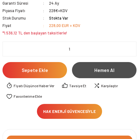
Garanti Süresi
24 Ay
Piyasa Fiyatı
228€+KDV
Stok Durumu
Stokta Var
Fiyat
228,00 EUR + KDV
*1.536,12 TL den başlayan taksitlerle!
Sepete Ekle
Hemen Al
Fiyatı Düşünce Haber Ver
Tavsiye Et
Karşılaştır
HAK ENERJİ GÜVENCESİYLE