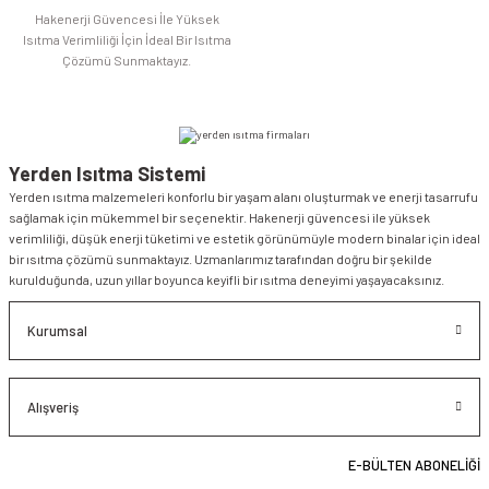
Hakenerji Güvencesi İle Yüksek
Isıtma Verimliliği İçin İdeal Bir Isıtma
Çözümü Sunmaktayız.
Yerden Isıtma Sistemi
Yerden ısıtma malzemeleri konforlu bir yaşam alanı oluşturmak ve enerji tasarrufu
sağlamak için mükemmel bir seçenektir. Hakenerji güvencesi ile yüksek
verimliliği, düşük enerji tüketimi ve estetik görünümüyle modern binalar için ideal
bir ısıtma çözümü sunmaktayız. Uzmanlarımız tarafından doğru bir şekilde
kurulduğunda, uzun yıllar boyunca keyifli bir ısıtma deneyimi yaşayacaksınız.
Kurumsal
Alışveriş
E-BÜLTEN ABONELİĞİ