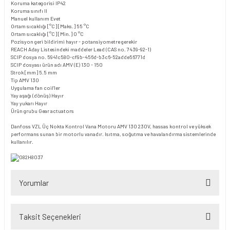
Koruma kategorisi
IP42
Koruma sınıfı
II
Manuel kullanım
Evet
Ortam sıcaklığı [°C] [Maks.]
55 °C
Ortam sıcaklığı [°C] [Min.]
0 °C
Pozisyon geri bildirimi
hayır - potansiyometre gerekir
REACH Aday Listesindeki maddeler
Lead (CAS no. 7439-92-1)
SCIP dosya no.
5941c580-cf9b-456d-b3c6-52adde56771d
SCIP dosyası ürün adı
AMV (E) 130 - 150
Strok [mm]
5.5 mm
Tip
AMV 130
Uygulama
fan coil’ler
Yay aşağı (dönüş)
Hayır
Yay yukarı
Hayır
Ürün grubu
Gear actuators
Danfoss VZL Üç Nokta Kontrol Vana Motoru AMV 130 230V, hassas kontrol ve yüksek
performans sunan bir motorlu vanadır. Isıtma, soğutma ve havalandırma sistemlerinde
kullanılır.
Yorumlar
Taksit Seçenekleri
Bu ürüne ilk yorumu siz yapın!