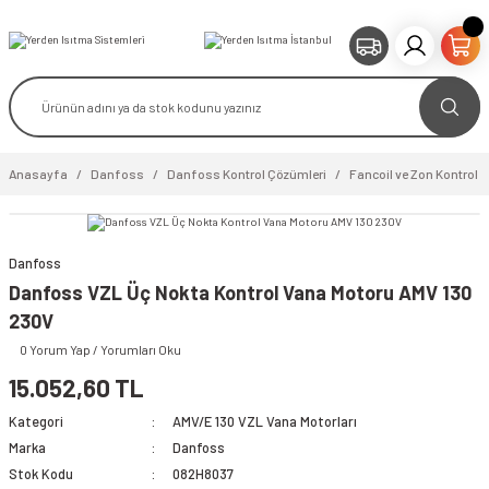
Anasayfa
Danfoss
Danfoss Kontrol Çözümleri
Fancoil ve Zon Kontrol V
Danfoss
Danfoss VZL Üç Nokta Kontrol Vana Motoru AMV 130
video izle
230V
0 Yorum Yap / Yorumları Oku
15.052,60 TL
Kategori
AMV/E 130 VZL Vana Motorları
Marka
Danfoss
Stok Kodu
082H8037