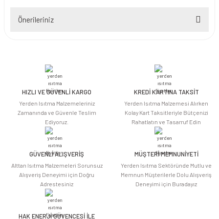
Önerileriniz
Yorum Yaz
Bu ürünün fiyat bilgisi, resim, ürün açıklamalarında ve diğer konularda
yetersiz gördüğünüz noktaları öneri formunu kullanarak tarafımıza
iletebilirsiniz.
Görüş ve önerileriniz için teşekkür ederiz.
HIZLI VE GÜVENLİ KARGO
KREDİ KARTINA TAKSİT
Ürün resmi kalitesiz, bozuk veya görüntülenemiyor.
Yerden Isıtma Malzemeleriniz
Yerden Isıtma Malzemesi Alırken
Ürün açıklamasında eksik bilgiler bulunuyor.
Zamanında ve Güvenle Teslim
Kolay Kart Taksitleriyle Bütçenizi
Ediyoruz.
Rahatlatın ve Tasarruf Edin
Ürün bilgilerinde hatalar bulunuyor.
Ürün fiyatı diğer sitelerden daha pahalı.
Bu ürüne benzer farklı alternatifler olmalı.
GÜVENLİ ALIŞVERİŞ
MÜŞTERİ MEMNUNİYETİ
Alttan Isıtma Malzemeleri Sorunsuz
Yerden Isıtma Sektöründe Mutlu ve
Alışveriş Deneyimi için Doğru
Memnun Müşterilerle Dolu Alışveriş
Adrestesiniz
Deneyimi için Buradayız
HAK ENERJİ GÜVENCESİ İLE
Gönder