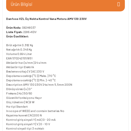
Ürün Bilgisi
Danfoss VZL Üç Nokta Kontrol Vana Motoru AMV 130 230V
Ürün Kodu:
082H8037
Liste Fiyatı:
228€+KDV
Ürün Özellikleri:
Brüt ağırlık
0.362 Kg
Net ağırlık
0.346 Kg
Volume
0.994 Liter
EAN
5702421551851
Aktüatör hızı [s/mm]
24 s/mm
Aktüatör tipi
Elektrik
Besleme voltajı [V] AC
230 V
Depolama sıcaklığı [°C] [Maks.]
70 °C
Depolama sıcaklığı [°C] [Min.]
-40 °C
Description
AMV 130 230V 24s/mm 5,5mm 200N
Dönüş süresi [s]
0 "
Frekans [Hz]
50/60
Güvenlik fonksiyonu
Hayır
Güç tüketimi [W]
8 W
Hız tipi
Standart
In scope of WEEE and contain batteries
No
Kapatma kuvveti [N]
200 N
Kontrol giriş sinyali Y [mA]
0 - 20 mA
Kontrol giriş sinyali Y [V]
0 - 10 V
Kontrol sinyali tipi
3 noktalı