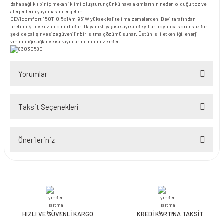
daha sağlıklı bir iç mekan iklimi oluşturur çünkü hava akımlarının neden olduğu toz ve
alerjenlerin yayılmasını engeller.
DEVIcomfort 150T 0,5x14m 961W yüksek kaliteli malzemelerden, Devi tarafından
üretilmiştir ve uzun ömürlüdür. Dayanıklı yapısı sayesinde yıllar boyunca sorunsuz bir
şekilde çalışır ve size güvenilir bir ısıtma çözümü sunar. Üstün ısı iletkenliği, enerji
verimliliği sağlar ve ısı kayıplarını minimize eder.
Yorumlar
Taksit Seçenekleri
Bu ürüne ilk yorumu siz yapın!
Önerileriniz
Yorum Yaz
Bu ürünün fiyat bilgisi, resim, ürün açıklamalarında ve diğer konularda
yetersiz gördüğünüz noktaları öneri formunu kullanarak tarafımıza
iletebilirsiniz.
Görüş ve önerileriniz için teşekkür ederiz.
HIZLI VE GÜVENLİ KARGO
KREDİ KARTINA TAKSİT
Ürün resmi kalitesiz, bozuk veya görüntülenemiyor.