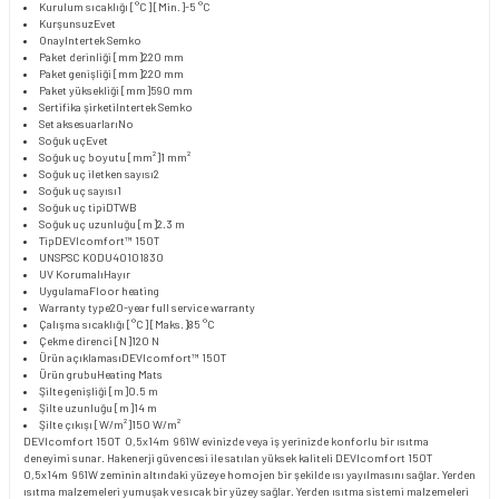
Kurulum sıcaklığı [°C] [Min.]
-5 °C
Kurşunsuz
Evet
Onay
Intertek Semko
Paket derinliği [mm]
220 mm
Paket genişliği [mm]
220 mm
Paket yüksekliği [mm]
590 mm
Sertifika şirketi
Intertek Semko
Set aksesuarları
No
Soğuk uç
Evet
Soğuk uç boyutu [mm²]
1 mm²
Soğuk uç iletken sayısı
2
Soğuk uç sayısı
1
Soğuk uç tipi
DTWB
Soğuk uç uzunluğu [m]
2.3 m
Tip
DEVIcomfort™ 150T
UNSPSC KODU
40101830
UV Korumalı
Hayır
Uygulama
Floor heating
Warranty type
20-year full service warranty
Çalışma sıcaklığı [°C] [Maks.]
85 °C
Çekme direnci [N]
120 N
Ürün açıklaması
DEVIcomfort™ 150T
Ürün grubu
Heating Mats
Şilte genişliği [m]
0.5 m
Şilte uzunluğu [m]
14 m
Şilte çıkışı [W/m²]
150 W/m²
DEVIcomfort 150T 0,5x14m 961W evinizde veya iş yerinizde konforlu bir ısıtma
deneyimi sunar. Hakenerji güvencesi ile satılan yüksek kaliteli DEVIcomfort 150T
0,5x14m 961W zeminin altındaki yüzeye homojen bir şekilde ısı yayılmasını sağlar. Yerden
ısıtma malzemeleri yumuşak ve sıcak bir yüzey sağlar. Yerden ısıtma sistemi malzemeleri