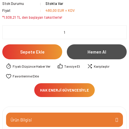
Stok Durumu
Stokta Var
Fiyat
480,00 EUR + KDV
*1.938,21 TL den başlayan taksitlerle!
Sepete Ekle
Hemen Al
Fiyatı Düşünce Haber Ver
Tavsiye Et
Karşılaştır
HAK ENERJİ GÜVENCESİYLE
Ürün Bilgisi