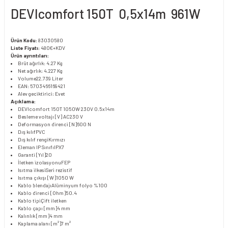
DEVIcomfort 150T 0,5x14m 961W
Ürün Kodu:
83030580
Liste Fiyatı:
480€+KDV
Ürün ayrıntıları:
Brüt ağırlık: 4.27 Kg
Net ağırlık: 4.227 Kg
Volume
22.739 Liter
EAN: 5703466169421
Alev geciktirici: Evet
Açıklama:
DEVIcomfort 150T 1050W 230V 0.5x14m
Besleme voltajı [V] AC
230 V
Deformasyon direnci [N]
600 N
Dış kılıf
PVC
Dış kılıf rengi
Kırmızı
Eleman IP Sınıfı
IPX7
Garanti [Yıl]
20
İletken izolasyonu
FEP
Isıtma ilkesi
Seri rezistif
Isıtma çıkışı [W]
1050 W
Kablo blendajı
Alüminyum folyo %100
Kablo direnci [Ohm]
50.4
Kablo tipi
Çift iletken
Kablo çapı [mm]
4 mm
Kalınlık [mm]
4 mm
Kaplama alanı [m²]
7 m²