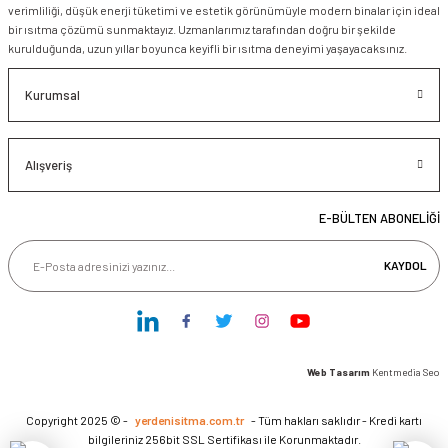
verimliliği, düşük enerji tüketimi ve estetik görünümüyle modern binalar için ideal
bir ısıtma çözümü sunmaktayız. Uzmanlarımız tarafından doğru bir şekilde
kurulduğunda, uzun yıllar boyunca keyifli bir ısıtma deneyimi yaşayacaksınız.
Kurumsal
Alışveriş
E-BÜLTEN ABONELİĞİ
KAYDOL
Web Tasarım
Kentmedia Seo
Copyright 2025 © -
yerdenisitma.com.tr
- Tüm hakları saklıdır - Kredi kartı
bilgileriniz 256bit SSL Sertifikası ile Korunmaktadır.