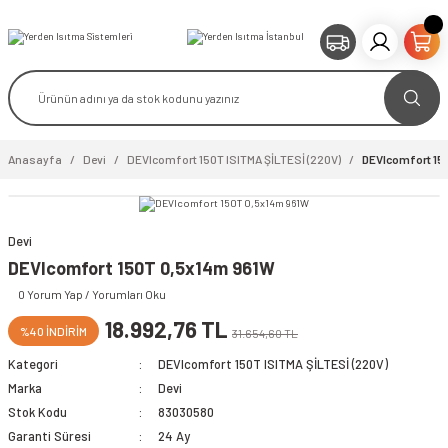
Anasayfa
Devi
DEVIcomfort 150T ISITMA ŞİLTESİ (220V)
DEVIcomfort 15
Devi
DEVIcomfort 150T 0,5x14m 961W
0 Yorum Yap / Yorumları Oku
18.992,76 TL
%40 İNDİRİM
31.654,60 TL
Kategori
DEVIcomfort 150T ISITMA ŞİLTESİ (220V)
Marka
Devi
Stok Kodu
83030580
Garanti Süresi
24 Ay