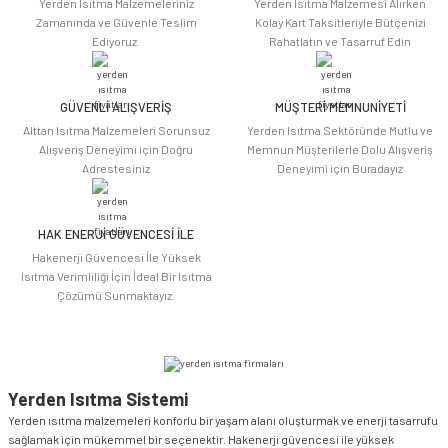
Yerden Isıtma Malzemeleriniz
Yerden Isıtma Malzemesi Alırken
Ürün açıklamasında eksik bilgiler bulunuyor.
Zamanında ve Güvenle Teslim
Kolay Kart Taksitleriyle Bütçenizi
Ediyoruz.
Rahatlatın ve Tasarruf Edin
Ürün bilgilerinde hatalar bulunuyor.
Ürün fiyatı diğer sitelerden daha pahalı.
Bu ürüne benzer farklı alternatifler olmalı.
GÜVENLİ ALIŞVERİŞ
MÜŞTERİ MEMNUNİYETİ
Alttan Isıtma Malzemeleri Sorunsuz
Yerden Isıtma Sektöründe Mutlu ve
Alışveriş Deneyimi için Doğru
Memnun Müşterilerle Dolu Alışveriş
Adrestesiniz
Deneyimi için Buradayız
HAK ENERJİ GÜVENCESİ İLE
Gönder
Hakenerji Güvencesi İle Yüksek
Isıtma Verimliliği İçin İdeal Bir Isıtma
Çözümü Sunmaktayız.
Yerden Isıtma Sistemi
Yerden ısıtma malzemeleri konforlu bir yaşam alanı oluşturmak ve enerji tasarrufu
sağlamak için mükemmel bir seçenektir. Hakenerji güvencesi ile yüksek