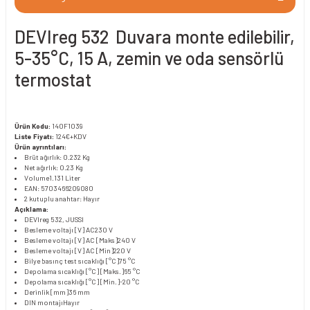
DEVIreg 532 Duvara monte edilebilir,
5-35°C, 15 A, zemin ve oda sensörlü
termostat
Ürün Kodu:
140F1039
Liste Fiyatı:
124€+KDV
Ürün ayrıntıları:
Brüt ağırlık: 0.232 Kg
Net ağırlık: 0.23 Kg
Volume
1.131 Liter
EAN: 5703466209080
2 kutuplu anahtar: Hayır
Açıklama:
DEVIreg 532, JUSSI
Besleme voltajı [V] AC
230 V
Besleme voltajı [V] AC [Maks]
240 V
Besleme voltajı [V] AC [Min]
220 V
Bilye basınç test sıcaklığı [°C]
75 °C
Depolama sıcaklığı [°C] [Maks.]
65 °C
Depolama sıcaklığı [°C] [Min.]
-20 °C
Derinlik [mm]
36 mm
DIN montajı
Hayır