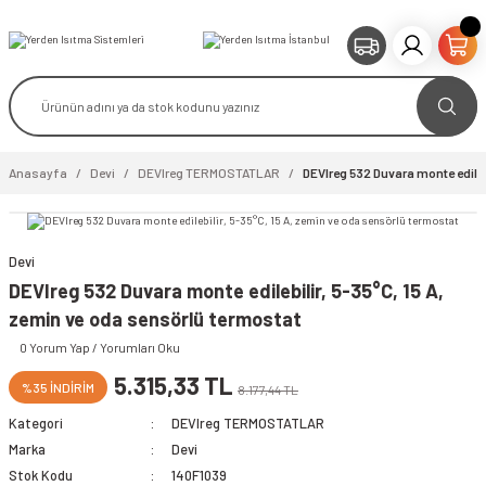
Anasayfa
Devi
DEVIreg TERMOSTATLAR
DEVIreg 532 Duvara monte edileb
Devi
DEVIreg 532 Duvara monte edilebilir, 5-35°C, 15 A,
zemin ve oda sensörlü termostat
0 Yorum Yap / Yorumları Oku
5.315,33 TL
%35 İNDİRİM
8.177,44 TL
Kategori
DEVIreg TERMOSTATLAR
Marka
Devi
Stok Kodu
140F1039