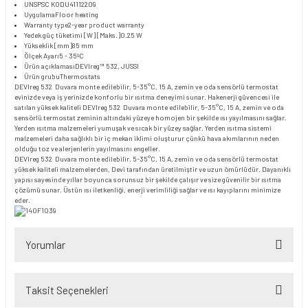
UNSPSC KODU
41112209
Uygulama
Floor heating
Warranty type
2-year product warranty
Yedek güç tüketimi [W] [Maks.]
0.25 W
Yükseklik [mm]
85 mm
Ölçek Ayarı
5 - 35ºC
Ürün açıklaması
DEVIreg™ 532, JUSSI
Ürün grubu
Thermostats
DEVIreg 532 Duvara monte edilebilir, 5-35°C, 15 A, zemin ve oda sensörlü termostat
evinizde veya iş yerinizde konforlu bir ısıtma deneyimi sunar. Hakenerji güvencesi ile
satılan yüksek kaliteli DEVIreg 532 Duvara monte edilebilir, 5-35°C, 15 A, zemin ve oda
sensörlü termostat zeminin altındaki yüzeye homojen bir şekilde ısı yayılmasını sağlar.
Yerden ısıtma malzemeleri yumuşak ve sıcak bir yüzey sağlar. Yerden ısıtma sistemi
malzemeleri daha sağlıklı bir iç mekan iklimi oluşturur çünkü hava akımlarının neden
olduğu toz ve alerjenlerin yayılmasını engeller.
DEVIreg 532 Duvara monte edilebilir, 5-35°C, 15 A, zemin ve oda sensörlü termostat
yüksek kaliteli malzemelerden, Devi tarafından üretilmiştir ve uzun ömürlüdür. Dayanıklı
yapısı sayesinde yıllar boyunca sorunsuz bir şekilde çalışır ve size güvenilir bir ısıtma
çözümü sunar. Üstün ısı iletkenliği, enerji verimliliği sağlar ve ısı kayıplarını minimize
eder.
Yorumlar
Taksit Seçenekleri
Bu ürüne ilk yorumu siz yapın!