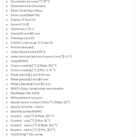
Donmadan koruma [°C]
5 °C
Düzenleme türü
Gecikme
Ekran (Evet/Hayır)
Hayır
Ekran tipi
EKRAN YOK
Eleman IP Sınıfı
31
Garanti [Yıl]
2
Gecikme (+/-)
0.4
Genişlik [mm]
85 mm
Gösterge tipi
LED
İndüktif yük
cos φ= 0.3 max 1A
Kirlilik derecesi
2
maks Rezistif yük [A]
15 A
maks terminal kablosu boyutu [mm²]
2 x 2.5
Onay
NEMKO
Ortam sıcaklığı [°C] [Maks.]
30 °C
Ortam sıcaklığı [°C] [Min.]
-10 °C
Paket derinliği [mm]
140 mm
Paket genişliği [mm]
95 mm
Paket yüksekliği [mm]
85 mm
REACH Aday Listesindeki maddeler
No
Renk
Beyaz RAL 9010
Röle anahtarı
2 kutuplu
Sensör tanım noktası [Ohm/°C]
15kΩ / 25°C
Sensör türü
Oda + Zemin
Sertifika şirketi
NEMKO
Sıcaklık - oda [°C] [Maks.]
35 °C
Sıcaklık - oda [°C] [Min.]
5 °C
Sıcaklık - zemin [°C] [Maks.]
50 °C
Sıcaklık - zemin [°C] [Min.]
20 °C
Tip
DEVIreg™ 53x series