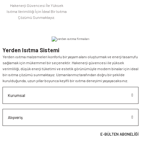
Hakenerji Güvencesi İle Yüksek
Isıtma Verimliliği İçin İdeal Bir Isıtma
Çözümü Sunmaktayız.
Yerden Isıtma Sistemi
Yerden ısıtma malzemeleri konforlu bir yaşam alanı oluşturmak ve enerji tasarrufu
sağlamak için mükemmel bir seçenektir. Hakenerji güvencesi ile yüksek
verimliliği, düşük enerji tüketimi ve estetik görünümüyle modern binalar için ideal
bir ısıtma çözümü sunmaktayız. Uzmanlarımız tarafından doğru bir şekilde
kurulduğunda, uzun yıllar boyunca keyifli bir ısıtma deneyimi yaşayacaksınız.
Kurumsal
Alışveriş
E-BÜLTEN ABONELİĞİ