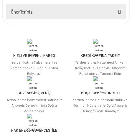
Önerileriniz
Yorum Yaz
Bu ürünün fiyat bilgisi, resim, ürün açıklamalarında ve diğer konularda
yetersiz gördüğünüz noktaları öneri formunu kullanarak tarafımıza
iletebilirsiniz.
Görüş ve önerileriniz için teşekkür ederiz.
HIZLI VE GÜVENLİ KARGO
KREDİ KARTINA TAKSİT
Ürün resmi kalitesiz, bozuk veya görüntülenemiyor.
Yerden Isıtma Malzemeleriniz
Yerden Isıtma Malzemesi Alırken
Ürün açıklamasında eksik bilgiler bulunuyor.
Zamanında ve Güvenle Teslim
Kolay Kart Taksitleriyle Bütçenizi
Ediyoruz.
Rahatlatın ve Tasarruf Edin
Ürün bilgilerinde hatalar bulunuyor.
Ürün fiyatı diğer sitelerden daha pahalı.
Bu ürüne benzer farklı alternatifler olmalı.
GÜVENLİ ALIŞVERİŞ
MÜŞTERİ MEMNUNİYETİ
Alttan Isıtma Malzemeleri Sorunsuz
Yerden Isıtma Sektöründe Mutlu ve
Alışveriş Deneyimi için Doğru
Memnun Müşterilerle Dolu Alışveriş
Adrestesiniz
Deneyimi için Buradayız
HAK ENERJİ GÜVENCESİ İLE
Gönder