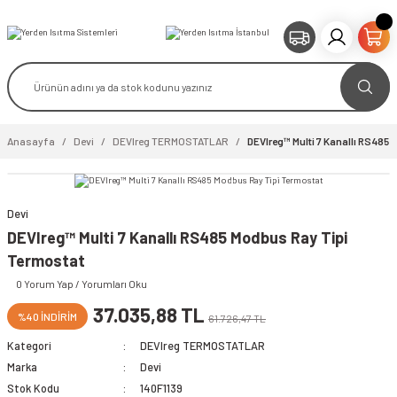
Anasayfa
Devi
DEVIreg TERMOSTATLAR
DEVIreg™ Multi 7 Kanallı RS485
Devi
DEVIreg™ Multi 7 Kanallı RS485 Modbus Ray Tipi
Termostat
0 Yorum Yap / Yorumları Oku
37.035,88 TL
%40 İNDİRİM
61.726,47 TL
Kategori
DEVIreg TERMOSTATLAR
Marka
Devi
Stok Kodu
140F1139