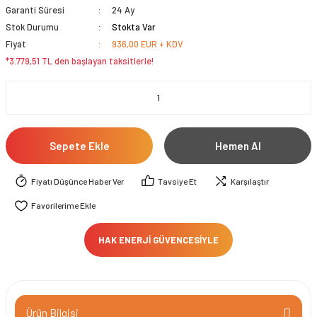
Garanti Süresi
24 Ay
Stok Durumu
Stokta Var
Fiyat
936,00 EUR + KDV
*3.779,51 TL den başlayan taksitlerle!
Sepete Ekle
Hemen Al
Fiyatı Düşünce Haber Ver
Tavsiye Et
Karşılaştır
HAK ENERJİ GÜVENCESİYLE
Ürün Bilgisi