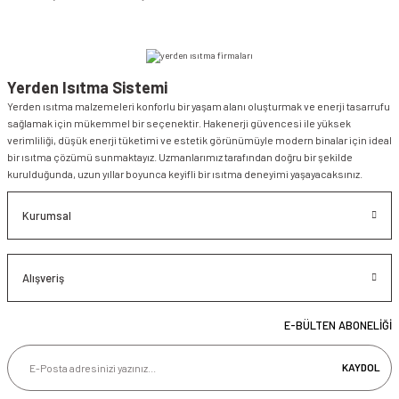
Yerden Isıtma Sistemi
Yerden ısıtma malzemeleri konforlu bir yaşam alanı oluşturmak ve enerji tasarrufu
sağlamak için mükemmel bir seçenektir. Hakenerji güvencesi ile yüksek
verimliliği, düşük enerji tüketimi ve estetik görünümüyle modern binalar için ideal
bir ısıtma çözümü sunmaktayız. Uzmanlarımız tarafından doğru bir şekilde
kurulduğunda, uzun yıllar boyunca keyifli bir ısıtma deneyimi yaşayacaksınız.
Kurumsal
Alışveriş
E-BÜLTEN ABONELİĞİ
KAYDOL