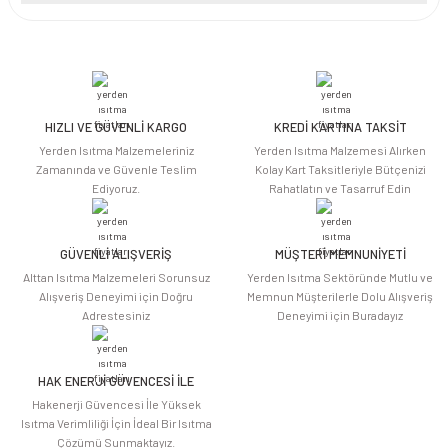
Bu ürünün fiyat bilgisi, resim, ürün açıklamalarında ve diğer konularda
yetersiz gördüğünüz noktaları öneri formunu kullanarak tarafımıza
iletebilirsiniz.
Görüş ve önerileriniz için teşekkür ederiz.
HIZLI VE GÜVENLİ KARGO
KREDİ KARTINA TAKSİT
Ürün resmi kalitesiz, bozuk veya görüntülenemiyor.
Yerden Isıtma Malzemeleriniz
Yerden Isıtma Malzemesi Alırken
Ürün açıklamasında eksik bilgiler bulunuyor.
Zamanında ve Güvenle Teslim
Kolay Kart Taksitleriyle Bütçenizi
Ediyoruz.
Rahatlatın ve Tasarruf Edin
Ürün bilgilerinde hatalar bulunuyor.
Ürün fiyatı diğer sitelerden daha pahalı.
Bu ürüne benzer farklı alternatifler olmalı.
GÜVENLİ ALIŞVERİŞ
MÜŞTERİ MEMNUNİYETİ
Alttan Isıtma Malzemeleri Sorunsuz
Yerden Isıtma Sektöründe Mutlu ve
Alışveriş Deneyimi için Doğru
Memnun Müşterilerle Dolu Alışveriş
Adrestesiniz
Deneyimi için Buradayız
HAK ENERJİ GÜVENCESİ İLE
Gönder
Hakenerji Güvencesi İle Yüksek
Isıtma Verimliliği İçin İdeal Bir Isıtma
Çözümü Sunmaktayız.