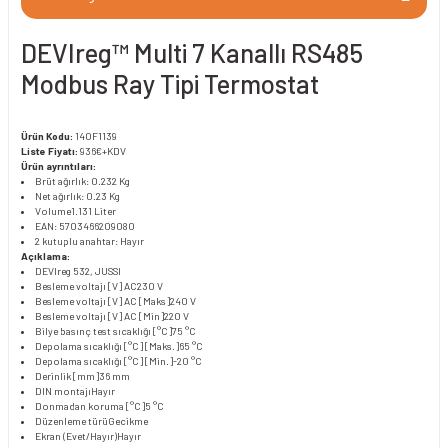
DEVIreg™ Multi 7 Kanallı RS485
Modbus Ray Tipi Termostat
Ürün Kodu:
140F1139
Liste Fiyatı:
936€+KDV
Ürün ayrıntıları:
Brüt ağırlık: 0.232 Kg
Net ağırlık: 0.23 Kg
Volume
1.131 Liter
EAN: 5703466209080
2 kutuplu anahtar: Hayır
Açıklama:
DEVIreg 532, JUSSI
Besleme voltajı [V] AC
230 V
Besleme voltajı [V] AC [Maks]
240 V
Besleme voltajı [V] AC [Min]
220 V
Bilye basınç test sıcaklığı [°C]
75 °C
Depolama sıcaklığı [°C] [Maks.]
65 °C
Depolama sıcaklığı [°C] [Min.]
-20 °C
Derinlik [mm]
36 mm
DIN montajı
Hayır
Donmadan koruma [°C]
5 °C
Düzenleme türü
Gecikme
Ekran (Evet/Hayır)
Hayır