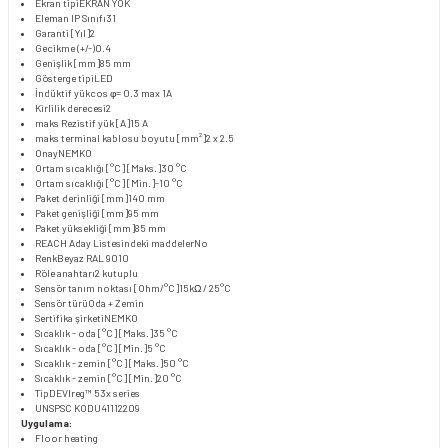
Ekran tipi
EKRAN YOK
Eleman IP Sınıfı
31
Garanti [Yıl]
2
Gecikme (+/-)
0.4
Genişlik [mm]
85 mm
Gösterge tipi
LED
İndüktif yük
cos φ= 0.3 max 1A
Kirlilik derecesi
2
maks Rezistif yük [A]
15 A
maks terminal kablosu boyutu [mm²]
2 x 2.5
Onay
NEMKO
Ortam sıcaklığı [°C] [Maks.]
30 °C
Ortam sıcaklığı [°C] [Min.]
-10 °C
Paket derinliği [mm]
140 mm
Paket genişliği [mm]
95 mm
Paket yüksekliği [mm]
85 mm
REACH Aday Listesindeki maddeler
No
Renk
Beyaz RAL 9010
Röle anahtarı
2 kutuplu
Sensör tanım noktası [Ohm/°C]
15kΩ / 25°C
Sensör türü
Oda + Zemin
Sertifika şirketi
NEMKO
Sıcaklık - oda [°C] [Maks.]
35 °C
Sıcaklık - oda [°C] [Min.]
5 °C
Sıcaklık - zemin [°C] [Maks.]
50 °C
Sıcaklık - zemin [°C] [Min.]
20 °C
Tip
DEVIreg™ 53x series
UNSPSC KODU
41112209
Uygulama:
Floor heating