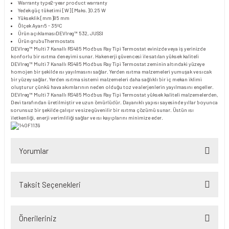
Warranty type
2-year product warranty
Yedek güç tüketimi [W] [Maks.]
0.25 W
Yükseklik [mm]
85 mm
Ölçek Ayarı
5 - 35ºC
Ürün açıklaması
DEVIreg™ 532, JUSSI
Ürün grubu
Thermostats
DEVIreg™ Multi 7 Kanallı RS485 Modbus Ray Tipi Termostat evinizde veya iş yerinizde
konforlu bir ısıtma deneyimi sunar. Hakenerji güvencesi ile satılan yüksek kaliteli
DEVIreg™ Multi 7 Kanallı RS485 Modbus Ray Tipi Termostat zeminin altındaki yüzeye
homojen bir şekilde ısı yayılmasını sağlar. Yerden ısıtma malzemeleri yumuşak ve sıcak
bir yüzey sağlar. Yerden ısıtma sistemi malzemeleri daha sağlıklı bir iç mekan iklimi
oluşturur çünkü hava akımlarının neden olduğu toz ve alerjenlerin yayılmasını engeller.
DEVIreg™ Multi 7 Kanallı RS485 Modbus Ray Tipi Termostat yüksek kaliteli malzemelerden,
Devi tarafından üretilmiştir ve uzun ömürlüdür. Dayanıklı yapısı sayesinde yıllar boyunca
sorunsuz bir şekilde çalışır ve size güvenilir bir ısıtma çözümü sunar. Üstün ısı
iletkenliği, enerji verimliliği sağlar ve ısı kayıplarını minimize eder.
Yorumlar
Taksit Seçenekleri
Bu ürüne ilk yorumu siz yapın!
Önerileriniz
Yorum Yaz