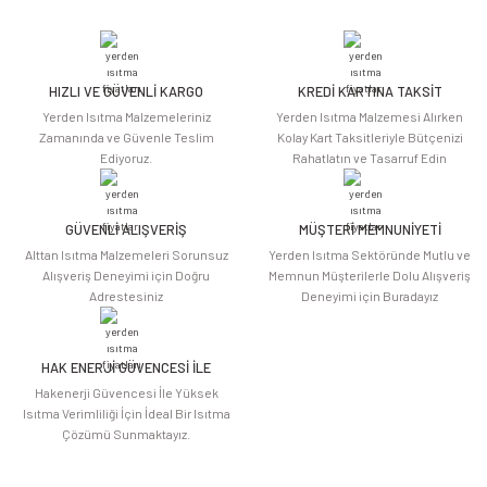
yetersiz gördüğünüz noktaları öneri formunu kullanarak tarafımıza
iletebilirsiniz.
Görüş ve önerileriniz için teşekkür ederiz.
HIZLI VE GÜVENLİ KARGO
KREDİ KARTINA TAKSİT
Ürün resmi kalitesiz, bozuk veya görüntülenemiyor.
Yerden Isıtma Malzemeleriniz
Yerden Isıtma Malzemesi Alırken
Ürün açıklamasında eksik bilgiler bulunuyor.
Zamanında ve Güvenle Teslim
Kolay Kart Taksitleriyle Bütçenizi
Ediyoruz.
Rahatlatın ve Tasarruf Edin
Ürün bilgilerinde hatalar bulunuyor.
Ürün fiyatı diğer sitelerden daha pahalı.
Bu ürüne benzer farklı alternatifler olmalı.
GÜVENLİ ALIŞVERİŞ
MÜŞTERİ MEMNUNİYETİ
Alttan Isıtma Malzemeleri Sorunsuz
Yerden Isıtma Sektöründe Mutlu ve
Alışveriş Deneyimi için Doğru
Memnun Müşterilerle Dolu Alışveriş
Adrestesiniz
Deneyimi için Buradayız
HAK ENERJİ GÜVENCESİ İLE
Gönder
Hakenerji Güvencesi İle Yüksek
Isıtma Verimliliği İçin İdeal Bir Isıtma
Çözümü Sunmaktayız.