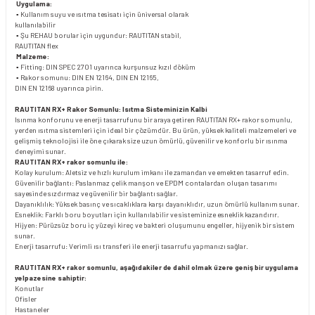
Uygulama:
▪ Kullanım suyu ve ısıtma tesisatı için üniversal olarak
kullanılabilir
▪ Şu REHAU borular için uygundur: RAUTITAN stabil,
RAUTITAN flex
Malzeme:
▪ Fitting: DIN SPEC 2701 uyarınca kurşunsuz kızıl döküm
▪ Rakor somunu: DIN EN 12164, DIN EN 12165,
DIN EN 12168 uyarınca pirin.
RAUTITAN RX+ Rakor Somunlu: Isıtma Sisteminizin Kalbi
Isınma konforunu ve enerji tasarrufunu bir araya getiren RAUTITAN RX+ rakor somunlu,
yerden ısıtma sistemleri için ideal bir çözümdür. Bu ürün, yüksek kaliteli malzemeleri ve
gelişmiş teknolojisi ile öne çıkarak size uzun ömürlü, güvenilir ve konforlu bir ısınma
deneyimi sunar.
RAUTITAN RX+ rakor somunlu ile:
Kolay kurulum: Aletsiz ve hızlı kurulum imkanı ile zamandan ve emekten tasarruf edin.
Güvenilir bağlantı: Paslanmaz çelik manşon ve EPDM contalardan oluşan tasarımı
sayesinde sızdırmaz ve güvenilir bir bağlantı sağlar.
Dayanıklılık: Yüksek basınç ve sıcaklıklara karşı dayanıklıdır, uzun ömürlü kullanım sunar.
Esneklik: Farklı boru boyutları için kullanılabilir ve sisteminize esneklik kazandırır.
Hijyen: Pürüzsüz boru iç yüzeyi kireç ve bakteri oluşumunu engeller, hijyenik bir sistem
sunar.
Enerji tasarrufu: Verimli ısı transferi ile enerji tasarrufu yapmanızı sağlar.
RAUTITAN RX+ rakor somunlu, aşağıdakiler de dahil olmak üzere geniş bir uygulama
yelpazesine sahiptir:
Konutlar
Ofisler
Hastaneler