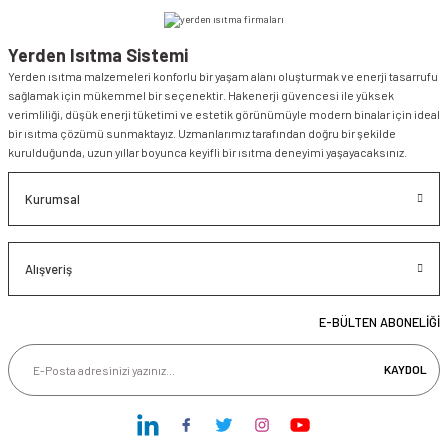
Yerden Isıtma Sistemi
Yerden ısıtma malzemeleri konforlu bir yaşam alanı oluşturmak ve enerji tasarrufu
sağlamak için mükemmel bir seçenektir. Hakenerji güvencesi ile yüksek
verimliliği, düşük enerji tüketimi ve estetik görünümüyle modern binalar için ideal
bir ısıtma çözümü sunmaktayız. Uzmanlarımız tarafından doğru bir şekilde
kurulduğunda, uzun yıllar boyunca keyifli bir ısıtma deneyimi yaşayacaksınız.
Kurumsal
Alışveriş
E-BÜLTEN ABONELİĞİ
KAYDOL