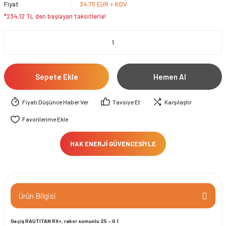
Fiyat
34,75 EUR + KDV
*234,12 TL den başlayan taksitlerle!
Sepete Ekle
Hemen Al
Fiyatı Düşünce Haber Ver
Tavsiye Et
Karşılaştır
HAK ENERJİ GÜVENCESİYLE
Ürün Bilgisi
Geçiş RAUTITAN RX+, rakor somunlu 25 - G 1