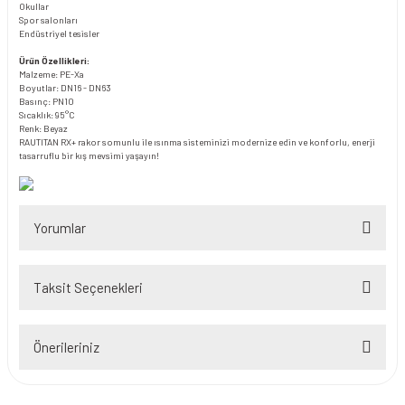
Okullar
Spor salonları
Endüstriyel tesisler
Ürün Özellikleri:
Malzeme: PE-Xa
Boyutlar: DN16 - DN63
Basınç: PN10
Sıcaklık: 95°C
Renk: Beyaz
RAUTITAN RX+ rakor somunlu ile ısınma sisteminizi modernize edin ve konforlu, enerji
tasarruflu bir kış mevsimi yaşayın!
Yorumlar
Taksit Seçenekleri
Bu ürüne ilk yorumu siz yapın!
Önerileriniz
Yorum Yaz
Bu ürünün fiyat bilgisi, resim, ürün açıklamalarında ve diğer konularda