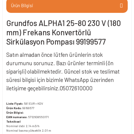
Ürün Bilgisi
Grundfos ALPHA1 25-80 230 V (180
mm) Frekans Konvertörlü
Sirkülasyon Pompası 99199577
Satın almadan önce lütfen ürünlerin stok
durumunu sorunuz. Bazı ürünler terminli (ön
siparişli) olabilmektedir. Güncel stok ve teslimat
süresi bilgisi için bizimle WhatsApp üzerinden
iletişime geçebilirsiniz.05072610000
Liste Fiyatı:
581 EUR + KDV
Ürün Kodu:
99199577
Ürün Bilgisi:
EAN numarası:
5712608550171
Tekniksel
Nominal debi 2.14 m3/h
Nominal basma yükseklik 2.01 m