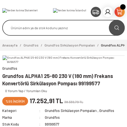
Anasayfa
Grundfos
Grundfos Sirkülasyon Pompaları
Grundfos ALPHA1
Grundfos
video izle
Grundfos ALPHA1 25-80 230 V (180 mm) Frekans
Konvertörlü Sirkülasyon Pompası 99199577
0 Yorum Yap / Yorumları Oku
17.252,91 TL
%55 İNDİRİM
38.339,79 TL
Kategori
Grundfos Sirkülasyon Pompaları
,
Grundfos
Marka
Grundfos
Stok Kodu
99199577