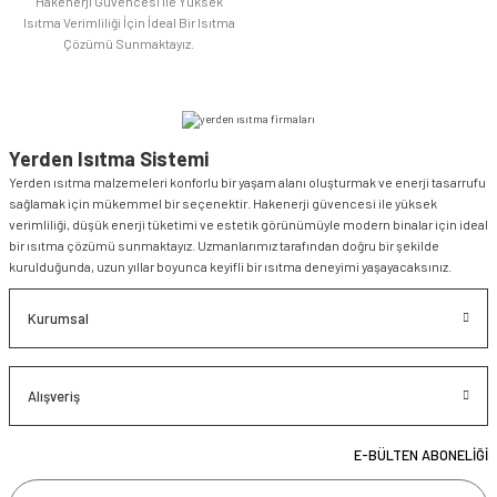
Hakenerji Güvencesi İle Yüksek
Isıtma Verimliliği İçin İdeal Bir Isıtma
Çözümü Sunmaktayız.
Yerden Isıtma Sistemi
Yerden ısıtma malzemeleri konforlu bir yaşam alanı oluşturmak ve enerji tasarrufu
sağlamak için mükemmel bir seçenektir. Hakenerji güvencesi ile yüksek
verimliliği, düşük enerji tüketimi ve estetik görünümüyle modern binalar için ideal
bir ısıtma çözümü sunmaktayız. Uzmanlarımız tarafından doğru bir şekilde
kurulduğunda, uzun yıllar boyunca keyifli bir ısıtma deneyimi yaşayacaksınız.
Kurumsal
Alışveriş
E-BÜLTEN ABONELİĞİ