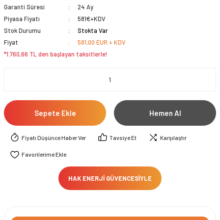
Garanti Süresi
24 Ay
Piyasa Fiyatı
581€+KDV
Stok Durumu
Stokta Var
Fiyat
581,00 EUR + KDV
*1.760,66 TL den başlayan taksitlerle!
Sepete Ekle
Hemen Al
Fiyatı Düşünce Haber Ver
Tavsiye Et
Karşılaştır
HAK ENERJİ GÜVENCESİYLE