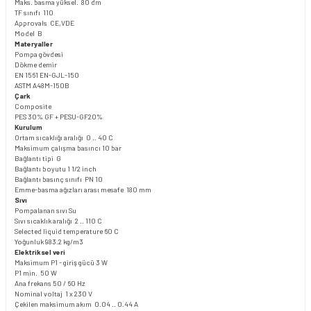
Maks. basma yüksel. 80 dm
TF sınıfı 110
Approvals CE,VDE
Model B
Materyaller
Pompa gövdesi
Dökme demir
EN 1561 EN-GJL-150
ASTM A48M-150B
Çark
Composite
PES 30% GF + PESU-GF20%
Kurulum
Ortam sıcaklığı aralığı 0 .. 40 C
Maksimum çalışma basıncı 10 bar
Bağlantı tipi G
Bağlantı boyutu 1 1/2 inch
Bağlantı basınç sınıfı PN 10
Emme-basma ağızları arası mesafe 180 mm
Sıvı
Pompalanan sıvı Su
Sıvı sıcaklık aralığı 2 .. 110 C
Selected liquid temperature 60 C
Yoğunluk 983.2 kg/m3
Elektriksel veri
Maksimum P1 - giriş gücü 3 W
P1 min. 50 W
Ana frekans 50 / 60 Hz
Nominal voltaj 1 x 230 V
Çekilen maksimum akım 0.04 .. 0.44 A