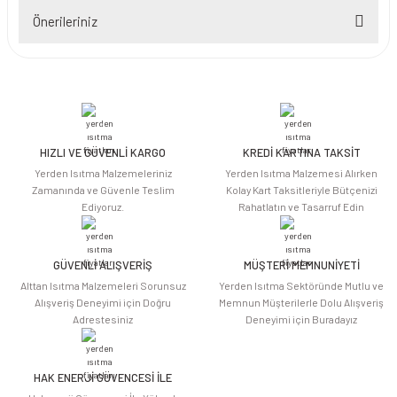
Önerileriniz
Yorum Yaz
Bu ürünün fiyat bilgisi, resim, ürün açıklamalarında ve diğer konularda
yetersiz gördüğünüz noktaları öneri formunu kullanarak tarafımıza
iletebilirsiniz.
Görüş ve önerileriniz için teşekkür ederiz.
HIZLI VE GÜVENLİ KARGO
KREDİ KARTINA TAKSİT
Ürün resmi kalitesiz, bozuk veya görüntülenemiyor.
Yerden Isıtma Malzemeleriniz
Yerden Isıtma Malzemesi Alırken
Ürün açıklamasında eksik bilgiler bulunuyor.
Zamanında ve Güvenle Teslim
Kolay Kart Taksitleriyle Bütçenizi
Ediyoruz.
Rahatlatın ve Tasarruf Edin
Ürün bilgilerinde hatalar bulunuyor.
Ürün fiyatı diğer sitelerden daha pahalı.
Bu ürüne benzer farklı alternatifler olmalı.
GÜVENLİ ALIŞVERİŞ
MÜŞTERİ MEMNUNİYETİ
Alttan Isıtma Malzemeleri Sorunsuz
Yerden Isıtma Sektöründe Mutlu ve
Alışveriş Deneyimi için Doğru
Memnun Müşterilerle Dolu Alışveriş
Adrestesiniz
Deneyimi için Buradayız
HAK ENERJİ GÜVENCESİ İLE
Gönder