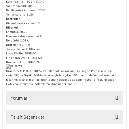
Koruma sınıfı (IEC 34-5) X4D
Yalıtım sınıfı (IEC 85) F
Dahili motor koruması NONE
Termal koruma ELEC
Kontroller
Otomatik gece sensörü N
Diğerleri
Enerji (EEI) 0.20
Klemens kutusu konumu 6H
Net ağırlık 2.01 kg
Brüt ağırlık 2.17 kg
Sevkiyat hacmi 0.004 m3
İsveç RSK No. 5758806
Finlandiya LVI No. 4615328
Norveç NRF No. 9043125
Grundfos ALPHA1 25-80 230 V (180 mm) Frejsonsuz Sirkülasyon Pompası, enerji
verimliliği ve düşük gürültü seviyeleriyle öne çıkar. 180 mm uzunluğundaki kompakt
tasarımıyla kolay montaj imkanı sunar ve sıcak su dolaşımını etkili bir şekilde sağlar.
Evde veya endüstriyel ortamlarda ideal bir çözümdür.
Yorumlar
Taksit Seçenekleri
Bu ürüne ilk yorumu siz yapın!