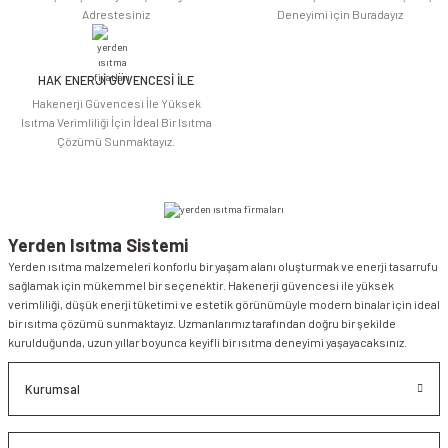
Adrestesiniz
Deneyimi için Buradayız
HAK ENERJİ GÜVENCESİ İLE
Gönder
Hakenerji Güvencesi İle Yüksek
Isıtma Verimliliği İçin İdeal Bir Isıtma
Çözümü Sunmaktayız.
Yerden Isıtma Sistemi
Yerden ısıtma malzemeleri konforlu bir yaşam alanı oluşturmak ve enerji tasarrufu
sağlamak için mükemmel bir seçenektir. Hakenerji güvencesi ile yüksek
verimliliği, düşük enerji tüketimi ve estetik görünümüyle modern binalar için ideal
bir ısıtma çözümü sunmaktayız. Uzmanlarımız tarafından doğru bir şekilde
kurulduğunda, uzun yıllar boyunca keyifli bir ısıtma deneyimi yaşayacaksınız.
Kurumsal