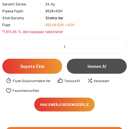
Garanti Süresi
24 Ay
Piyasa Fiyatı
652€+KDV
Stok Durumu
Stokta Var
Fiyat
652,00 EUR + KDV
*1.974,55 TL den başlayan taksitlerle!
Sepete Ekle
Hemen Al
Fiyatı Düşünce Haber Ver
Tavsiye Et
Karşılaştır
HAK ENERJİ GÜVENCESİYLE