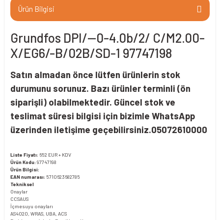
Ürün Bilgisi
Grundfos DPI/--0-4.0b/2/ C/M2.00-
X/EG6/-B/02B/SD-1 97747198
Satın almadan önce lütfen ürünlerin stok
durumunu sorunuz. Bazı ürünler terminli (ön
siparişli) olabilmektedir. Güncel stok ve
teslimat süresi bilgisi için bizimle WhatsApp
üzerinden iletişime geçebilirsiniz.05072610000
Liste Fiyatı:
652 EUR + KDV
Ürün Kodu:
97747198
Ürün Bilgisi:
EAN numarası:
5710623682785
Tekniksel
Onaylar
CCSAUS
İçme suyu onayları
AS4020, WRAS, UBA, ACS