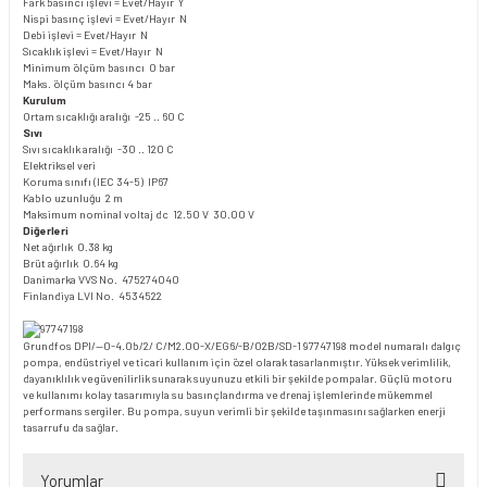
Fark basıncı işlevi = Evet/Hayır Y
Nispi basınç işlevi = Evet/Hayır N
Debi işlevi = Evet/Hayır N
Sıcaklık işlevi = Evet/Hayır N
Minimum ölçüm basıncı 0 bar
Maks. ölçüm basıncı 4 bar
Kurulum
Ortam sıcaklığı aralığı -25 .. 60 C
Sıvı
Sıvı sıcaklık aralığı -30 .. 120 C
Elektriksel veri
Koruma sınıfı (IEC 34-5) IP67
Kablo uzunluğu 2 m
Maksimum nominal voltaj dc 12.50 V 30.00 V
Diğerleri
Net ağırlık 0.38 kg
Brüt ağırlık 0.64 kg
Danimarka VVS No. 475274040
Finlandiya LVI No. 4534522
Grundfos DPI/--0-4.0b/2/ C/M2.00-X/EG6/-B/02B/SD-1 97747198 model numaralı dalgıç
pompa, endüstriyel ve ticari kullanım için özel olarak tasarlanmıştır. Yüksek verimlilik,
dayanıklılık ve güvenilirlik sunarak suyunuzu etkili bir şekilde pompalar. Güçlü motoru
ve kullanımı kolay tasarımıyla su basınçlandırma ve drenaj işlemlerinde mükemmel
performans sergiler. Bu pompa, suyun verimli bir şekilde taşınmasını sağlarken enerji
tasarrufu da sağlar.
Yorumlar