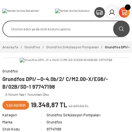
Anasayfa
Grundfos
Grundfos Sirkülasyon Pompaları
Grundfos DPI/--
Grundfos
video izle
Grundfos DPI/--0-4.0b/2/ C/M2.00-X/EG6/-
B/02B/SD-1 97747198
0 Yorum Yap / Yorumları Oku
19.348,87 TL
%55 İNDİRİM
42.997,50 TL
Kategori
Grundfos Sirkülasyon Pompaları
Marka
Grundfos
Stok Kodu
97747198