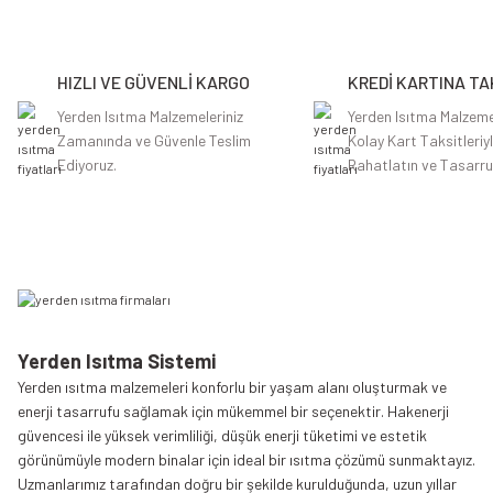
Ürün resmi kalitesiz, bozuk veya görüntülenemiyor.
Ürün açıklamasında eksik bilgiler bulunuyor.
HIZLI VE GÜVENLİ KARGO
KREDİ KARTINA TA
Ürün bilgilerinde hatalar bulunuyor.
Ürün fiyatı diğer sitelerden daha pahalı.
Yerden Isıtma Malzemeleriniz
Yerden Isıtma Malzeme
Zamanında ve Güvenle Teslim
Kolay Kart Taksitleriy
Bu ürüne benzer farklı alternatifler olmalı.
Ediyoruz.
Rahatlatın ve Tasarru
Yerden Isıtma Sistemi
Yerden ısıtma malzemeleri konforlu bir yaşam alanı oluşturmak ve
enerji tasarrufu sağlamak için mükemmel bir seçenektir. Hakenerji
güvencesi ile yüksek verimliliği, düşük enerji tüketimi ve estetik
görünümüyle modern binalar için ideal bir ısıtma çözümü sunmaktayız.
Uzmanlarımız tarafından doğru bir şekilde kurulduğunda, uzun yıllar