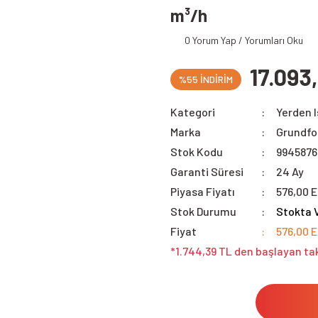
m³/h
0 Yorum Yap / Yorumları Oku
17.093
%55 İNDİRİM
Kategori
Yerden 
Marka
Grundfo
Stok Kodu
9945876
Garanti Süresi
24 Ay
Piyasa Fiyatı
576,00 
Stok Durumu
Stokta 
Fiyat
576,00 
*1.744,39 TL den başlayan tak