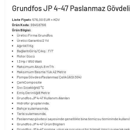
Grundfos JP 4-47 Paslanmaz Gövdeli
Liste Fiyatı:
576,00 EUR + KDV
Ürün Kodu:
99458766
Ürün Bilgisi:
Üretici Firma
Grundfos
Üretici Garantisi
2 Yıl
Ağırlık
11 Kg
Bağlantı
Giriş/Çıkış : 1"/1"
Motor Gücü
1.3 Hp / 850 Watt
Maksimum Akış
4.8 m³/h
Maksimum Basma Yük.
42 Metre
Pompa Gövdesi
Paslanmaz Çelik (AISI 304)
Çark
Composite
Sıvı Sıcaklığı
40 °C
Emiş Derinliği
8 Metre
Grundfos JP 4-47 Kullanım Alanları
Hidrofor gruplarında,
Bahçe sulamasında,
Tarla sulamasında,
Paslanmaz gövdesi sayesinde genellikle bina temiz su temininde kullanıl
Grundfos JP 4-47 Ürün Bilgileri
Grundfos JP 4-47 pompa, uzun ve sorunsuz bir hizmet ömrü sunacak şekil