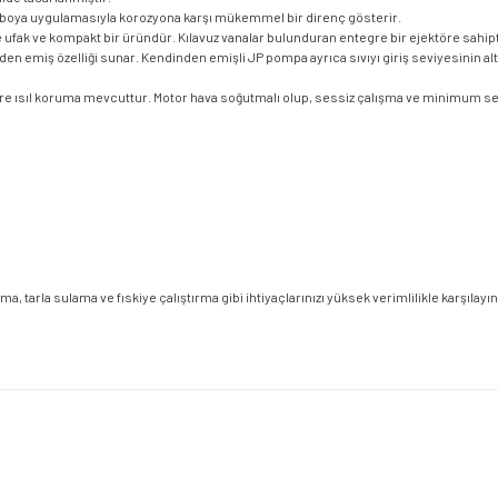
ez boya uygulamasıyla korozyona karşı mükemmel bir direnç gösterir.
e ufak ve kompakt bir üründür. Kılavuz vanalar bulunduran entegre bir ejektöre sahipt
miş özelliği sunar. Kendinden emişli JP pompa ayrıca sıvıyı giriş seviyesinin altın
e ısıl koruma mevcuttur. Motor hava soğutmalı olup, sessiz çalışma ve minimum serv
 tarla sulama ve fıskiye çalıştırma gibi ihtiyaçlarınızı yüksek verimlilikle karşılayın
etersiz gördüğünüz noktaları öneri formunu kullanarak tarafımıza iletebilirsiniz.
Bu ürüne ilk yorumu siz yapın!