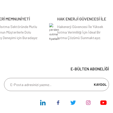
Rİ MEMNUNİYETİ
HAK ENERJİ GÜVENCESİ İLE
 Isıtma Sektöründe Mutlu
Hakenerji Güvencesi İle Yüksek
nun Müşterilerle Dolu
Isıtma Verimliliği İçin İdeal Bir
iş Deneyimi için Buradayız
Isıtma Çözümü Sunmaktayız.
E-BÜLTEN ABONELİĞİ
KAYDOL