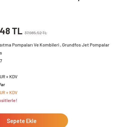
,48 TL
37.985,52 TL
Isıtma Pompaları Ve Kombileri
,
Grundfos Jet Pompalar
s
7
EUR + KDV
Var
EUR + KDV
sitlerle!
Sepete Ekle