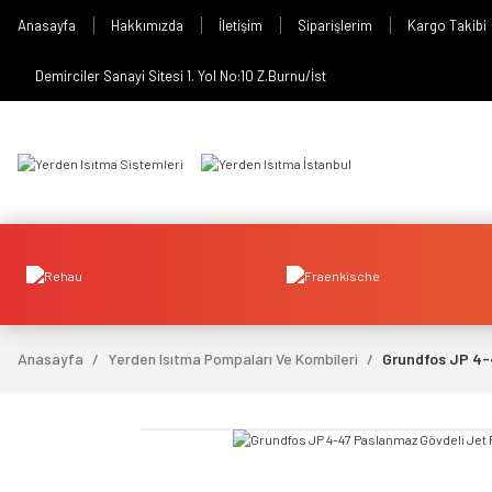
Anasayfa
Hakkımızda
İletişim
Siparişlerim
Kargo Takibi
Demirciler Sanayi Sitesi 1. Yol No:10 Z.Burnu/İst
Anasayfa
Yerden Isıtma Pompaları Ve Kombileri
Grundfos JP 4-
video izle