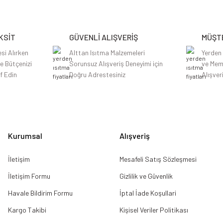
Yorum Yaz
KSİT
GÜVENLİ ALIŞVERİŞ
MÜŞTE
si Alırken
Alttan Isıtma Malzemeleri
Yerden
le Bütçenizi
Sorunsuz Alışveriş Deneyimi için
ve Mem
f Edin
Doğru Adrestesiniz
Alışver
Gönder
Kurumsal
Alışveriş
İletişim
Mesafeli Satış Sözleşmesi
İletişim Formu
Gizlilik ve Güvenlik
Havale Bildirim Formu
İptal İade Koşullari
Kargo Takibi
Kişisel Veriler Politikası