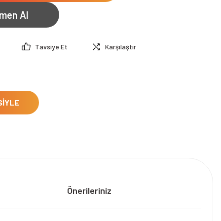
men Al
Tavsiye Et
Karşılaştır
SİYLE
Önerileriniz