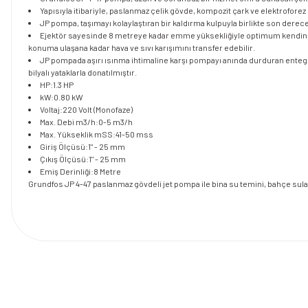
Yapısıyla itibariyle, paslanmaz çelik gövde, kompozit çark ve elektrofor
JP pompa, taşımayı kolaylaştıran bir kaldırma kulpuyla birlikte son derec
Ejektör sayesinde 8 metreye kadar emme yüksekliğiyle optimum kendinden e
konuma ulaşana kadar hava ve sıvı karışımını transfer edebilir.
JP pompada aşırı ısınma ihtimaline karşı pompayı anında durduran entegr
bilyalı yataklarla donatılmıştır.
HP
:
1.3 HP
kW
:
0.80 kW
Voltaj
:
220 Volt (Monofaze)
Max. Debi m3/h
:
0-5 m3/h
Max. Yükseklik mSS
:
41-50 mss
Giriş Ölçüsü
:
1" - 25 mm
Çıkış Ölçüsü
:
1" - 25 mm
Emiş Derinliği
:
8 Metre
Grundfos JP 4-47 paslanmaz gövdeli jet pompa ile bina su temini, bahçe sulama,
Bu ürünün fiyat bilgisi, resim, ürün açıklamalarında ve diğer konularda y
Görüş ve önerileriniz için teşekkür ederiz.