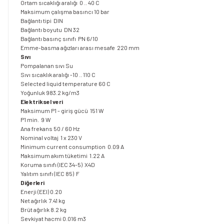
Ortam sıcaklığı aralığı 0 .. 40 C
Maksimum çalışma basıncı 10 bar
Bağlantı tipi DIN
Bağlantı boyutu DN 32
Bağlantı basınç sınıfı PN 6/10
Emme-basma ağızları arası mesafe 220 mm
Sıvı
Pompalanan sıvı Su
Sıvı sıcaklık aralığı -10 .. 110 C
Selected liquid temperature 60 C
Yoğunluk 983.2 kg/m3
Elektriksel veri
Maksimum P1 - giriş gücü 151 W
P1 min. 9 W
Ana frekans 50 / 60 Hz
Nominal voltaj 1 x 230 V
Minimum current consumption 0.09 A
Maksimum akım tüketimi 1.22 A
Koruma sınıfı (IEC 34-5) X4D
Yalıtım sınıfı (IEC 85) F
Diğerleri
Enerji (EEI) 0.20
Net ağırlık 7.41 kg
Brüt ağırlık 8.2 kg
Sevkiyat hacmi 0.016 m3