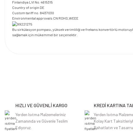
Finlandiya LVI No. 4615315
Country of origin DE
Custom tariff no. 84137030
Environmental approvals CN ROHS,WEEE
Bu sirkülasyon pompası, yüksek verimliliği ve frekans konvertörlü motoruyla e
sağlamak için mükemmel bir seçenektir.
Bu ürünün fiyat bilgisi, resim, ürün açıklamalarında ve diğer konularda y
Görüş ve önerileriniz için teşekkür ederiz.
Ürün resmi kalitesiz, bozuk veya görüntülenemiyor.
Ürün açıklamasında eksik bilgiler bulunuyor.
HIZLI VE GÜVENLİ KARGO
KREDİ KARTINA TA
Ürün bilgilerinde hatalar bulunuyor.
Ürün fiyatı diğer sitelerden daha pahalı.
Yerden Isıtma Malzemeleriniz
Yerden Isıtma Malzeme
Zamanında ve Güvenle Teslim
Kolay Kart Taksitleriy
Bu ürüne benzer farklı alternatifler olmalı.
Ediyoruz.
Rahatlatın ve Tasarru