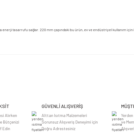
nerji tasarrufu sağlar. 220 mm çapındaki bu ürün, ev ve endüstriyel kullanım için ide
etersiz gördüğünüz noktaları öneri formunu kullanarak tarafımıza iletebilirsiniz.
Bu ürüne ilk yorumu siz yapın!
Yorum Yaz
KSİT
GÜVENLİ ALIŞVERİŞ
MÜŞTE
si Alırken
Alttan Isıtma Malzemeleri
Yerden
le Bütçenizi
Sorunsuz Alışveriş Deneyimi için
ve Mem
f Edin
Doğru Adrestesiniz
Alışver