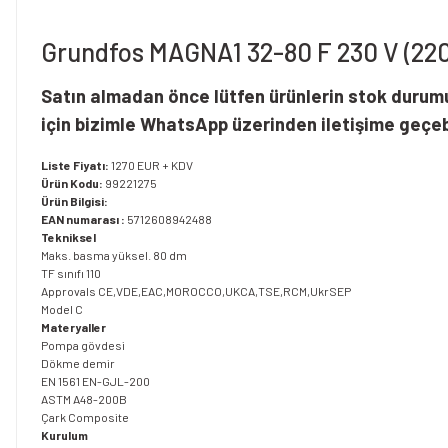
Grundfos MAGNA1 32-80 F 230 V (220
Satın almadan önce lütfen ürünlerin stok durumun
için bizimle WhatsApp üzerinden iletişime geçe
Liste Fiyatı:
1270 EUR + KDV
Ürün Kodu:
99221275
Ürün Bilgisi:
EAN numarası :
5712608942488
Tekniksel
Maks. basma yüksel. 80 dm
TF sınıfı 110
Approvals CE,VDE,EAC,MOROCCO,UKCA,TSE,RCM,UkrSEP
Model C
Materyaller
Pompa gövdesi
Dökme demir
EN 1561 EN-GJL-200
ASTM A48-200B
Çark Composite
Kurulum