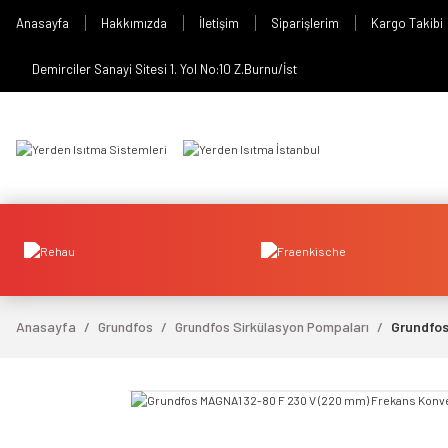
Anasayfa
Hakkımızda
İletişim
Siparişlerim
Kargo Takibi
Demirciler Sanayi Sitesi 1. Yol No:10 Z.Burnu/İst
Anasayfa
Grundfos
Grundfos Sirkülasyon Pompaları
Grundfos
video izle