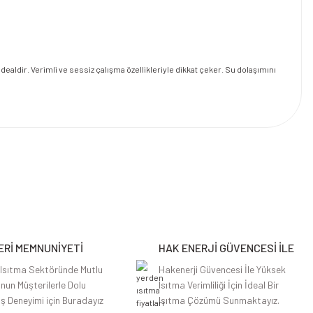
aldir. Verimli ve sessiz çalışma özellikleriyle dikkat çeker. Su dolaşımını
Rİ MEMNUNİYETİ
HAK ENERJİ GÜVENCESİ İLE
 Isıtma Sektöründe Mutlu
Hakenerji Güvencesi İle Yüksek
nun Müşterilerle Dolu
Isıtma Verimliliği İçin İdeal Bir
iş Deneyimi için Buradayız
Isıtma Çözümü Sunmaktayız.