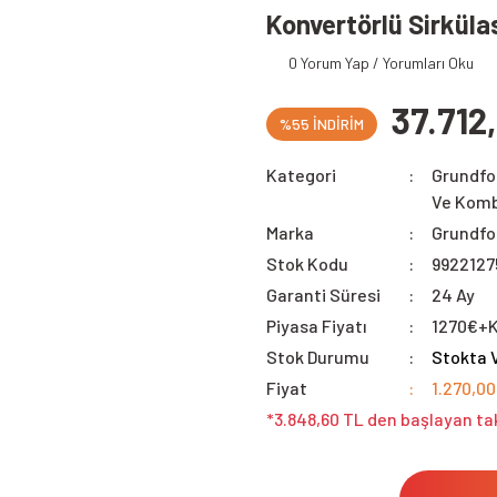
Konvertörlü Sirkül
0 Yorum Yap / Yorumları Oku
37.712
%55 İNDİRİM
Kategori
Grundfo
Ve Komb
Marka
Grundfo
Stok Kodu
9922127
Garanti Süresi
24 Ay
Piyasa Fiyatı
1270€+
Stok Durumu
Stokta 
Fiyat
1.270,0
*3.848,60 TL den başlayan tak