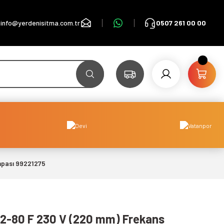
info@yerdenisitma.com.tr
0507 261 00 00
mpası 99221275
2-80 F 230 V (220 mm) Frekans