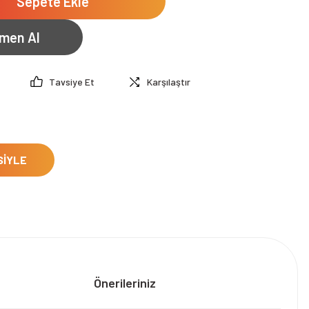
Sepete Ekle
men Al
Tavsiye Et
Karşılaştır
SİYLE
Önerileriniz