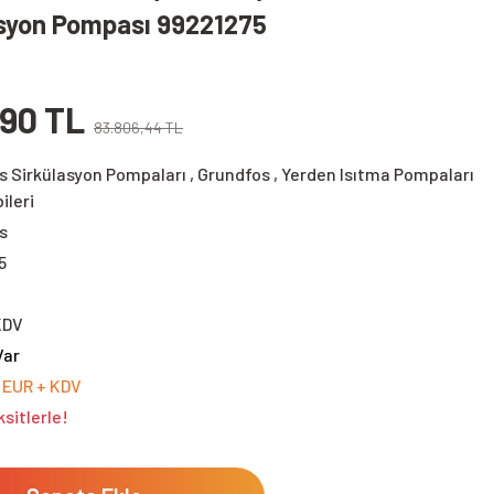
asyon Pompası 99221275
,90 TL
83.806,44 TL
s Sirkülasyon Pompaları
,
Grundfos
,
Yerden Isıtma Pompaları
ileri
s
5
KDV
Var
0 EUR + KDV
sitlerle!