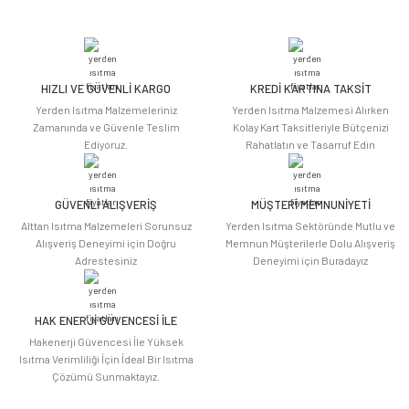
Bu ürünün fiyat bilgisi, resim, ürün açıklamalarında ve diğer konularda
yetersiz gördüğünüz noktaları öneri formunu kullanarak tarafımıza
iletebilirsiniz.
Görüş ve önerileriniz için teşekkür ederiz.
HIZLI VE GÜVENLİ KARGO
KREDİ KARTINA TAKSİT
Ürün resmi kalitesiz, bozuk veya görüntülenemiyor.
Yerden Isıtma Malzemeleriniz
Yerden Isıtma Malzemesi Alırken
Ürün açıklamasında eksik bilgiler bulunuyor.
Zamanında ve Güvenle Teslim
Kolay Kart Taksitleriyle Bütçenizi
Ediyoruz.
Rahatlatın ve Tasarruf Edin
Ürün bilgilerinde hatalar bulunuyor.
Ürün fiyatı diğer sitelerden daha pahalı.
Bu ürüne benzer farklı alternatifler olmalı.
GÜVENLİ ALIŞVERİŞ
MÜŞTERİ MEMNUNİYETİ
Alttan Isıtma Malzemeleri Sorunsuz
Yerden Isıtma Sektöründe Mutlu ve
Alışveriş Deneyimi için Doğru
Memnun Müşterilerle Dolu Alışveriş
Adrestesiniz
Deneyimi için Buradayız
HAK ENERJİ GÜVENCESİ İLE
Gönder
Hakenerji Güvencesi İle Yüksek
Isıtma Verimliliği İçin İdeal Bir Isıtma
Çözümü Sunmaktayız.