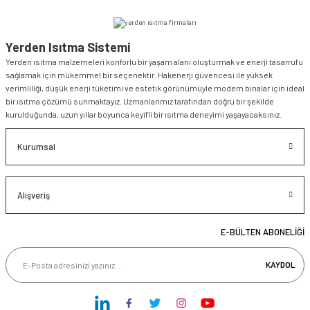
Yerden Isıtma Sistemi
Yerden ısıtma malzemeleri konforlu bir yaşam alanı oluşturmak ve enerji tasarrufu
sağlamak için mükemmel bir seçenektir. Hakenerji güvencesi ile yüksek
verimliliği, düşük enerji tüketimi ve estetik görünümüyle modern binalar için ideal
bir ısıtma çözümü sunmaktayız. Uzmanlarımız tarafından doğru bir şekilde
kurulduğunda, uzun yıllar boyunca keyifli bir ısıtma deneyimi yaşayacaksınız.
Kurumsal
Alışveriş
E-BÜLTEN ABONELİĞİ
KAYDOL