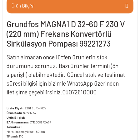
Ürün Bilgisi
Grundfos MAGNA1 D 32-60 F 230 V
(220 mm) Frekans Konvertörlü
Sirkülasyon Pompası 99221273
Satın almadan önce lütfen ürünlerin stok
durumunu sorunuz. Bazı ürünler terminli (ön
siparişli) olabilmektedir. Güncel stok ve teslimat
süresi bilgisi için bizimle WhatsApp üzerinden
iletişime geçebilirsiniz.05072610000
Liste Fiyatı:
2261 EUR + KDV
Ürün Kodu:
99221273
Ürün Bilgisi:
EAN numarası:
5712608942464
Tekniksel
Maks. basma yüksel. 60 dm
TF sınıfı 110