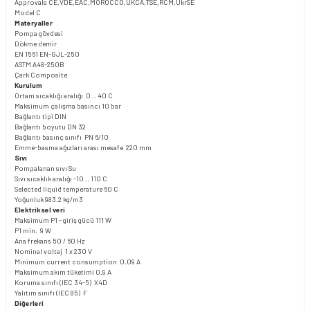
Approvals CE,VDE,EAC,MOROCCO,UKCA,TSE,RCM,UkrSE
Model C
Materyaller
Pompa gövdesi
Dökme demir
EN 1561 EN-GJL-250
ASTM A48-250B
Çark Composite
Kurulum
Ortam sıcaklığı aralığı 0 .. 40 C
Maksimum çalışma basıncı 10 bar
Bağlantı tipi DIN
Bağlantı boyutu DN 32
Bağlantı basınç sınıfı PN 6/10
Emme-basma ağızları arası mesafe 220 mm
Sıvı
Pompalanan sıvı Su
Sıvı sıcaklık aralığı -10 .. 110 C
Selected liquid temperature 60 C
Yoğunluk 983.2 kg/m3
Elektriksel veri
Maksimum P1 - giriş gücü 111 W
P1 min. 9 W
Ana frekans 50 / 60 Hz
Nominal voltaj 1 x 230 V
Minimum current consumption 0.09 A
Maksimum akım tüketimi 0.9 A
Koruma sınıfı (IEC 34-5) X4D
Yalıtım sınıfı (IEC 85) F
Diğerleri