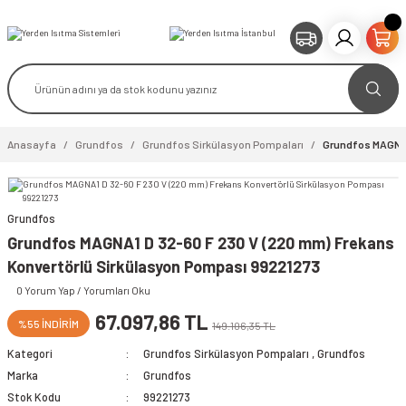
Anasayfa
Grundfos
Grundfos Sirkülasyon Pompaları
Grundfos MAGNA1
Grundfos
video izle
Grundfos MAGNA1 D 32-60 F 230 V (220 mm) Frekans
Konvertörlü Sirkülasyon Pompası 99221273
0 Yorum Yap / Yorumları Oku
67.097,86 TL
%55 İNDİRİM
149.106,35 TL
Kategori
Grundfos Sirkülasyon Pompaları
,
Grundfos
Marka
Grundfos
Stok Kodu
99221273