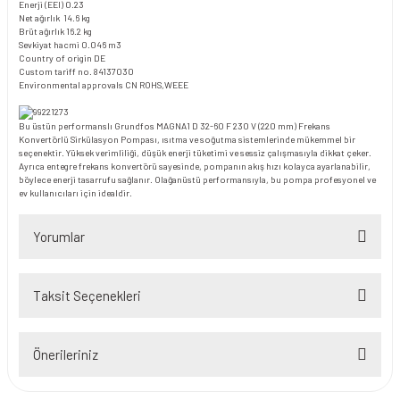
Enerji (EEI) 0.23
Net ağırlık 14.6 kg
Brüt ağırlık 16.2 kg
Sevkiyat hacmi 0.046 m3
Country of origin DE
Custom tariff no. 84137030
Environmental approvals CN ROHS,WEEE
Bu üstün performanslı Grundfos MAGNA1 D 32-60 F 230 V (220 mm) Frekans
Konvertörlü Sirkülasyon Pompası, ısıtma ve soğutma sistemlerinde mükemmel bir
seçenektir. Yüksek verimliliği, düşük enerji tüketimi ve sessiz çalışmasıyla dikkat çeker.
Ayrıca entegre frekans konvertörü sayesinde, pompanın akış hızı kolayca ayarlanabilir,
böylece enerji tasarrufu sağlanır. Olağanüstü performansıyla, bu pompa profesyonel ve
ev kullanıcıları için idealdir.
Yorumlar
Taksit Seçenekleri
Bu ürüne ilk yorumu siz yapın!
Önerileriniz
Yorum Yaz