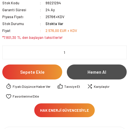
Stok Kodu
99221294
Garanti Süresi
24 Ay
Piyasa Fiyatı
2576€+KDV
Stok Durumu
Stokta Var
Fiyat
2.576,00 EUR + KDV
*7.801,30 TL den başlayan taksitlerle!
Sepete Ekle
Hemen Al
Fiyatı Düşünce Haber Ver
Tavsiye Et
Karşılaştır
HAK ENERJİ GÜVENCESİYLE