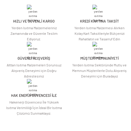
iletebilirsiniz.
Görüş ve önerileriniz için teşekkür ederiz.
HIZLI VE GÜVENLİ KARGO
KREDİ KARTINA TAKSİT
Ürün resmi kalitesiz, bozuk veya görüntülenemiyor.
Yerden Isıtma Malzemeleriniz
Yerden Isıtma Malzemesi Alırken
Ürün açıklamasında eksik bilgiler bulunuyor.
Zamanında ve Güvenle Teslim
Kolay Kart Taksitleriyle Bütçenizi
Ediyoruz.
Rahatlatın ve Tasarruf Edin
Ürün bilgilerinde hatalar bulunuyor.
Ürün fiyatı diğer sitelerden daha pahalı.
Bu ürüne benzer farklı alternatifler olmalı.
GÜVENLİ ALIŞVERİŞ
MÜŞTERİ MEMNUNİYETİ
Alttan Isıtma Malzemeleri Sorunsuz
Yerden Isıtma Sektöründe Mutlu ve
Alışveriş Deneyimi için Doğru
Memnun Müşterilerle Dolu Alışveriş
Adrestesiniz
Deneyimi için Buradayız
HAK ENERJİ GÜVENCESİ İLE
Gönder
Hakenerji Güvencesi İle Yüksek
Isıtma Verimliliği İçin İdeal Bir Isıtma
Çözümü Sunmaktayız.