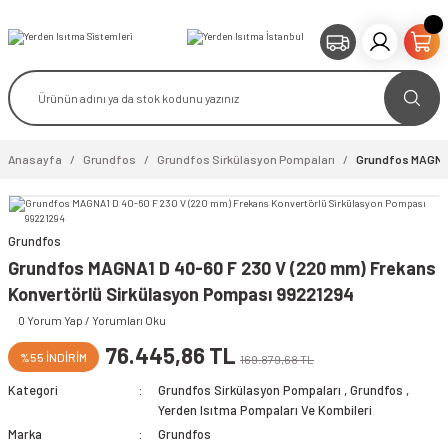
Anasayfa
Grundfos
Grundfos Sirkülasyon Pompaları
Grundfos MAGNA1
Grundfos
video izle
Grundfos MAGNA1 D 40-60 F 230 V (220 mm) Frekans
Konvertörlü Sirkülasyon Pompası 99221294
0 Yorum Yap / Yorumları Oku
76.445,86 TL
%55 İNDİRİM
169.879,68 TL
Kategori
Grundfos Sirkülasyon Pompaları
,
Grundfos
,
Yerden Isıtma Pompaları Ve Kombileri
Marka
Grundfos