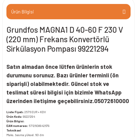
Ürün Bilgisi
Grundfos MAGNA1 D 40-60 F 230 V
(220 mm) Frekans Konvertörlü
Sirkülasyon Pompası 99221294
Satın almadan önce lütfen ürünlerin stok
durumunu sorunuz. Bazı ürünler terminli (ön
siparişli) olabilmektedir. Güncel stok ve
teslimat süresi bilgisi için bizimle WhatsApp
üzerinden iletişime geçebilirsiniz.05072610000
Liste Fiyatı:
2576 EUR + KDV
Ürün Kodu:
99221294
Ürün Bilgisi:
EAN numarası:
5712608942679
Tekniksel
Maks. basma yüksel. 60 dm