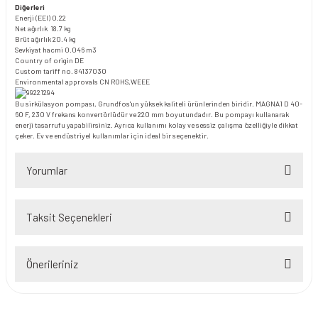
Diğerleri
Enerji (EEI) 0.22
Net ağırlık 18.7 kg
Brüt ağırlık 20.4 kg
Sevkiyat hacmi 0.046 m3
Country of origin DE
Custom tariff no. 84137030
Environmental approvals CN ROHS,WEEE
Bu sirkülasyon pompası, Grundfos'un yüksek kaliteli ürünlerinden biridir. MAGNA1 D 40-
60 F, 230 V frekans konvertörlüdür ve 220 mm boyutundadır. Bu pompayı kullanarak
enerji tasarrufu yapabilirsiniz. Ayrıca kullanımı kolay ve sessiz çalışma özelliğiyle dikkat
çeker. Ev ve endüstriyel kullanımlar için ideal bir seçenektir.
Yorumlar
Taksit Seçenekleri
Bu ürüne ilk yorumu siz yapın!
Önerileriniz
Yorum Yaz
Bu ürünün fiyat bilgisi, resim, ürün açıklamalarında ve diğer konularda
yetersiz gördüğünüz noktaları öneri formunu kullanarak tarafımıza