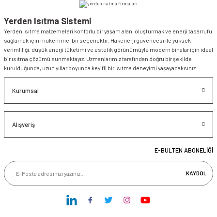
Yerden Isıtma Sistemi
Yerden ısıtma malzemeleri konforlu bir yaşam alanı oluşturmak ve enerji tasarrufu
sağlamak için mükemmel bir seçenektir. Hakenerji güvencesi ile yüksek
verimliliği, düşük enerji tüketimi ve estetik görünümüyle modern binalar için ideal
bir ısıtma çözümü sunmaktayız. Uzmanlarımız tarafından doğru bir şekilde
kurulduğunda, uzun yıllar boyunca keyifli bir ısıtma deneyimi yaşayacaksınız.
Kurumsal
Alışveriş
E-BÜLTEN ABONELİĞİ
KAYDOL