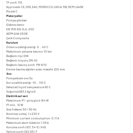
TF sınıfı 110
Approvals CE,VDE,EAC,MOROCCO,UKCA,TSE,RCM,UkrSE
Model C
Materyaller
Pompa gövdesi
Dökme demir
EN 1561 EN-GJL-250
ASTM A48-250B
Çark Composite
Kurulum
Ortam sıcaklığı aralığı 0 .. 40 C
Maksimum çalışma basıncı 10 bar
Bağlantı tipi DIN
Bağlantı boyutu DN 40
Bağlantı basınç sınıfı PN 6/10
Emme-basma ağızları arası mesafe 220 mm
Sıvı
Pompalanan sıvı Su
Sıvı sıcaklık aralığı -10 .. 110 C
Selected liquid temperature 60 C
Yoğunluk 983.2 kg/m3
Elektriksel veri
Maksimum P1 - giriş gücü 194 W
P1 min. 12 W
Ana frekans 50 / 60 Hz
Nominal voltaj 1 x 230 V
Minimum current consumption 0.11 A
Maksimum akım tüketimi 1.56 A
Koruma sınıfı (IEC 34-5) X4D
Yalıtım sınıfı (IEC 85) F