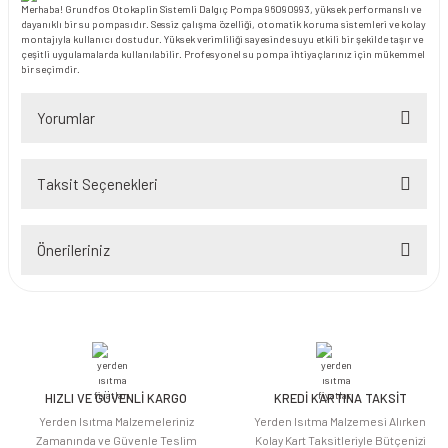
Merhaba! Grundfos Otokaplin Sistemli Dalgıç Pompa 96090993, yüksek performanslı ve
dayanıklı bir su pompasıdır. Sessiz çalışma özelliği, otomatik koruma sistemleri ve kolay
montajıyla kullanıcı dostudur. Yüksek verimliliği sayesinde suyu etkili bir şekilde taşır ve
çeşitli uygulamalarda kullanılabilir. Profesyonel su pompa ihtiyaçlarınız için mükemmel
bir seçimdir.
Yorumlar
Taksit Seçenekleri
Bu ürüne ilk yorumu siz yapın!
Önerileriniz
Yorum Yaz
Bu ürünün fiyat bilgisi, resim, ürün açıklamalarında ve diğer konularda
yetersiz gördüğünüz noktaları öneri formunu kullanarak tarafımıza
iletebilirsiniz.
Görüş ve önerileriniz için teşekkür ederiz.
HIZLI VE GÜVENLİ KARGO
KREDİ KARTINA TAKSİT
Ürün resmi kalitesiz, bozuk veya görüntülenemiyor.
Yerden Isıtma Malzemeleriniz
Yerden Isıtma Malzemesi Alırken
Ürün açıklamasında eksik bilgiler bulunuyor.
Zamanında ve Güvenle Teslim
Kolay Kart Taksitleriyle Bütçenizi