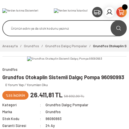
Anasayfa
Grundfos
Grundfos Dalgıç Pompalar
Grundfos Otokaplin Si
Grundfos
video izle
Grundfos Otokaplin Sistemli Dalgıç Pompa 96090993
0 Yorum Yap / Yorumları Oku
26.411,81 TL
%55 İNDİRİM
58.692,90 TL
Kategori
Grundfos Dalgıç Pompalar
Marka
Grundfos
Stok Kodu
96090993
Garanti Süresi
24 Ay