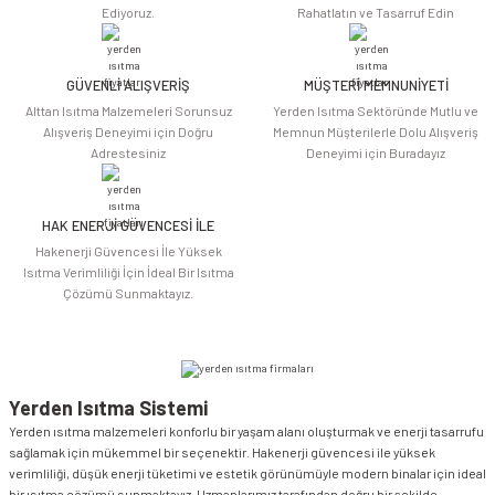
Ediyoruz.
Rahatlatın ve Tasarruf Edin
Ürün bilgilerinde hatalar bulunuyor.
Ürün fiyatı diğer sitelerden daha pahalı.
Bu ürüne benzer farklı alternatifler olmalı.
GÜVENLİ ALIŞVERİŞ
MÜŞTERİ MEMNUNİYETİ
Alttan Isıtma Malzemeleri Sorunsuz
Yerden Isıtma Sektöründe Mutlu ve
Alışveriş Deneyimi için Doğru
Memnun Müşterilerle Dolu Alışveriş
Adrestesiniz
Deneyimi için Buradayız
HAK ENERJİ GÜVENCESİ İLE
Gönder
Hakenerji Güvencesi İle Yüksek
Isıtma Verimliliği İçin İdeal Bir Isıtma
Çözümü Sunmaktayız.
Yerden Isıtma Sistemi
Yerden ısıtma malzemeleri konforlu bir yaşam alanı oluşturmak ve enerji tasarrufu
sağlamak için mükemmel bir seçenektir. Hakenerji güvencesi ile yüksek
verimliliği, düşük enerji tüketimi ve estetik görünümüyle modern binalar için ideal
bir ısıtma çözümü sunmaktayız. Uzmanlarımız tarafından doğru bir şekilde