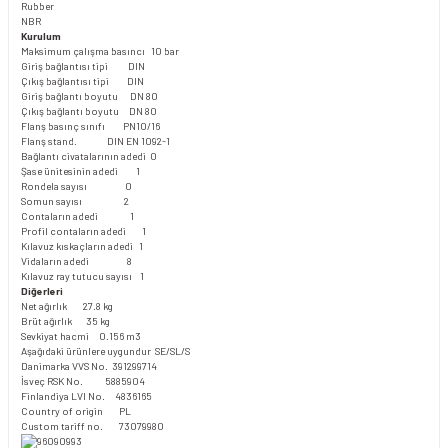
Rubber
NBR
Kurulum
Maksimum çalışma basıncı 10 bar
Giriş bağlantısı tipi DIN
Çıkış bağlantısı tipi DIN
Giriş bağlantı boyutu DN 80
Çıkış bağlantı boyutu DN 80
Flanş basınç sınıfı PN10/16
Flanş stand. DIN EN 1092-1
Bağlantı civatalarının adedi 0
Şase ünitesinin adedi 1
Rondela sayısı 0
Somun sayısı 2
Contaların adedi 1
Profil contaların adedi 1
Kılavuz kıskaçların adedi 1
Vidaların adedi 8
Kılavuz ray tutucu sayısı 1
Diğerleri
Net ağırlık 27.8 kg
Brüt ağırlık 35 kg
Sevkiyat hacmi 0.156 m3
Aşağıdaki ürünlere uygundur SE/SL/S
Danimarka VVS No. 391299714
İsveç RSK No. 5885904
Finlandiya LVI No. 4836165
Country of origin PL
Custom tariff no. 73079980