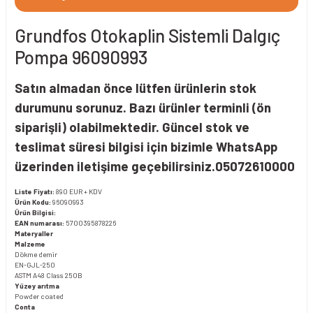
Grundfos Otokaplin Sistemli Dalgıç
Pompa 96090993
Satın almadan önce lütfen ürünlerin stok
durumunu sorunuz. Bazı ürünler terminli (ön
siparişli) olabilmektedir. Güncel stok ve
teslimat süresi bilgisi için bizimle WhatsApp
üzerinden iletişime geçebilirsiniz.05072610000
Liste Fiyatı:
890 EUR + KDV
Ürün Kodu:
96090993
Ürün Bilgisi:
EAN numarası:
5700395878226
Materyaller
Malzeme
Dökme demir
EN-GJL-250
ASTM A48 Class 250B
Yüzey arıtma
Powder coated
Conta