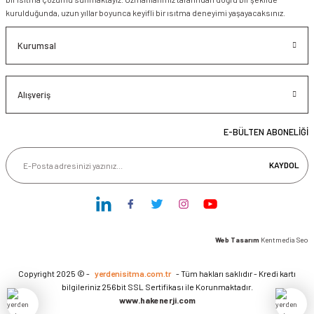
kurulduğunda, uzun yıllar boyunca keyifli bir ısıtma deneyimi yaşayacaksınız.
Kurumsal
Alışveriş
E-BÜLTEN ABONELİĞİ
KAYDOL
Web Tasarım
Kentmedia Seo
Copyright 2025 © -
yerdenisitma.com.tr
- Tüm hakları saklıdır - Kredi kartı
bilgileriniz 256bit SSL Sertifikası ile Korunmaktadır.
www.hakenerji.com