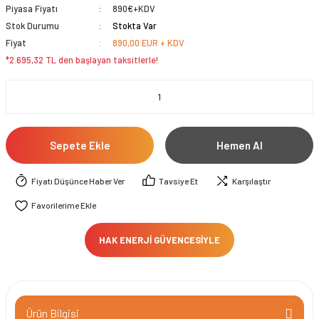
Piyasa Fiyatı
890€+KDV
Stok Durumu
Stokta Var
Fiyat
890,00 EUR + KDV
*2.695,32 TL den başlayan taksitlerle!
Sepete Ekle
Hemen Al
Fiyatı Düşünce Haber Ver
Tavsiye Et
Karşılaştır
HAK ENERJİ GÜVENCESİYLE
Ürün Bilgisi