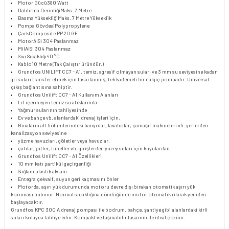
Motor Gücü
380 Watt
Daldırma Derinliği
Maks. 7 Metre
Basma Yüksekliği
Maks. 7 Metre Yükseklik
Pompa Gövdesi
Polypropylene
Çark
Composite PP 20 GF
Motor
AISI 304 Paslanmaz
Mil
AISI 304 Paslanmaz
Sıvı Sıcaklığı
40 °C
Kablo
10 Metre (Tak Çalıştır üründür.)
Grundfos UNILIFT CC7 - A1, temiz, agresif olmayan suları ve 3 mm su seviyesine kadar
gri suları transfer etmek için tasarlanmış, tek kademeli bir dalgıç pompadır. Universal
çıkış bağlantısına sahiptir.
Grundfos Unilift CC7 - A1 Kullanım Alanları
Lif içermeyen temiz su atıklarında
Yağmur sularının tahliyesinde
Ev ve bahçe vb. alanlardaki drenaj işleri için,
Binaların alt bölümlerindeki banyolar, lavabolar, çamaşır makineleri vb. yerlerden
kanalizasyon seviyesine
yüzme havuzları, göletler veya havuzlar.
çatılar, pitler, tüneller vb. girişlerden yüzey suları için kuyulardan.
Grundfos Unilift CC7 - A1 Özellikleri
10 mm katı partikül geçirgenliği
Sağlam plastik aksam
Entegra çekvalf, suyun geri kaçmasını önler
Motorda, aşırı yük durumunda motoru devre dışı bırakan otomatik aşırı yük
koruması bulunur. Normal sıcaklığına döndüğünde motor otomatik olarak yeniden
başlayacaktır.
Grundfos KPC 300 A drenaj pompası ile bodrum, bahçe, şantiye gibi alanlardaki kirli
suları kolayca tahliye edin. Kompakt ve taşınabilir tasarımı ile ideal çözüm.