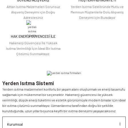
Alttan Isıtma Malzemeleri Sorunsuz
Yerden Isıtma Sektöründe Mutlu ve
Alışveriş Deneyimi için Doğru
Memnun Müşterilerle Dolu Alışveriş
Adrestesiniz
Deneyimi için Buradayız
HAK ENERJİ GÜVENCESİ İLE
Gönder
Hakenerji Güvencesi İle Yüksek
Isıtma Verimliliği İçin İdeal Bir Isıtma
Çözümü Sunmaktayız.
Yerden Isıtma Sistemi
Yerden ısıtma malzemeleri konforlu bir yaşam alanı oluşturmak ve enerji tasarrufu
sağlamak için mükemmel bir seçenektir. Hakenerji güvencesi ile yüksek
verimliliği, düşük enerji tüketimi ve estetik görünümüyle modern binalar için ideal
bir ısıtma çözümü sunmaktayız. Uzmanlarımız tarafından doğru bir şekilde
kurulduğunda, uzun yıllar boyunca keyifli bir ısıtma deneyimi yaşayacaksınız.
Kurumsal