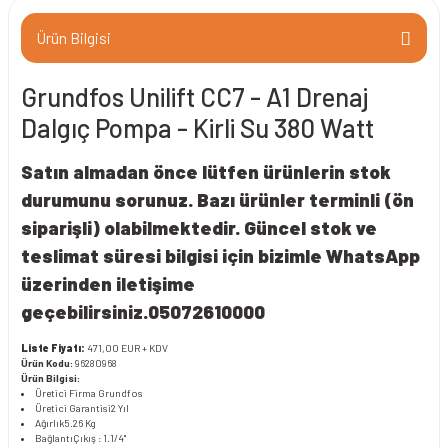
Ürün Bilgisi
Grundfos Unilift CC7 - A1 Drenaj
Dalgıç Pompa - Kirli Su 380 Watt
Satın almadan önce lütfen ürünlerin stok
durumunu sorunuz. Bazı ürünler terminli (ön
siparişli) olabilmektedir. Güncel stok ve
teslimat süresi bilgisi için bizimle WhatsApp
üzerinden iletişime
geçebilirsiniz.05072610000
Liste Fiyatı:
471,00 EUR + KDV
Ürün Kodu:
96280968
Ürün Bilgisi:
Üretici Firma
Grundfos
Üretici Garantisi
2 Yıl
Ağırlık
5.26 Kg
Bağlantı
Çıkış : 1.1/4"