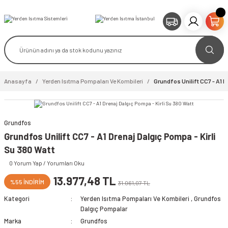
Anasayfa
Yerden Isıtma Pompaları Ve Kombileri
Grundfos Unilift CC7 - A1 D
Grundfos
video izle
Grundfos Unilift CC7 - A1 Drenaj Dalgıç Pompa - Kirli
Su 380 Watt
0 Yorum Yap / Yorumları Oku
13.977,48 TL
%55 İNDİRİM
31.061,07 TL
Kategori
Yerden Isıtma Pompaları Ve Kombileri
,
Grundfos
Dalgıç Pompalar
Marka
Grundfos