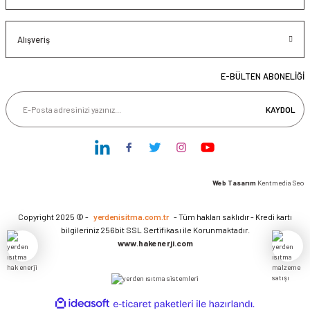
Alışveriş
E-BÜLTEN ABONELİĞİ
KAYDOL
Web Tasarım
Kentmedia Seo
Copyright 2025 © -
yerdenisitma.com.tr
- Tüm hakları saklıdır - Kredi kartı
bilgileriniz 256bit SSL Sertifikası ile Korunmaktadır.
www.hakenerji.com
ideasoft
ile
e-