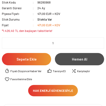
Stok Kodu
96280968
Garanti Süresi
24 Ay
Piyasa Fiyatı
471,00 EUR + KDV
Stok Durumu
Stokta Var
Fiyat
471,00 EUR + KDV
*1.426,40 TL den başlayan taksitlerle!
Sepete Ekle
Hemen Al
Fiyatı Düşünce Haber Ver
Tavsiye Et
Karşılaştır
HAK ENERJİ GÜVENCESİYLE