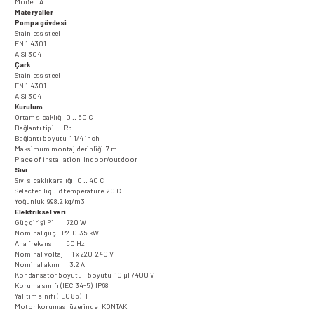
Model A
Materyaller
Pompa gövdesi
Stainless steel
EN 1.4301
AISI 304
Çark
Stainless steel
EN 1.4301
AISI 304
Kurulum
Ortam sıcaklığı 0 .. 50 C
Bağlantı tipi Rp
Bağlantı boyutu 1 1/4 inch
Maksimum montaj derinliği 7 m
Place of installation Indoor/outdoor
Sıvı
Sıvı sıcaklık aralığı 0 .. 40 C
Selected liquid temperature 20 C
Yoğunluk 998.2 kg/m3
Elektriksel veri
Güç girişi P1 720 W
Nominal güç - P2 0.35 kW
Ana frekans 50 Hz
Nominal voltaj 1 x 220-240 V
Nominal akım 3.2 A
Kondansatör boyutu - boyutu 10 µF/400 V
Koruma sınıfı (IEC 34-5) IP68
Yalıtım sınıfı (IEC 85) F
Motor koruması üzerinde KONTAK