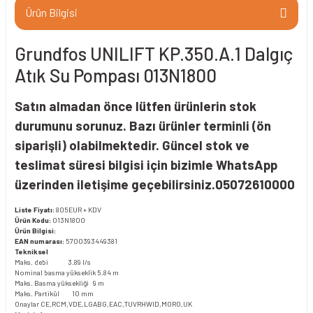
Ürün Bilgisi
Grundfos UNILIFT KP.350.A.1 Dalgıç
Atık Su Pompası 013N1800
Satın almadan önce lütfen ürünlerin stok
durumunu sorunuz. Bazı ürünler terminli (ön
siparişli) olabilmektedir. Güncel stok ve
teslimat süresi bilgisi için bizimle WhatsApp
üzerinden iletişime geçebilirsiniz.05072610000
Liste Fiyatı:
805EUR + KDV
Ürün Kodu:
013N1800
Ürün Bilgisi:
EAN numarası:
5700393449381
Tekniksel
Maks. debi 3.89 l/s
Nominal basma yükseklik 5.84 m
Maks. Basma yüksekliği 9 m
Maks. Partikül 10 mm
Onaylar CE,RCM,VDE,LGABG,EAC,TUVRHWID,MORO,UK