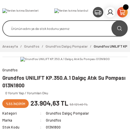
Anasayfa
Grundfos
Grundfos Dalgıç Pompalar
Grundfos UNILIFT KP.3
Grundfos
video izle
Grundfos UNILIFT KP.350.A.1 Dalgıç Atık Su Pompası
013N1800
0 Yorum Yap / Yorumları Oku
23.904,63 TL
%55 İNDİRİM
53.121,40 TL
Kategori
Grundfos Dalgıç Pompalar
Marka
Grundfos
Stok Kodu
013N1800