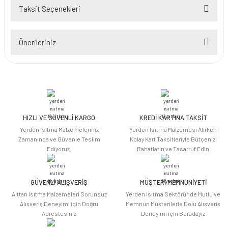
Taksit Seçenekleri
Bu ürüne ilk yorumu siz yapın!
Önerileriniz
Yorum Yaz
Bu ürünün fiyat bilgisi, resim, ürün açıklamalarında ve diğer konularda
yetersiz gördüğünüz noktaları öneri formunu kullanarak tarafımıza
iletebilirsiniz.
Görüş ve önerileriniz için teşekkür ederiz.
HIZLI VE GÜVENLİ KARGO
KREDİ KARTINA TAKSİT
Ürün resmi kalitesiz, bozuk veya görüntülenemiyor.
Yerden Isıtma Malzemeleriniz
Yerden Isıtma Malzemesi Alırken
Ürün açıklamasında eksik bilgiler bulunuyor.
Zamanında ve Güvenle Teslim
Kolay Kart Taksitleriyle Bütçenizi
Ediyoruz.
Rahatlatın ve Tasarruf Edin
Ürün bilgilerinde hatalar bulunuyor.
Ürün fiyatı diğer sitelerden daha pahalı.
Bu ürüne benzer farklı alternatifler olmalı.
GÜVENLİ ALIŞVERİŞ
MÜŞTERİ MEMNUNİYETİ
Alttan Isıtma Malzemeleri Sorunsuz
Yerden Isıtma Sektöründe Mutlu ve
Alışveriş Deneyimi için Doğru
Memnun Müşterilerle Dolu Alışveriş
Adrestesiniz
Deneyimi için Buradayız