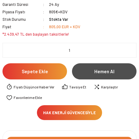
Garanti Süresi
24 Ay
Piyasa Fiyatı
805€+KDV
Stok Durumu
Stokta Var
Fiyat
805,00 EUR + KDV
*2.439,47 TL den başlayan taksitlerle!
Sepete Ekle
Hemen Al
Fiyatı Düşünce Haber Ver
Tavsiye Et
Karşılaştır
HAK ENERJİ GÜVENCESİYLE