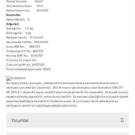
Termal koruma Dahili
Güç kablosu boyu 10 m
Kablo fişinin tipi SCHUKO
Kontroller
Seviye flatörü A
Diğerleri
Net ağırlık 7.5 kg
Brüt ağırlık 9 kg
Sevkiyat hacmi 0.013 m3
Danimarka VVS No. 391215036
İsveç RSK No. 5885721
Finlandiya LVI No. 4822557
Norveç NRF No. 9040797
Country of origin HU
Custom tariff no. 84137021
Environmental approvals WEEE
Bu dalgıç atık su pompası, yüksek performansıyla evsel ve endüstriyel atık suların
tahliyesi için ideal bir çözümdür. 350 W motor gücüne sahip olan Grundfos UNILIFT
KP.350.A.1, dayanıklı yapısı ve etkili tasarımıyla güvenilir bir seçenektir. Kompakt boyutu
sayesinde kolay taşınabilir ve kurulumu basittir. Su seviyesi düştüğünde otomatik olarak
kapanma özelliğiyle de pratik bir kullanım sunar. Bu pompayı tercih ederek atık su
tahliyesini verimli bir şekilde gerçekleştirebilirsiniz.
Yorumlar