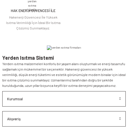
HAK ENERJİ GÜVENCESİ İLE
Gönder
Hakenerji Güvencesi İle Yüksek
Isıtma Verimliliği İçin İdeal Bir Isıtma
Çözümü Sunmaktayız.
Yerden Isıtma Sistemi
Yerden ısıtma malzemeleri konforlu bir yaşam alanı oluşturmak ve enerji tasarrufu
sağlamak için mükemmel bir seçenektir. Hakenerji güvencesi ile yüksek
verimliliği, düşük enerji tüketimi ve estetik görünümüyle modern binalar için ideal
bir ısıtma çözümü sunmaktayız. Uzmanlarımız tarafından doğru bir şekilde
kurulduğunda, uzun yıllar boyunca keyifli bir ısıtma deneyimi yaşayacaksınız.
Kurumsal
Alışveriş