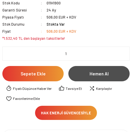
Stok Kodu
011H1900
Garanti Süresi
24 Ay
Piyasa Fiyatı
506,00 EUR + KDV
Stok Durumu
Stokta Var
Fiyat
506,00 EUR + KDV
*1.532,40 TL den başlayan taksitlerle!
Sepete Ekle
Hemen Al
Fiyatı Düşünce Haber Ver
Tavsiye Et
Karşılaştır
HAK ENERJİ GÜVENCESİYLE