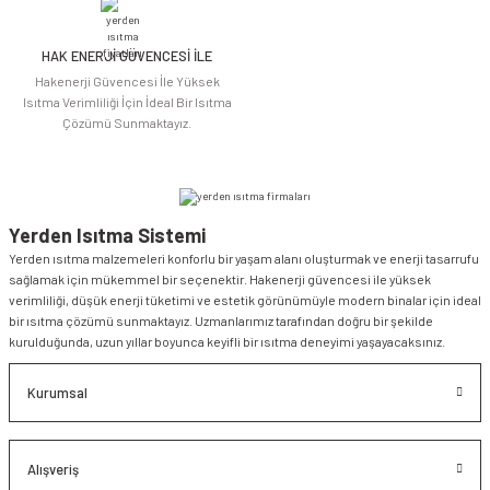
HAK ENERJİ GÜVENCESİ İLE
Gönder
Hakenerji Güvencesi İle Yüksek
Isıtma Verimliliği İçin İdeal Bir Isıtma
Çözümü Sunmaktayız.
Yerden Isıtma Sistemi
Yerden ısıtma malzemeleri konforlu bir yaşam alanı oluşturmak ve enerji tasarrufu
sağlamak için mükemmel bir seçenektir. Hakenerji güvencesi ile yüksek
verimliliği, düşük enerji tüketimi ve estetik görünümüyle modern binalar için ideal
bir ısıtma çözümü sunmaktayız. Uzmanlarımız tarafından doğru bir şekilde
kurulduğunda, uzun yıllar boyunca keyifli bir ısıtma deneyimi yaşayacaksınız.
Kurumsal
Alışveriş