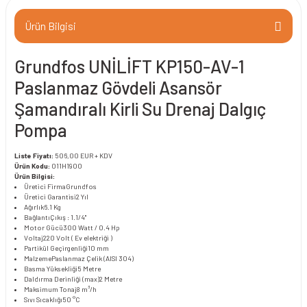
Ürün Bilgisi
Grundfos UNİLİFT KP150-AV-1
Paslanmaz Gövdeli Asansör
Şamandıralı Kirli Su Drenaj Dalgıç
Pompa
Liste Fiyatı:
506,00 EUR + KDV
Ürün Kodu:
011H1900
Ürün Bilgisi:
Üretici Firma
Grundfos
Üretici Garantisi
2 Yıl
Ağırlık
6.1 Kg
Bağlantı
Çıkış : 1.1/4"
Motor Gücü
300 Watt / 0.4 Hp
Voltaj
220 Volt ( Ev elektriği )
Partikül Geçirgenliği
10 mm
Malzeme
Paslanmaz Çelik (AISI 304)
Basma Yüksekliği
5 Metre
Daldırma Derinliği (max)
2 Metre
Maksimum Tonaj
8 m³/h
Sıvı Sıcaklığı
50 °C