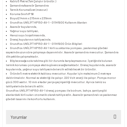
Kablo
5 Metre (Tak Çalıştır üründür.)
Şamandıra
Asansör Şamandıra
Termik Koruma
Evet (mevcut)
Koruma Sınıfı
IP 68
Boyut
214mm x 215mm x 236mm
Grundfos UNİLİFT KP150-AV-1 - 011H1900 Kullanım Alanları
Asansör kuyularında,
Yağmur suyu tahliyesi,
Havuz suyu boşaltmasında,
Drenaj kuyularının tahliyesinde,
Grundfos UNİLİFT KP150-AV-1 - 011H1900 Ürün Bilgileri
Grundfos UNİLİFT KP150-AV-1 kirli su aktarma pompası, paslanmaz gövdesi
sayesinde uzun süre çalışmaya dayanımlıdır. Asansör şamandıra mevcuttur. Şamandıra
dik şekilde çalışmaktadır.
Böylece sağa sola takılma gibi bir durumla karşılaşmazsınız. İçeriğinde bulunan
termik koruması pompaya ekstra güvence sağlamaktadır. Drenaj kuyularında, asansör
kuyularında, yağmur suyu tahliyesinde tercih edilebilecek bir üründür.
Üründe 5 metre elektrik kablosu mevcuttur. Kuyular için maksimum 2 metreye
daldırılmalıdır. Normal ev elektriği ile çalışır. 220 Volt enerji ile çalışır. Pompa motor
gücü 300 wattır. 10 mm e kadar parça geçirgenliği mevcuttur. Ayrıca temiz su
tahliyelerinde de tercih edilir.
Grundfos UNİLİFT KP150-AV-1 drenaj pompası ile bodrum, bahçe, şantiye gibi
alanlardaki kirli suları otomatik olarak tahliye edin. Asansör şamandıralı ve paslanmaz
gövdeli tasarımı ile konforlu kullanım.
Yorumlar