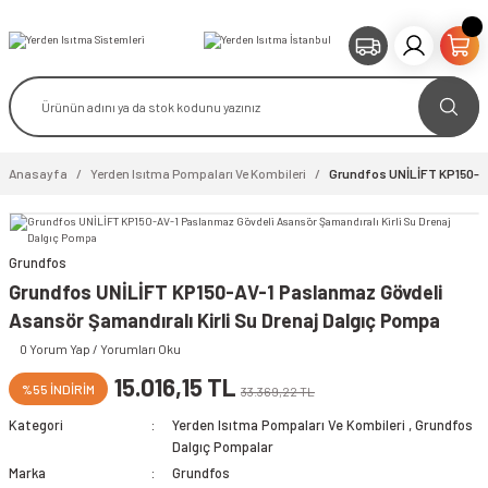
Anasayfa
Yerden Isıtma Pompaları Ve Kombileri
Grundfos UNİLİFT KP150-AV
Grundfos
video izle
Grundfos UNİLİFT KP150-AV-1 Paslanmaz Gövdeli
Asansör Şamandıralı Kirli Su Drenaj Dalgıç Pompa
0 Yorum Yap / Yorumları Oku
15.016,15 TL
%55 İNDİRİM
33.369,22 TL
Kategori
Yerden Isıtma Pompaları Ve Kombileri
,
Grundfos
Dalgıç Pompalar
Marka
Grundfos