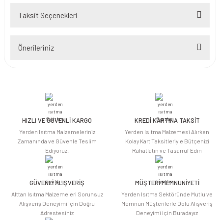
Taksit Seçenekleri
Bu ürüne ilk yorumu siz yapın!
Önerileriniz
Yorum Yaz
Bu ürünün fiyat bilgisi, resim, ürün açıklamalarında ve diğer konularda
yetersiz gördüğünüz noktaları öneri formunu kullanarak tarafımıza
iletebilirsiniz.
Görüş ve önerileriniz için teşekkür ederiz.
HIZLI VE GÜVENLİ KARGO
KREDİ KARTINA TAKSİT
Ürün resmi kalitesiz, bozuk veya görüntülenemiyor.
Yerden Isıtma Malzemeleriniz
Yerden Isıtma Malzemesi Alırken
Ürün açıklamasında eksik bilgiler bulunuyor.
Zamanında ve Güvenle Teslim
Kolay Kart Taksitleriyle Bütçenizi
Ediyoruz.
Rahatlatın ve Tasarruf Edin
Ürün bilgilerinde hatalar bulunuyor.
Ürün fiyatı diğer sitelerden daha pahalı.
Bu ürüne benzer farklı alternatifler olmalı.
GÜVENLİ ALIŞVERİŞ
MÜŞTERİ MEMNUNİYETİ
Alttan Isıtma Malzemeleri Sorunsuz
Yerden Isıtma Sektöründe Mutlu ve
Alışveriş Deneyimi için Doğru
Memnun Müşterilerle Dolu Alışveriş
Adrestesiniz
Deneyimi için Buradayız