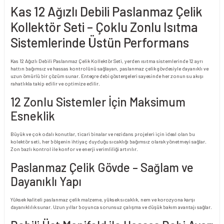
Kas 12 Ağızlı Debili Paslanmaz Çelik
Kollektör Seti – Çoklu Zonlu Isıtma
Sistemlerinde Üstün Performans
Kas 12 Ağızlı Debili Paslanmaz Çelik Kollektör Seti, yerden ısıtma sistemlerinde 12 ayrı
hattın bağımsız ve hassas kontrolünü sağlayan, paslanmaz çelik gövdesiyle dayanıklı ve
uzun ömürlü bir çözüm sunar. Entegre debi göstergeleri sayesinde her zonun su akışı
rahatlıkla takip edilir ve optimize edilir.
12 Zonlu Sistemler İçin Maksimum
Esneklik
Büyük ve çok odalı konutlar, ticari binalar ve rezidans projeleri için ideal olan bu
kolektör seti, her bölgenin ihtiyaç duyduğu sıcaklığı bağımsız olarak yönetmeyi sağlar.
Zon bazlı kontrol ile konfor ve enerji verimliliği artırılır.
Paslanmaz Çelik Gövde – Sağlam ve
Dayanıklı Yapı
Yüksek kaliteli paslanmaz çelik malzeme, yüksek sıcaklık, nem ve korozyona karşı
dayanıklılık sunar. Uzun yıllar boyunca sorunsuz çalışma ve düşük bakım avantajı sağlar.