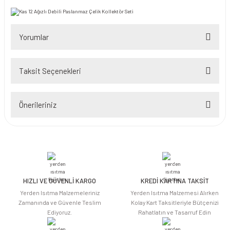
Yorumlar
Taksit Seçenekleri
Bu ürüne ilk yorumu siz yapın!
Önerileriniz
Yorum Yaz
Bu ürünün fiyat bilgisi, resim, ürün açıklamalarında ve diğer konularda
yetersiz gördüğünüz noktaları öneri formunu kullanarak tarafımıza
iletebilirsiniz.
Görüş ve önerileriniz için teşekkür ederiz.
HIZLI VE GÜVENLİ KARGO
KREDİ KARTINA TAKSİT
Ürün resmi kalitesiz, bozuk veya görüntülenemiyor.
Yerden Isıtma Malzemeleriniz
Yerden Isıtma Malzemesi Alırken
Ürün açıklamasında eksik bilgiler bulunuyor.
Zamanında ve Güvenle Teslim
Kolay Kart Taksitleriyle Bütçenizi
Ediyoruz.
Rahatlatın ve Tasarruf Edin
Ürün bilgilerinde hatalar bulunuyor.