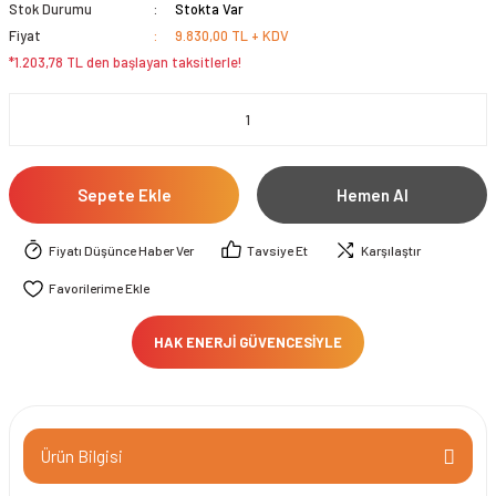
Stok Durumu
Stokta Var
Fiyat
9.830,00 TL + KDV
*1.203,78 TL den başlayan taksitlerle!
Sepete Ekle
Hemen Al
Fiyatı Düşünce Haber Ver
Tavsiye Et
Karşılaştır
HAK ENERJİ GÜVENCESİYLE
Ürün Bilgisi