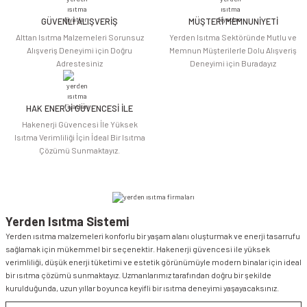
Ürün fiyatı diğer sitelerden daha pahalı.
Bu ürüne benzer farklı alternatifler olmalı.
GÜVENLİ ALIŞVERİŞ
MÜŞTERİ MEMNUNİYETİ
Alttan Isıtma Malzemeleri Sorunsuz
Yerden Isıtma Sektöründe Mutlu ve
Alışveriş Deneyimi için Doğru
Memnun Müşterilerle Dolu Alışveriş
Adrestesiniz
Deneyimi için Buradayız
HAK ENERJİ GÜVENCESİ İLE
Gönder
Hakenerji Güvencesi İle Yüksek
Isıtma Verimliliği İçin İdeal Bir Isıtma
Çözümü Sunmaktayız.
Yerden Isıtma Sistemi
Yerden ısıtma malzemeleri konforlu bir yaşam alanı oluşturmak ve enerji tasarrufu
sağlamak için mükemmel bir seçenektir. Hakenerji güvencesi ile yüksek
verimliliği, düşük enerji tüketimi ve estetik görünümüyle modern binalar için ideal
bir ısıtma çözümü sunmaktayız. Uzmanlarımız tarafından doğru bir şekilde
kurulduğunda, uzun yıllar boyunca keyifli bir ısıtma deneyimi yaşayacaksınız.