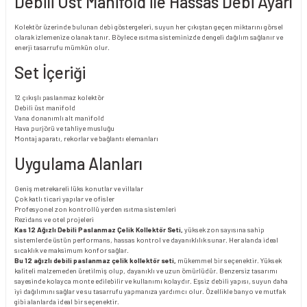
Debili Üst Manifold ile Hassas Debi Ayarı
Kolektör üzerinde bulunan debi göstergeleri, suyun her çıkıştan geçen miktarını görsel
olarak izlemenize olanak tanır. Böylece ısıtma sisteminizde dengeli dağılım sağlanır ve
enerji tasarrufu mümkün olur.
Set İçeriği
12 çıkışlı paslanmaz kolektör
Debili üst manifold
Vana donanımlı alt manifold
Hava purjörü ve tahliye musluğu
Montaj aparatı, rekorlar ve bağlantı elemanları
Uygulama Alanları
Geniş metrekareli lüks konutlar ve villalar
Çok katlı ticari yapılar ve ofisler
Profesyonel zon kontrollü yerden ısıtma sistemleri
Rezidans ve otel projeleri
Kas 12 Ağızlı Debili Paslanmaz Çelik Kollektör Seti,
yüksek zon sayısına sahip
sistemlerde üstün performans, hassas kontrol ve dayanıklılık sunar. Her alanda ideal
sıcaklık ve maksimum konfor sağlar.
Bu 12 ağızlı debili paslanmaz çelik kollektör seti,
mükemmel bir seçenektir. Yüksek
kaliteli malzemeden üretilmiş olup, dayanıklı ve uzun ömürlüdür. Benzersiz tasarımı
sayesinde kolayca monte edilebilir ve kullanımı kolaydır. Eşsiz debili yapısı, suyun daha
iyi dağılımını sağlar ve su tasarrufu yapmanıza yardımcı olur. Özellikle banyo ve mutfak
gibi alanlarda ideal bir seçenektir.