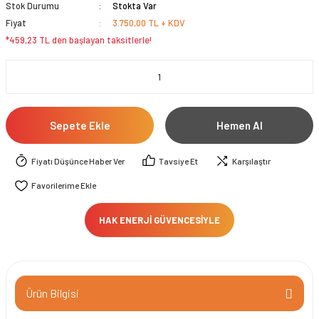
Stok Durumu
Stokta Var
Fiyat
3.750,00 TL + KDV
*459,23 TL den başlayan taksitlerle!
Sepete Ekle
Hemen Al
Fiyatı Düşünce Haber Ver
Tavsiye Et
Karşılaştır
HAK ENERJİ GÜVENCESİYLE
Ürün Bilgisi