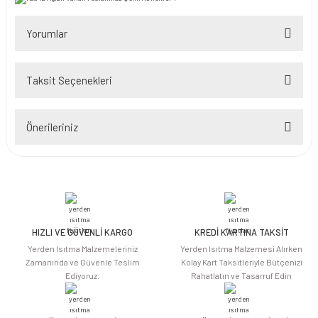
Yorumlar
Taksit Seçenekleri
Bu ürüne ilk yorumu siz yapın!
Önerileriniz
Yorum Yaz
Bu ürünün fiyat bilgisi, resim, ürün açıklamalarında ve diğer konularda
yetersiz gördüğünüz noktaları öneri formunu kullanarak tarafımıza
iletebilirsiniz.
Görüş ve önerileriniz için teşekkür ederiz.
HIZLI VE GÜVENLİ KARGO
KREDİ KARTINA TAKSİT
Ürün resmi kalitesiz, bozuk veya görüntülenemiyor.
Yerden Isıtma Malzemeleriniz
Yerden Isıtma Malzemesi Alırken
Ürün açıklamasında eksik bilgiler bulunuyor.
Zamanında ve Güvenle Teslim
Kolay Kart Taksitleriyle Bütçenizi
Ediyoruz.
Rahatlatın ve Tasarruf Edin
Ürün bilgilerinde hatalar bulunuyor.
Ürün fiyatı diğer sitelerden daha pahalı.