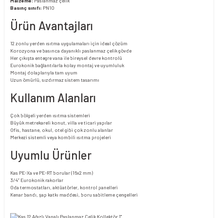
Malzeme:
Paslanmaz çelik
Basınç sınıfı:
PN10
Ürün Avantajları
12 zonlu yerden ısıtma uygulamaları için ideal çözüm
Korozyona ve basınca dayanıklı paslanmaz çelik gövde
Her çıkışta entegre vana ile bireysel devre kontrolü
Eurokonik bağlantılarla kolay montaj ve uyumluluk
Montaj dolaplarıyla tam uyum
Uzun ömürlü, sızdırmaz sistem tasarımı
Kullanım Alanları
Çok bölgeli yerden ısıtma sistemleri
Büyük metrekareli konut, villa ve ticari yapılar
Ofis, hastane, okul, otel gibi çok zonlu alanlar
Merkezi sistemli veya kombili ısıtma projeleri
Uyumlu Ürünler
Kas PE-Xa ve PE-RT borular (16x2 mm)
3/4” Eurokonik rakorlar
Oda termostatları, aktüatörler, kontrol panelleri
Kenar bandı, şap katkı maddesi, boru sabitleme çengelleri