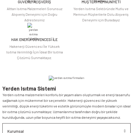
Bu ürüne benzer farklı alternatifler olmalı.
GÜVENLİ ALIŞVERİŞ
MÜŞTERİ MEMNUNİYETİ
Alttan Isıtma Malzemeleri Sorunsuz
Yerden Isıtma Sektöründe Mutlu ve
Alışveriş Deneyimi için Doğru
Memnun Müşterilerle Dolu Alışveriş
Adrestesiniz
Deneyimi için Buradayız
HAK ENERJİ GÜVENCESİ İLE
Gönder
Hakenerji Güvencesi İle Yüksek
Isıtma Verimliliği İçin İdeal Bir Isıtma
Çözümü Sunmaktayız.
Yerden Isıtma Sistemi
Yerden ısıtma malzemeleri konforlu bir yaşam alanı oluşturmak ve enerji tasarrufu
sağlamak için mükemmel bir seçenektir. Hakenerji güvencesi ile yüksek
verimliliği, düşük enerji tüketimi ve estetik görünümüyle modern binalar için ideal
bir ısıtma çözümü sunmaktayız. Uzmanlarımız tarafından doğru bir şekilde
kurulduğunda, uzun yıllar boyunca keyifli bir ısıtma deneyimi yaşayacaksınız.
Kurumsal