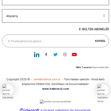
Alışveriş
E-BÜLTEN ABONELİĞİ
KAYDOL
Web Tasarım
Kentmedia Seo
Copyright 2025 © -
yerdenisitma.com.tr
- Tüm hakları saklıdır - Kredi kartı
bilgileriniz 256bit SSL Sertifikası ile Korunmaktadır.
www.hakenerji.com
ideasoft
ile
e-