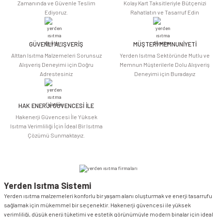
Ürün açıklamasında eksik bilgiler bulunuyor.
Zamanında ve Güvenle Teslim
Kolay Kart Taksitleriyle Bütçenizi
Ediyoruz.
Rahatlatın ve Tasarruf Edin
Ürün bilgilerinde hatalar bulunuyor.
Ürün fiyatı diğer sitelerden daha pahalı.
Bu ürüne benzer farklı alternatifler olmalı.
GÜVENLİ ALIŞVERİŞ
MÜŞTERİ MEMNUNİYETİ
Alttan Isıtma Malzemeleri Sorunsuz
Yerden Isıtma Sektöründe Mutlu ve
Alışveriş Deneyimi için Doğru
Memnun Müşterilerle Dolu Alışveriş
Adrestesiniz
Deneyimi için Buradayız
HAK ENERJİ GÜVENCESİ İLE
Gönder
Hakenerji Güvencesi İle Yüksek
Isıtma Verimliliği İçin İdeal Bir Isıtma
Çözümü Sunmaktayız.
Yerden Isıtma Sistemi
Yerden ısıtma malzemeleri konforlu bir yaşam alanı oluşturmak ve enerji tasarrufu
sağlamak için mükemmel bir seçenektir. Hakenerji güvencesi ile yüksek
verimliliği, düşük enerji tüketimi ve estetik görünümüyle modern binalar için ideal