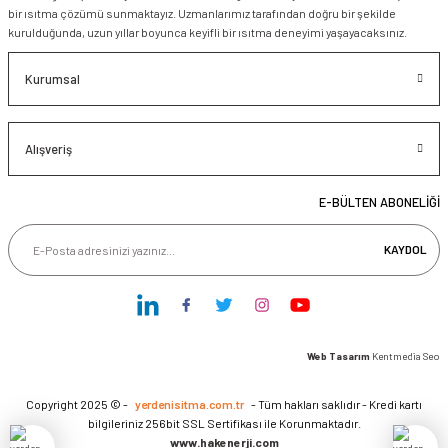
bir ısıtma çözümü sunmaktayız. Uzmanlarımız tarafından doğru bir şekilde
kurulduğunda, uzun yıllar boyunca keyifli bir ısıtma deneyimi yaşayacaksınız.
Kurumsal
Alışveriş
E-BÜLTEN ABONELİĞİ
KAYDOL
Web Tasarım
Kentmedia Seo
Copyright 2025 © -
yerdenisitma.com.tr
- Tüm hakları saklıdır - Kredi kartı
bilgileriniz 256bit SSL Sertifikası ile Korunmaktadır.
www.hakenerji.com