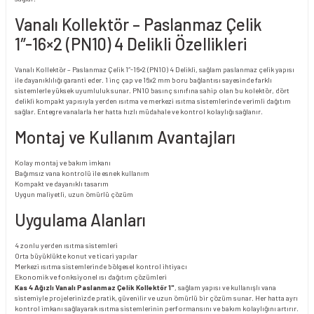
Vanalı Kollektör – Paslanmaz Çelik
1″-16×2 (PN10) 4 Delikli Özellikleri
Vanalı Kollektör – Paslanmaz Çelik 1″-16×2 (PN10) 4 Delikli, sağlam paslanmaz çelik yapısı
ile dayanıklılığı garanti eder. 1 inç çap ve 16x2 mm boru bağlantısı sayesinde farklı
sistemlerle yüksek uyumluluk sunar. PN10 basınç sınıfına sahip olan bu kolektör, dört
delikli kompakt yapısıyla yerden ısıtma ve merkezi ısıtma sistemlerinde verimli dağıtım
sağlar. Entegre vanalarla her hatta hızlı müdahale ve kontrol kolaylığı sağlanır.
Montaj ve Kullanım Avantajları
Kolay montaj ve bakım imkanı
Bağımsız vana kontrolü ile esnek kullanım
Kompakt ve dayanıklı tasarım
Uygun maliyetli, uzun ömürlü çözüm
Uygulama Alanları
4 zonlu yerden ısıtma sistemleri
Orta büyüklükte konut ve ticari yapılar
Merkezi ısıtma sistemlerinde bölgesel kontrol ihtiyacı
Ekonomik ve fonksiyonel ısı dağıtım çözümleri
Kas 4 Ağızlı Vanalı Paslanmaz Çelik Kollektör 1"
, sağlam yapısı ve kullanışlı vana
sistemiyle projelerinizde pratik, güvenilir ve uzun ömürlü bir çözüm sunar. Her hatta ayrı
kontrol imkanı sağlayarak ısıtma sistemlerinin performansını ve bakım kolaylığını artırır.