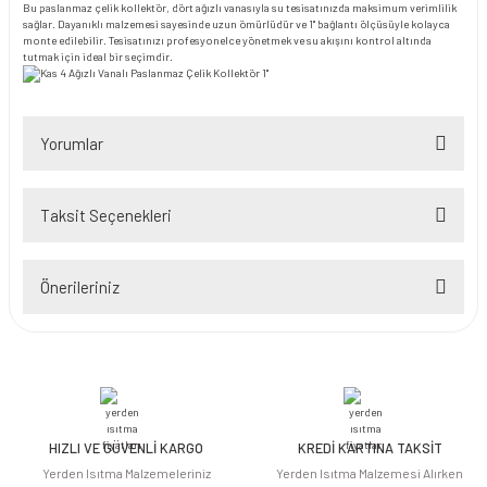
Bu paslanmaz çelik kollektör, dört ağızlı vanasıyla su tesisatınızda maksimum verimlilik
sağlar. Dayanıklı malzemesi sayesinde uzun ömürlüdür ve 1'' bağlantı ölçüsüyle kolayca
monte edilebilir. Tesisatınızı profesyonelce yönetmek ve su akışını kontrol altında
tutmak için ideal bir seçimdir.
Yorumlar
Taksit Seçenekleri
Bu ürüne ilk yorumu siz yapın!
Önerileriniz
Yorum Yaz
Bu ürünün fiyat bilgisi, resim, ürün açıklamalarında ve diğer konularda
yetersiz gördüğünüz noktaları öneri formunu kullanarak tarafımıza
iletebilirsiniz.
Görüş ve önerileriniz için teşekkür ederiz.
HIZLI VE GÜVENLİ KARGO
KREDİ KARTINA TAKSİT
Ürün resmi kalitesiz, bozuk veya görüntülenemiyor.
Yerden Isıtma Malzemeleriniz
Yerden Isıtma Malzemesi Alırken