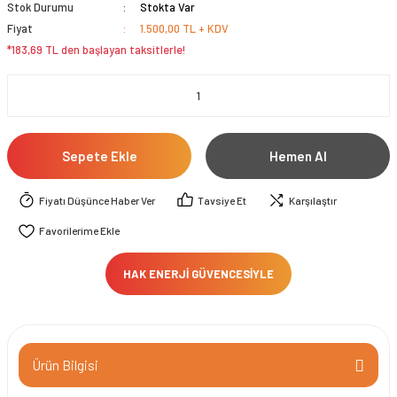
Stok Durumu
Stokta Var
Fiyat
1.500,00 TL + KDV
*183,69 TL den başlayan taksitlerle!
Sepete Ekle
Hemen Al
Fiyatı Düşünce Haber Ver
Tavsiye Et
Karşılaştır
HAK ENERJİ GÜVENCESİYLE
Ürün Bilgisi