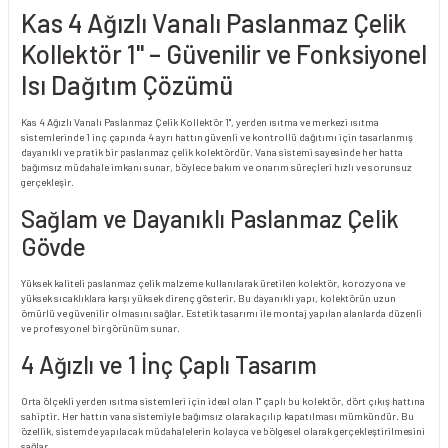
Kas 4 Ağızlı Vanalı Paslanmaz Çelik
Kollektör 1" – Güvenilir ve Fonksiyonel
Isı Dağıtım Çözümü
Kas 4 Ağızlı Vanalı Paslanmaz Çelik Kollektör 1", yerden ısıtma ve merkezi ısıtma
sistemlerinde 1 inç çapında 4 ayrı hattın güvenli ve kontrollü dağıtımı için tasarlanmış
dayanıklı ve pratik bir paslanmaz çelik kolektördür. Vana sistemi sayesinde her hatta
bağımsız müdahale imkanı sunar, böylece bakım ve onarım süreçleri hızlı ve sorunsuz
gerçekleşir.
Sağlam ve Dayanıklı Paslanmaz Çelik
Gövde
Yüksek kaliteli paslanmaz çelik malzeme kullanılarak üretilen kolektör, korozyona ve
yüksek sıcaklıklara karşı yüksek direnç gösterir. Bu dayanıklı yapı, kolektörün uzun
ömürlü ve güvenilir olmasını sağlar. Estetik tasarımı ile montaj yapılan alanlarda düzenli
ve profesyonel bir görünüm sunar.
4 Ağızlı ve 1 İnç Çaplı Tasarım
Orta ölçekli yerden ısıtma sistemleri için ideal olan 1" çaplı bu kolektör, dört çıkış hattına
sahiptir. Her hattın vana sistemiyle bağımsız olarak açılıp kapatılması mümkündür. Bu
özellik, sistemde yapılacak müdahalelerin kolayca ve bölgesel olarak gerçekleştirilmesini
sağlar.