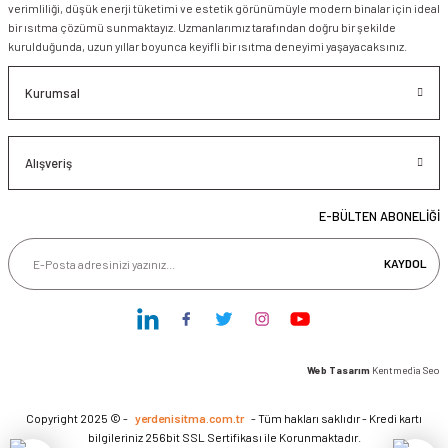
verimliliği, düşük enerji tüketimi ve estetik görünümüyle modern binalar için ideal
bir ısıtma çözümü sunmaktayız. Uzmanlarımız tarafından doğru bir şekilde
kurulduğunda, uzun yıllar boyunca keyifli bir ısıtma deneyimi yaşayacaksınız.
Kurumsal
Alışveriş
E-BÜLTEN ABONELİĞİ
KAYDOL
Web Tasarım
Kentmedia Seo
Copyright 2025 © -
yerdenisitma.com.tr
- Tüm hakları saklıdır - Kredi kartı
bilgileriniz 256bit SSL Sertifikası ile Korunmaktadır.