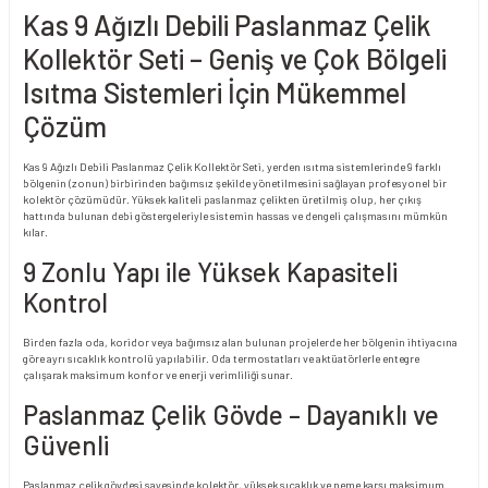
Kas 9 Ağızlı Debili Paslanmaz Çelik
Kollektör Seti – Geniş ve Çok Bölgeli
Isıtma Sistemleri İçin Mükemmel
Çözüm
Kas 9 Ağızlı Debili Paslanmaz Çelik Kollektör Seti, yerden ısıtma sistemlerinde 9 farklı
bölgenin (zonun) birbirinden bağımsız şekilde yönetilmesini sağlayan profesyonel bir
kolektör çözümüdür. Yüksek kaliteli paslanmaz çelikten üretilmiş olup, her çıkış
hattında bulunan debi göstergeleriyle sistemin hassas ve dengeli çalışmasını mümkün
kılar.
9 Zonlu Yapı ile Yüksek Kapasiteli
Kontrol
Birden fazla oda, koridor veya bağımsız alan bulunan projelerde her bölgenin ihtiyacına
göre ayrı sıcaklık kontrolü yapılabilir. Oda termostatları ve aktüatörlerle entegre
çalışarak maksimum konfor ve enerji verimliliği sunar.
Paslanmaz Çelik Gövde – Dayanıklı ve
Güvenli
Paslanmaz çelik gövdesi sayesinde kolektör, yüksek sıcaklık ve neme karşı maksimum