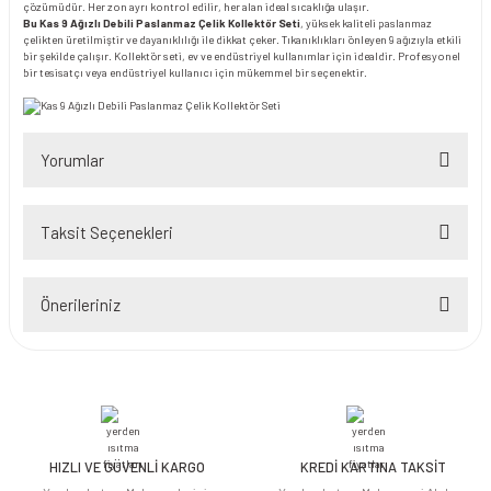
çözümüdür. Her zon ayrı kontrol edilir, her alan ideal sıcaklığa ulaşır.
Bu Kas 9 Ağızlı Debili Paslanmaz Çelik Kollektör Seti
, yüksek kaliteli paslanmaz
çelikten üretilmiştir ve dayanıklılığı ile dikkat çeker. Tıkanıklıkları önleyen 9 ağızıyla etkili
bir şekilde çalışır. Kollektör seti, ev ve endüstriyel kullanımlar için idealdir. Profesyonel
bir tesisatçı veya endüstriyel kullanıcı için mükemmel bir seçenektir.
Yorumlar
Taksit Seçenekleri
Bu ürüne ilk yorumu siz yapın!
Önerileriniz
Yorum Yaz
Bu ürünün fiyat bilgisi, resim, ürün açıklamalarında ve diğer konularda
yetersiz gördüğünüz noktaları öneri formunu kullanarak tarafımıza
iletebilirsiniz.
Görüş ve önerileriniz için teşekkür ederiz.
HIZLI VE GÜVENLİ KARGO
KREDİ KARTINA TAKSİT
Ürün resmi kalitesiz, bozuk veya görüntülenemiyor.