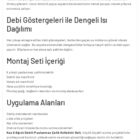
direnç gösterir. Uzun ömürlü yapısı sayesinde sisteminizin temel parçası olarak yıllarca
sorunsuz çalışır.
Debi Göstergeleri ile Dengeli Isı
Dağılımı
Her çıkışa entegre edilen debi göstergeleri, hatlardan geçen su miktarını görsel olarak
izlemenizi sağlar. Bu sayede sistemdeki dengesizlikler kolayca tespit edilir ve debi ayarı
yapılır. Böylece ısı her alana eşit şekilde dağılır.
Montaj Seti İçeriği
9 çıkışlı paslanmaz çelik kolektör
Debili üst manifold
Vanalı alt manifold
Hava purjörü ve tahliye musluğu
Montaj ayağı, bağlantı rekorları ve montaj aksesuarları
Uygulama Alanları
Geniş metrekareli rezidanslar
Lüks villa projeleri
Kat ofis sistemleri
Otel ve ticari binalarda zonlu ısıtma sistemleri
Kas 9 Ağızlı Debili Paslanmaz Çelik Kollektör Seti,
büyük ölçekli ısıtma projelerinde
profesyonel kontrol, yüksek verim ve sistem güvenliği sağlayan üstün bir kolektör