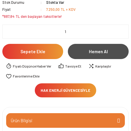
Stok Durumu
Stokta Var
Fiyat
7.250,00 TL + KDV
*887,84 TL den başlayan taksitlerle!
Sepete Ekle
Hemen Al
Fiyatı Düşünce Haber Ver
Tavsiye Et
Karşılaştır
HAK ENERJİ GÜVENCESİYLE
Ürün Bilgisi