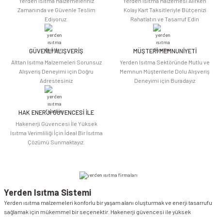
Yerden Isıtma Malzemeleriniz
Yerden Isıtma Malzemesi Alırken
Ürün açıklamasında eksik bilgiler bulunuyor.
Zamanında ve Güvenle Teslim
Kolay Kart Taksitleriyle Bütçenizi
Ediyoruz.
Rahatlatın ve Tasarruf Edin
Ürün bilgilerinde hatalar bulunuyor.
Ürün fiyatı diğer sitelerden daha pahalı.
Bu ürüne benzer farklı alternatifler olmalı.
GÜVENLİ ALIŞVERİŞ
MÜŞTERİ MEMNUNİYETİ
Alttan Isıtma Malzemeleri Sorunsuz
Yerden Isıtma Sektöründe Mutlu ve
Alışveriş Deneyimi için Doğru
Memnun Müşterilerle Dolu Alışveriş
Adrestesiniz
Deneyimi için Buradayız
HAK ENERJİ GÜVENCESİ İLE
Gönder
Hakenerji Güvencesi İle Yüksek
Isıtma Verimliliği İçin İdeal Bir Isıtma
Çözümü Sunmaktayız.
Yerden Isıtma Sistemi
Yerden ısıtma malzemeleri konforlu bir yaşam alanı oluşturmak ve enerji tasarrufu
sağlamak için mükemmel bir seçenektir. Hakenerji güvencesi ile yüksek