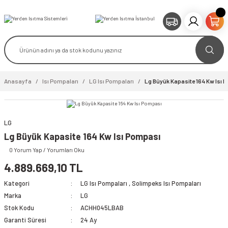
Anasayfa
Isı Pompaları
LG Isı Pompaları
Lg Büyük Kapasite 164 Kw Isı
LG
video izle
Lg Büyük Kapasite 164 Kw Isı Pompası
0 Yorum Yap / Yorumları Oku
4.889.669,10 TL
Kategori
LG Isı Pompaları
,
Solimpeks Isı Pompaları
Marka
LG
Stok Kodu
ACHH045LBAB
Garanti Süresi
24 Ay