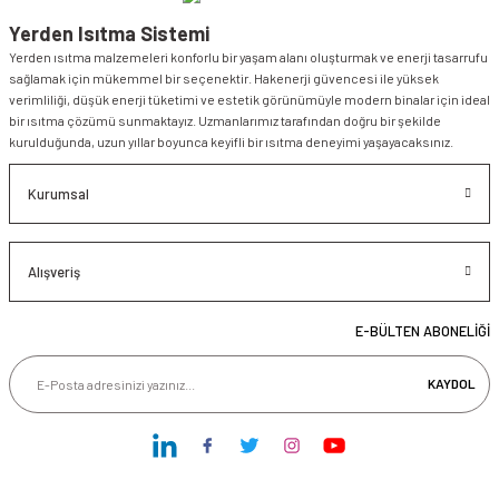
Yerden Isıtma Sistemi
Yerden ısıtma malzemeleri konforlu bir yaşam alanı oluşturmak ve enerji tasarrufu
sağlamak için mükemmel bir seçenektir. Hakenerji güvencesi ile yüksek
verimliliği, düşük enerji tüketimi ve estetik görünümüyle modern binalar için ideal
bir ısıtma çözümü sunmaktayız. Uzmanlarımız tarafından doğru bir şekilde
kurulduğunda, uzun yıllar boyunca keyifli bir ısıtma deneyimi yaşayacaksınız.
Kurumsal
Alışveriş
E-BÜLTEN ABONELİĞİ
KAYDOL