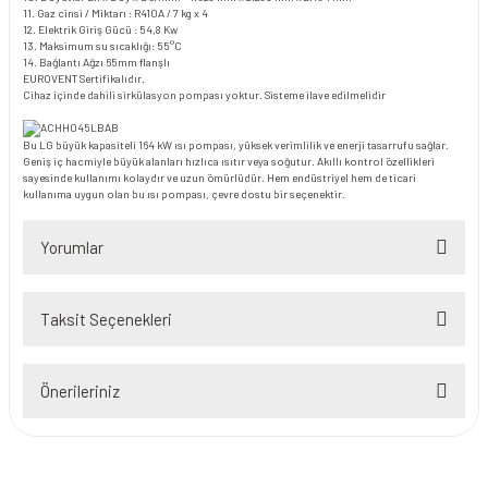
11. Gaz cinsi / Miktarı : R410A / 7 kg x 4
12. Elektrik Giriş Gücü : 54,8 Kw
13. Maksimum su sıcaklığı: 55°C
14. Bağlantı Ağzı 65mm flanşlı
EUROVENT Sertifikalıdır.
Cihaz içinde dahili sirkülasyon pompası yoktur. Sisteme ilave edilmelidir
Bu LG büyük kapasiteli 164 kW ısı pompası, yüksek verimlilik ve enerji tasarrufu sağlar.
Geniş iç hacmiyle büyük alanları hızlıca ısıtır veya soğutur. Akıllı kontrol özellikleri
sayesinde kullanımı kolaydır ve uzun ömürlüdür. Hem endüstriyel hem de ticari
kullanıma uygun olan bu ısı pompası, çevre dostu bir seçenektir.
Yorumlar
Taksit Seçenekleri
Bu ürüne ilk yorumu siz yapın!
Önerileriniz
Yorum Yaz
Bu ürünün fiyat bilgisi, resim, ürün açıklamalarında ve diğer konularda
yetersiz gördüğünüz noktaları öneri formunu kullanarak tarafımıza