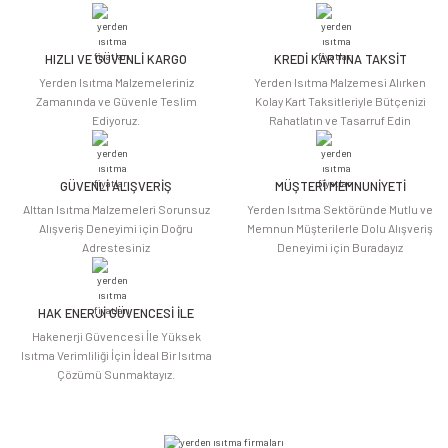
iletebilirsiniz.
Görüş ve önerileriniz için teşekkür ederiz.
HIZLI VE GÜVENLİ KARGO
KREDİ KARTINA TAKSİT
Ürün resmi kalitesiz, bozuk veya görüntülenemiyor.
Yerden Isıtma Malzemeleriniz
Yerden Isıtma Malzemesi Alırken
Ürün açıklamasında eksik bilgiler bulunuyor.
Zamanında ve Güvenle Teslim
Kolay Kart Taksitleriyle Bütçenizi
Ediyoruz.
Rahatlatın ve Tasarruf Edin
Ürün bilgilerinde hatalar bulunuyor.
Ürün fiyatı diğer sitelerden daha pahalı.
Bu ürüne benzer farklı alternatifler olmalı.
GÜVENLİ ALIŞVERİŞ
MÜŞTERİ MEMNUNİYETİ
Alttan Isıtma Malzemeleri Sorunsuz
Yerden Isıtma Sektöründe Mutlu ve
Alışveriş Deneyimi için Doğru
Memnun Müşterilerle Dolu Alışveriş
Adrestesiniz
Deneyimi için Buradayız
HAK ENERJİ GÜVENCESİ İLE
Gönder
Hakenerji Güvencesi İle Yüksek
Isıtma Verimliliği İçin İdeal Bir Isıtma
Çözümü Sunmaktayız.