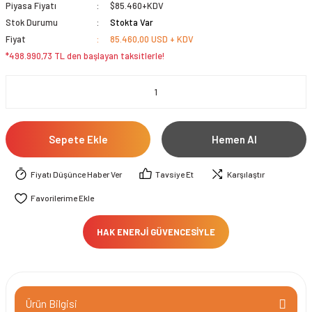
Piyasa Fiyatı
$85.460+KDV
Stok Durumu
Stokta Var
Fiyat
85.460,00 USD + KDV
*498.990,73 TL den başlayan taksitlerle!
Sepete Ekle
Hemen Al
Fiyatı Düşünce Haber Ver
Tavsiye Et
Karşılaştır
HAK ENERJİ GÜVENCESİYLE
Ürün Bilgisi