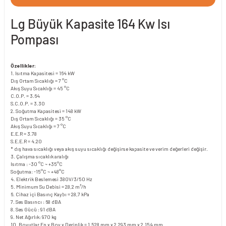
Lg Büyük Kapasite 164 Kw Isı
Pompası
Özellikler:
1. Isıtma Kapasitesi = 164 kW
Dış Ortam Sıcaklığı = 7 °C
Akış Suyu Sıcaklığı = 45 °C
C.O.P. = 3.64
S.C.O.P. = 3.30
2. Soğutma Kapasitesi = 148 kW
Dış Ortam Sıcaklığı = 35 °C
Akış Suyu Sıcaklığı = 7 °C
E.E.R = 3.78
S.E.E.R = 4.20
* dış hava sıcaklığı veya akış suyu sıcaklığı değişirse kapasite ve verim değerleri değişir.
3. Çalışma sıcaklık aralığı
Isıtma : -30 °C ~ +35°C
Soğutma: -15°C ~ +48°C
4. Elektrik Beslemesi 380V/3/50 Hz
5. Minimum Su Debisi = 28,2 m³/h
6. Cihaz içi Basınç Kaybı = 28,7 kPa
7. Ses Basıncı : 68 dBA
8. Ses Gücü : 91 dBA
9. Net Ağırlık: 970 kg
10. Boyutlar En x Boy x Derinlik = 1.528 mm x 2.293 mm x 2.154 mm