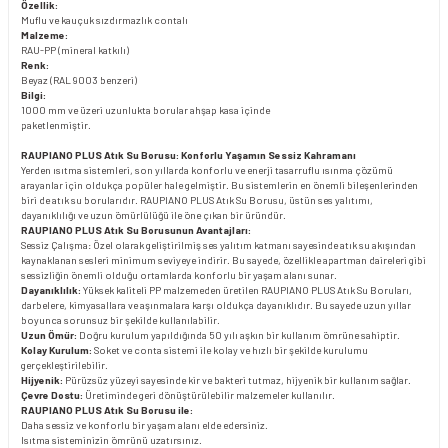
Özellik:
Muflu ve kauçuk sızdırmazlık contalı
Malzeme:
RAU-PP (mineral katkılı)
Renk:
Beyaz (RAL 9003 benzeri)
Bilgi:
1000 mm ve üzeri uzunlukta borular ahşap kasa içinde
paketlenmiştir.
RAUPIANO PLUS Atık Su Borusu: Konforlu Yaşamın Sessiz Kahramanı
Yerden ısıtma sistemleri, son yıllarda konforlu ve enerji tasarruflu ısınma çözümü
arayanlar için oldukça popüler hale gelmiştir. Bu sistemlerin en önemli bileşenlerinden
biri de atık su borularıdır. RAUPIANO PLUS Atık Su Borusu, üstün ses yalıtımı,
dayanıklılığı ve uzun ömürlülüğü ile öne çıkan bir üründür.
RAUPIANO PLUS Atık Su Borusunun Avantajları:
Sessiz Çalışma: Özel olarak geliştirilmiş ses yalıtım katmanı sayesinde atık su akışından
kaynaklanan sesleri minimum seviyeye indirir. Bu sayede, özellikle apartman daireleri gibi
sessizliğin önemli olduğu ortamlarda konforlu bir yaşam alanı sunar.
Dayanıklılık:
Yüksek kaliteli PP malzemeden üretilen RAUPIANO PLUS Atık Su Boruları,
darbelere, kimyasallara ve aşınmalara karşı oldukça dayanıklıdır. Bu sayede uzun yıllar
boyunca sorunsuz bir şekilde kullanılabilir.
Uzun Ömür:
Doğru kurulum yapıldığında 50 yılı aşkın bir kullanım ömrüne sahiptir.
Kolay Kurulum:
Soket ve conta sistemi ile kolay ve hızlı bir şekilde kurulumu
gerçekleştirilebilir.
Hijyenik:
Pürüzsüz yüzeyi sayesinde kir ve bakteri tutmaz, hijyenik bir kullanım sağlar.
Çevre Dostu:
Üretiminde geri dönüştürülebilir malzemeler kullanılır.
RAUPIANO PLUS Atık Su Borusu ile:
Daha sessiz ve konforlu bir yaşam alanı elde edersiniz.
Isıtma sisteminizin ömrünü uzatırsınız.