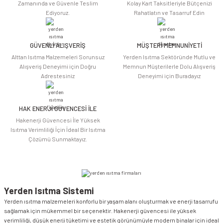
Ürün açıklamasında eksik bilgiler bulunuyor.
Zamanında ve Güvenle Teslim
Kolay Kart Taksitleriyle Bütçenizi
Ediyoruz.
Rahatlatın ve Tasarruf Edin
Ürün bilgilerinde hatalar bulunuyor.
Ürün fiyatı diğer sitelerden daha pahalı.
Bu ürüne benzer farklı alternatifler olmalı.
GÜVENLİ ALIŞVERİŞ
MÜŞTERİ MEMNUNİYETİ
Alttan Isıtma Malzemeleri Sorunsuz
Yerden Isıtma Sektöründe Mutlu ve
Alışveriş Deneyimi için Doğru
Memnun Müşterilerle Dolu Alışveriş
Adrestesiniz
Deneyimi için Buradayız
HAK ENERJİ GÜVENCESİ İLE
Gönder
Hakenerji Güvencesi İle Yüksek
Isıtma Verimliliği İçin İdeal Bir Isıtma
Çözümü Sunmaktayız.
Yerden Isıtma Sistemi
Yerden ısıtma malzemeleri konforlu bir yaşam alanı oluşturmak ve enerji tasarrufu
sağlamak için mükemmel bir seçenektir. Hakenerji güvencesi ile yüksek
verimliliği, düşük enerji tüketimi ve estetik görünümüyle modern binalar için ideal