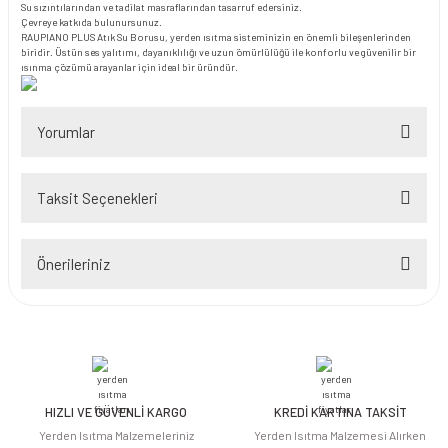
Su sızıntılarından ve tadilat masraflarından tasarruf edersiniz.
Çevreye katkıda bulunursunuz.
RAUPIANO PLUS Atık Su Borusu, yerden ısıtma sisteminizin en önemli bileşenlerinden
biridir. Üstün ses yalıtımı, dayanıklılığı ve uzun ömürlülüğü ile konforlu ve güvenilir bir
ısınma çözümü arayanlar için ideal bir üründür.
Yorumlar
Taksit Seçenekleri
Bu ürüne ilk yorumu siz yapın!
Önerileriniz
Yorum Yaz
Bu ürünün fiyat bilgisi, resim, ürün açıklamalarında ve diğer konularda
yetersiz gördüğünüz noktaları öneri formunu kullanarak tarafımıza
iletebilirsiniz.
Görüş ve önerileriniz için teşekkür ederiz.
HIZLI VE GÜVENLİ KARGO
KREDİ KARTINA TAKSİT
Ürün resmi kalitesiz, bozuk veya görüntülenemiyor.
Yerden Isıtma Malzemeleriniz
Yerden Isıtma Malzemesi Alırken