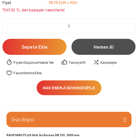
Fiyat
36,75 EUR + KDV
*247,32 TL den başlayan taksitlerle!
Sepete Ekle
Hemen Al
Fiyatı Düşünce Haber Ver
Tavsiye Et
Karşılaştır
HAK ENERJİ GÜVENCESİYLE
Ürün Bilgisi
RAUPIANO PLUS Atık Su Borusu
DN 125, 1000 mm