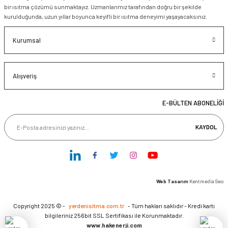
bir ısıtma çözümü sunmaktayız. Uzmanlarımız tarafından doğru bir şekilde
kurulduğunda, uzun yıllar boyunca keyifli bir ısıtma deneyimi yaşayacaksınız.
Kurumsal
Alışveriş
E-BÜLTEN ABONELİĞİ
KAYDOL
Web Tasarım
Kentmedia Seo
Copyright 2025 © -
yerdenisitma.com.tr
- Tüm hakları saklıdır - Kredi kartı
bilgileriniz 256bit SSL Sertifikası ile Korunmaktadır.
www.hakenerji.com