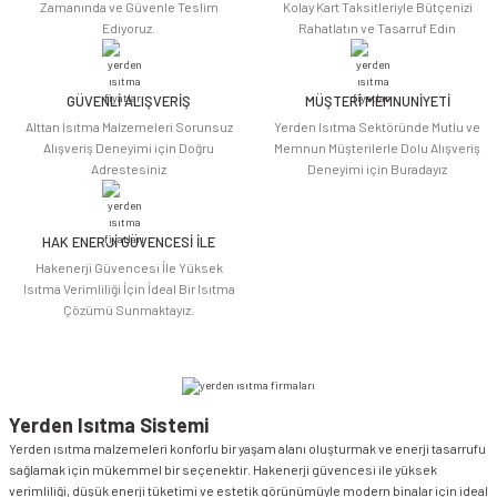
Ürün açıklamasında eksik bilgiler bulunuyor.
Zamanında ve Güvenle Teslim
Kolay Kart Taksitleriyle Bütçenizi
Ediyoruz.
Rahatlatın ve Tasarruf Edin
Ürün bilgilerinde hatalar bulunuyor.
Ürün fiyatı diğer sitelerden daha pahalı.
Bu ürüne benzer farklı alternatifler olmalı.
GÜVENLİ ALIŞVERİŞ
MÜŞTERİ MEMNUNİYETİ
Alttan Isıtma Malzemeleri Sorunsuz
Yerden Isıtma Sektöründe Mutlu ve
Alışveriş Deneyimi için Doğru
Memnun Müşterilerle Dolu Alışveriş
Adrestesiniz
Deneyimi için Buradayız
HAK ENERJİ GÜVENCESİ İLE
Gönder
Hakenerji Güvencesi İle Yüksek
Isıtma Verimliliği İçin İdeal Bir Isıtma
Çözümü Sunmaktayız.
Yerden Isıtma Sistemi
Yerden ısıtma malzemeleri konforlu bir yaşam alanı oluşturmak ve enerji tasarrufu
sağlamak için mükemmel bir seçenektir. Hakenerji güvencesi ile yüksek
verimliliği, düşük enerji tüketimi ve estetik görünümüyle modern binalar için ideal