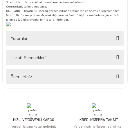
Su sızıntılarından ve tadilat masraflarından tasarruf edersiniz.
Çevreye katkıda bulunursunuz.
RAUPIANO PLUS Atık Su Borusu, yerden ısıtma sisteminizin en önemli bileşenlerinden
biridir. Üstün ses yalıtımı, dayanıklılığı ve uzun ömürlülüğü ile konforlu ve güvenilir bir
ısınma çözümü arayanlar için ideal bir üründür.
Yorumlar
Taksit Seçenekleri
Bu ürüne ilk yorumu siz yapın!
Önerileriniz
Yorum Yaz
Bu ürünün fiyat bilgisi, resim, ürün açıklamalarında ve diğer konularda
yetersiz gördüğünüz noktaları öneri formunu kullanarak tarafımıza
iletebilirsiniz.
Görüş ve önerileriniz için teşekkür ederiz.
HIZLI VE GÜVENLİ KARGO
KREDİ KARTINA TAKSİT
Ürün resmi kalitesiz, bozuk veya görüntülenemiyor.
Yerden Isıtma Malzemeleriniz
Yerden Isıtma Malzemesi Alırken