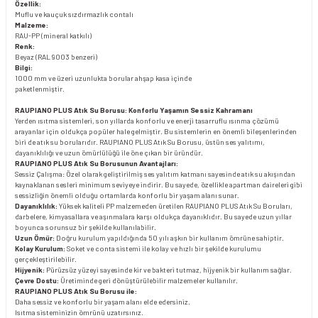
Özellik:
Muflu ve kauçuk sızdırmazlık contalı
Malzeme:
RAU-PP (mineral katkılı)
Renk:
Beyaz (RAL 9003 benzeri)
Bilgi:
1000 mm ve üzeri uzunlukta borular ahşap kasa içinde
paketlenmiştir.
RAUPIANO PLUS Atık Su Borusu: Konforlu Yaşamın Sessiz Kahramanı
Yerden ısıtma sistemleri, son yıllarda konforlu ve enerji tasarruflu ısınma çözümü
arayanlar için oldukça popüler hale gelmiştir. Bu sistemlerin en önemli bileşenlerinden
biri de atık su borularıdır. RAUPIANO PLUS Atık Su Borusu, üstün ses yalıtımı,
dayanıklılığı ve uzun ömürlülüğü ile öne çıkan bir üründür.
RAUPIANO PLUS Atık Su Borusunun Avantajları:
Sessiz Çalışma: Özel olarak geliştirilmiş ses yalıtım katmanı sayesinde atık su akışından
kaynaklanan sesleri minimum seviyeye indirir. Bu sayede, özellikle apartman daireleri gibi
sessizliğin önemli olduğu ortamlarda konforlu bir yaşam alanı sunar.
Dayanıklılık:
Yüksek kaliteli PP malzemeden üretilen RAUPIANO PLUS Atık Su Boruları,
darbelere, kimyasallara ve aşınmalara karşı oldukça dayanıklıdır. Bu sayede uzun yıllar
boyunca sorunsuz bir şekilde kullanılabilir.
Uzun Ömür:
Doğru kurulum yapıldığında 50 yılı aşkın bir kullanım ömrüne sahiptir.
Kolay Kurulum:
Soket ve conta sistemi ile kolay ve hızlı bir şekilde kurulumu
gerçekleştirilebilir.
Hijyenik:
Pürüzsüz yüzeyi sayesinde kir ve bakteri tutmaz, hijyenik bir kullanım sağlar.
Çevre Dostu:
Üretiminde geri dönüştürülebilir malzemeler kullanılır.
RAUPIANO PLUS Atık Su Borusu ile:
Daha sessiz ve konforlu bir yaşam alanı elde edersiniz.
Isıtma sisteminizin ömrünü uzatırsınız.