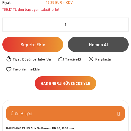
Fiyat
13,25 EUR + KDV
*89,17 TL den başlayan taksitlerle!
Sepete Ekle
Hemen Al
Fiyatı Düşünce Haber Ver
Tavsiye Et
Karşılaştır
HAK ENERJİ GÜVENCESİYLE
Ürün Bilgisi
RAUPIANO PLUS Atık Su Borusu DN 50, 1500 mm