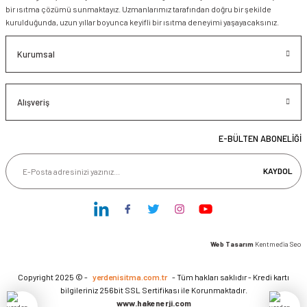
bir ısıtma çözümü sunmaktayız. Uzmanlarımız tarafından doğru bir şekilde
kurulduğunda, uzun yıllar boyunca keyifli bir ısıtma deneyimi yaşayacaksınız.
Kurumsal
Alışveriş
E-BÜLTEN ABONELİĞİ
KAYDOL
Web Tasarım
Kentmedia Seo
Copyright 2025 © -
yerdenisitma.com.tr
- Tüm hakları saklıdır - Kredi kartı
bilgileriniz 256bit SSL Sertifikası ile Korunmaktadır.
www.hakenerji.com