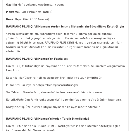
Özellik:
Muflu ve kauçuk sızdırmazlık contalı
Malzeme:
RAU-PP (mineral katkılı)
Renk:
Beyaz (RAL 9003 benzeri)
RAUPIANO PLUS Çiftli Manşon: Yerden Isıtma Sisteminizin Güvenliği ve Estetiği İçin
Yerden ısıtma sistemleri, konforlu ve enerji tasarruflu ısınma çözümleri sunarak
günümüzde oldukça popüler hale gelmiştir. Bu sistemlerde boruların güvenliği ve
sağlamlığı büyük önem taşır. RAUPIANO PLUS Çiftli Manşon, yerden ısıtma sisteminizin
borularını en üst düzeyde korumak ve estetik bir görünüm kazandırmak için ideal bir
çözümdür.
RAUPIANO PLUS Çiftli Manşon'un Faydaları:
Güvenlik: Çift katmanlı yapısı sayesinde borularınızı darbelere, delinmelere ve aşınmalara
karşı korur.
Dayanıklılık: Yüksek kaliteli malzemeden üretilmiştir ve uzun ömürlüdür.
Isı Yalıtımı: Isı kaybını önleyerek enerji tasarrufu sağlar.
Ses Yalıtımı: Borulardan gelen sesleri izole ederek sessiz bir ortam sunar.
Estetik Görünüm: Farklı renk seçenekleri ile zemininize uyumlu bir görünüm kazandırır.
Kolay Montaj: Özel aletlere ihtiyaç duymadan kolayca monte edilebilir.
RAUPIANO PLUS Çiftli Manşon'u Neden Tercih Etmelisiniz?
Güvenilir bir markanın ürünüdür: RAUPIANO, yerden ısıtma sistemlerinde 50 yılı aşkın
tecrübeye sahip bir Alman markasıdır.