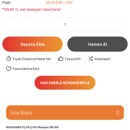
Fiyat
20,75 EUR + KDV
*139,65 TL den başlayan taksitlerle!
Sepete Ekle
Hemen Al
Fiyatı Düşünce Haber Ver
Tavsiye Et
Karşılaştır
HAK ENERJİ GÜVENCESİYLE
Ürün Bilgisi
RAUPIANO PLUS Çiftli Manşon DN 160