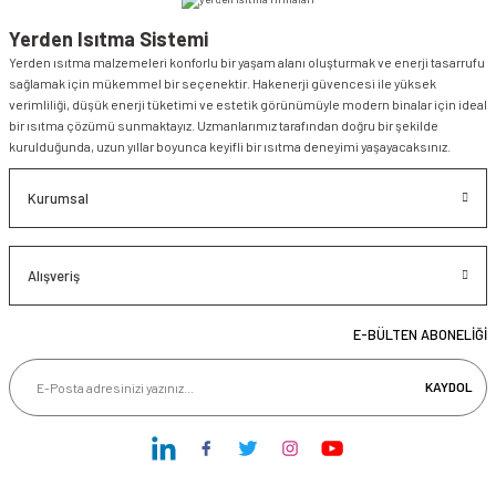
Yerden Isıtma Sistemi
Yerden ısıtma malzemeleri konforlu bir yaşam alanı oluşturmak ve enerji tasarrufu
sağlamak için mükemmel bir seçenektir. Hakenerji güvencesi ile yüksek
verimliliği, düşük enerji tüketimi ve estetik görünümüyle modern binalar için ideal
bir ısıtma çözümü sunmaktayız. Uzmanlarımız tarafından doğru bir şekilde
kurulduğunda, uzun yıllar boyunca keyifli bir ısıtma deneyimi yaşayacaksınız.
Kurumsal
Alışveriş
E-BÜLTEN ABONELİĞİ
KAYDOL