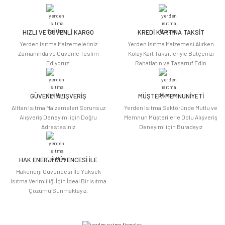
iletebilirsiniz.
Görüş ve önerileriniz için teşekkür ederiz.
HIZLI VE GÜVENLİ KARGO
KREDİ KARTINA TAKSİT
Ürün resmi kalitesiz, bozuk veya görüntülenemiyor.
Yerden Isıtma Malzemeleriniz
Yerden Isıtma Malzemesi Alırken
Ürün açıklamasında eksik bilgiler bulunuyor.
Zamanında ve Güvenle Teslim
Kolay Kart Taksitleriyle Bütçenizi
Ediyoruz.
Rahatlatın ve Tasarruf Edin
Ürün bilgilerinde hatalar bulunuyor.
Ürün fiyatı diğer sitelerden daha pahalı.
Bu ürüne benzer farklı alternatifler olmalı.
GÜVENLİ ALIŞVERİŞ
MÜŞTERİ MEMNUNİYETİ
Alttan Isıtma Malzemeleri Sorunsuz
Yerden Isıtma Sektöründe Mutlu ve
Alışveriş Deneyimi için Doğru
Memnun Müşterilerle Dolu Alışveriş
Adrestesiniz
Deneyimi için Buradayız
HAK ENERJİ GÜVENCESİ İLE
Gönder
Hakenerji Güvencesi İle Yüksek
Isıtma Verimliliği İçin İdeal Bir Isıtma
Çözümü Sunmaktayız.