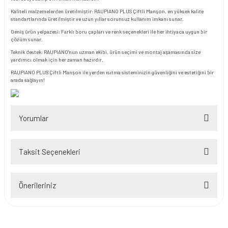
Kaliteli malzemelerden üretilmiştir: RAUPIANO PLUS Çiftli Manşon, en yüksek kalite
standartlarında üretilmiştir ve uzun yıllar sorunsuz kullanım imkanı sunar.
Geniş ürün yelpazesi: Farklı boru çapları ve renk seçenekleri ile her ihtiyaca uygun bir
çözüm sunar.
Teknik destek: RAUPIANO'nun uzman ekibi, ürün seçimi ve montaj aşamasında size
yardımcı olmak için her zaman hazırdır.
RAUPIANO PLUS Çiftli Manşon ile yerden ısıtma sisteminizin güvenliğini ve estetiğini bir
arada sağlayın!
Yorumlar
Taksit Seçenekleri
Bu ürüne ilk yorumu siz yapın!
Önerileriniz
Yorum Yaz
Bu ürünün fiyat bilgisi, resim, ürün açıklamalarında ve diğer konularda
yetersiz gördüğünüz noktaları öneri formunu kullanarak tarafımıza