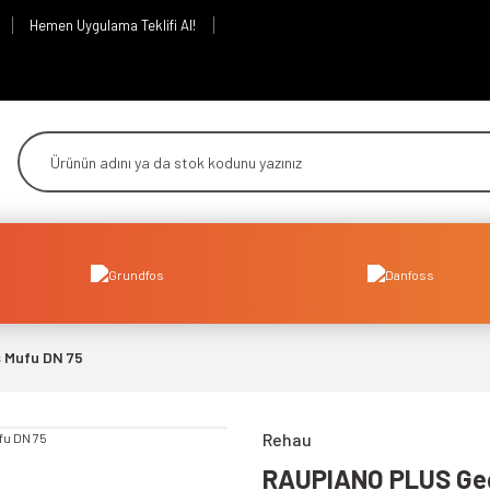
Hemen Uygulama Teklifi Al!
 Mufu DN 75
Rehau
RAUPIANO PLUS Geç