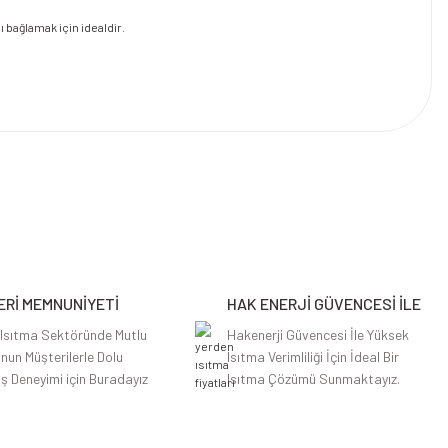
 bağlamak için idealdir.
Rİ MEMNUNİYETİ
HAK ENERJİ GÜVENCESİ İLE
 Isıtma Sektöründe Mutlu
Hakenerji Güvencesi İle Yüksek
nun Müşterilerle Dolu
Isıtma Verimliliği İçin İdeal Bir
iş Deneyimi için Buradayız
Isıtma Çözümü Sunmaktayız.