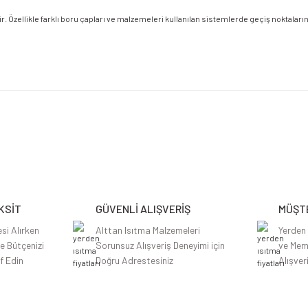
Özellikle farklı boru çapları ve malzemeleri kullanılan sistemlerde geçiş noktalarını
etersiz gördüğünüz noktaları öneri formunu kullanarak tarafımıza iletebilirsiniz.
Bu ürüne ilk yorumu siz yapın!
Yorum Yaz
KSİT
GÜVENLİ ALIŞVERİŞ
MÜŞTE
si Alırken
Alttan Isıtma Malzemeleri
Yerden
le Bütçenizi
Sorunsuz Alışveriş Deneyimi için
ve Mem
f Edin
Doğru Adrestesiniz
Alışver