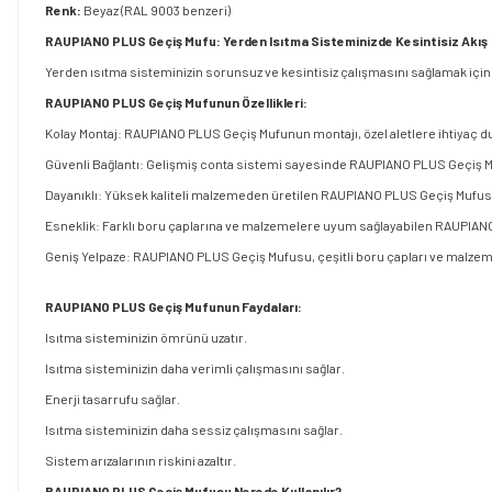
Renk:
Beyaz (RAL 9003 benzeri)
RAUPIANO PLUS Geçiş Mufu: Yerden Isıtma Sisteminizde Kesintisiz Akış
Yerden ısıtma sisteminizin sorunsuz ve kesintisiz çalışmasını sağlamak için
RAUPIANO PLUS Geçiş Mufunun Özellikleri:
Kolay Montaj: RAUPIANO PLUS Geçiş Mufunun montajı, özel aletlere ihtiyaç du
Güvenli Bağlantı: Gelişmiş conta sistemi sayesinde RAUPIANO PLUS Geçiş Muf
Dayanıklı: Yüksek kaliteli malzemeden üretilen RAUPIANO PLUS Geçiş Mufusu
Esneklik: Farklı boru çaplarına ve malzemelere uyum sağlayabilen RAUPIANO 
Geniş Yelpaze: RAUPIANO PLUS Geçiş Mufusu, çeşitli boru çapları ve malzeme
RAUPIANO PLUS Geçiş Mufunun Faydaları:
Isıtma sisteminizin ömrünü uzatır.
Isıtma sisteminizin daha verimli çalışmasını sağlar.
Enerji tasarrufu sağlar.
Isıtma sisteminizin daha sessiz çalışmasını sağlar.
Sistem arızalarının riskini azaltır.
RAUPIANO PLUS Geçiş Mufusu Nerede Kullanılır?