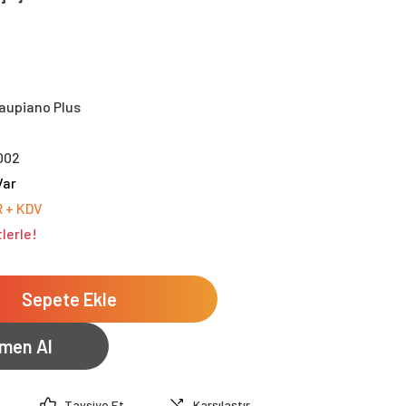
aupiano Plus
002
Var
R + KDV
lerle!
Sepete Ekle
men Al
Tavsiye Et
Karşılaştır