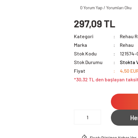
0 Yorum Yap / Yorumları Oku
297,09 TL
Kategori
Rehau R
Marka
Rehau
Stok Kodu
121574-
Stok Durumu
Stokta 
Fiyat
4,50 EU
*30,32 TL den başlayan taksit
He
Fiyatı Düşünce Haber Ver