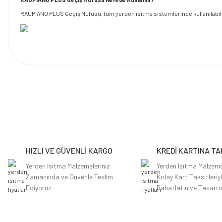
RAUPIANO PLUS Geçiş Mufusu, tüm yerden ısıtma sistemlerinde kullanılabilir. 
Bu ürünün fiyat bilgisi, resim, ürün açıklamalarında ve diğer konularda y
Görüş ve önerileriniz için teşekkür ederiz.
Ürün resmi kalitesiz, bozuk veya görüntülenemiyor.
Ürün açıklamasında eksik bilgiler bulunuyor.
HIZLI VE GÜVENLİ KARGO
KREDİ KARTINA TA
Ürün bilgilerinde hatalar bulunuyor.
Ürün fiyatı diğer sitelerden daha pahalı.
Yerden Isıtma Malzemeleriniz
Yerden Isıtma Malzeme
Zamanında ve Güvenle Teslim
Kolay Kart Taksitleriy
Bu ürüne benzer farklı alternatifler olmalı.
Ediyoruz.
Rahatlatın ve Tasarru