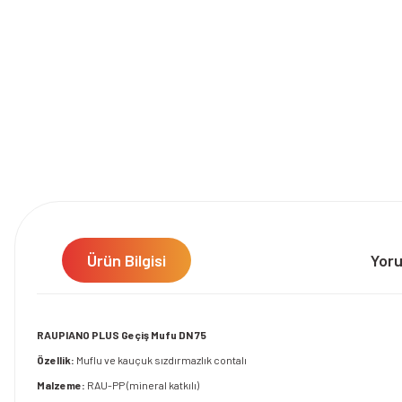
Ürün Bilgisi
Yor
RAUPIANO PLUS Geçiş Mufu DN 75
Özellik:
Muflu ve kauçuk sızdırmazlık contalı
Malzeme:
RAU-PP (mineral katkılı)