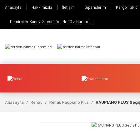
Anasayfa
Hakkımızda
İletişim
Siparişlerim
Kargo Takibi
Demirciler Sanayi Sitesi 1. Yol No:10 Z.Burnu/İst
Anasayfa
Rehau
Rehau Raupiano Plus
RAUPIANO PLUS Geçiş