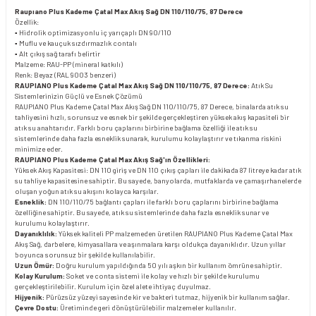
Raupıano Plus Kademe Çatal Max Akış Sağ DN 110/110/75, 87 Derece
Özellik:
▪ Hidrolik optimizasyonlu iç yarıçaplı DN 90/110
▪ Muflu ve kauçuk sızdırmazlık contalı
▪ Alt çıkış sağ tarafı belirtir
Malzeme: RAU-PP (mineral katkılı)
Renk: Beyaz (RAL 9003 benzeri)
RAUPIANO Plus Kademe Çatal Max Akış Sağ DN 110/110/75, 87 Derece:
Atık Su
Sistemlerinizin Güçlü ve Esnek Çözümü
RAUPIANO Plus Kademe Çatal Max Akış Sağ DN 110/110/75, 87 Derece, binalarda atık su
tahliyesini hızlı, sorunsuz ve esnek bir şekilde gerçekleştiren yüksek akış kapasiteli bir
atık su anahtarıdır. Farklı boru çaplarını birbirine bağlama özelliği ile atık su
sistemlerinde daha fazla esneklik sunarak, kurulumu kolaylaştırır ve tıkanma riskini
minimize eder.
RAUPIANO Plus Kademe Çatal Max Akış Sağ'ın Özellikleri:
Yüksek Akış Kapasitesi: DN 110 giriş ve DN 110 çıkış çapları ile dakikada 87 litreye kadar atık
su tahliye kapasitesine sahiptir. Bu sayede, banyolarda, mutfaklarda ve çamaşırhanelerde
oluşan yoğun atık su akışını kolayca karşılar.
Esneklik:
DN 110/110/75 bağlantı çapları ile farklı boru çaplarını birbirine bağlama
özelliğine sahiptir. Bu sayede, atık su sistemlerinde daha fazla esneklik sunar ve
kurulumu kolaylaştırır.
Dayanıklılık:
Yüksek kaliteli PP malzemeden üretilen RAUPIANO Plus Kademe Çatal Max
Akış Sağ, darbelere, kimyasallara ve aşınmalara karşı oldukça dayanıklıdır. Uzun yıllar
boyunca sorunsuz bir şekilde kullanılabilir.
Uzun Ömür:
Doğru kurulum yapıldığında 50 yılı aşkın bir kullanım ömrüne sahiptir.
Kolay Kurulum:
Soket ve conta sistemi ile kolay ve hızlı bir şekilde kurulumu
gerçekleştirilebilir. Kurulum için özel alete ihtiyaç duyulmaz.
Hijyenik:
Pürüzsüz yüzeyi sayesinde kir ve bakteri tutmaz, hijyenik bir kullanım sağlar.
Çevre Dostu:
Üretiminde geri dönüştürülebilir malzemeler kullanılır.