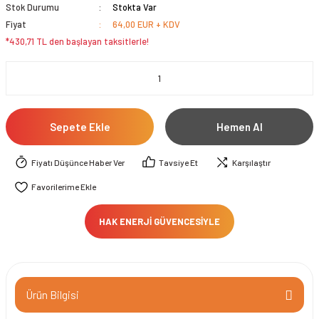
Stok Durumu
Stokta Var
Fiyat
64,00 EUR + KDV
*430,71 TL den başlayan taksitlerle!
Sepete Ekle
Hemen Al
Fiyatı Düşünce Haber Ver
Tavsiye Et
Karşılaştır
HAK ENERJİ GÜVENCESİYLE
Ürün Bilgisi