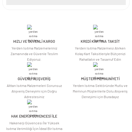
Yorum Yaz
Bu ürünün fiyat bilgisi, resim, ürün açıklamalarında ve diğer konularda
yetersiz gördüğünüz noktaları öneri formunu kullanarak tarafımıza
iletebilirsiniz.
Görüş ve önerileriniz için teşekkür ederiz.
HIZLI VE GÜVENLİ KARGO
KREDİ KARTINA TAKSİT
Ürün resmi kalitesiz, bozuk veya görüntülenemiyor.
Yerden Isıtma Malzemeleriniz
Yerden Isıtma Malzemesi Alırken
Ürün açıklamasında eksik bilgiler bulunuyor.
Zamanında ve Güvenle Teslim
Kolay Kart Taksitleriyle Bütçenizi
Ediyoruz.
Rahatlatın ve Tasarruf Edin
Ürün bilgilerinde hatalar bulunuyor.
Ürün fiyatı diğer sitelerden daha pahalı.
Bu ürüne benzer farklı alternatifler olmalı.
GÜVENLİ ALIŞVERİŞ
MÜŞTERİ MEMNUNİYETİ
Alttan Isıtma Malzemeleri Sorunsuz
Yerden Isıtma Sektöründe Mutlu ve
Alışveriş Deneyimi için Doğru
Memnun Müşterilerle Dolu Alışveriş
Adrestesiniz
Deneyimi için Buradayız
HAK ENERJİ GÜVENCESİ İLE
Gönder
Hakenerji Güvencesi İle Yüksek
Isıtma Verimliliği İçin İdeal Bir Isıtma