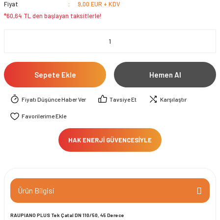
Fiyat
9,00 EUR + KDV
*60,64 TL den başlayan taksitlerle!
Sepete Ekle
Hemen Al
Fiyatı Düşünce Haber Ver
Tavsiye Et
Karşılaştır
HAK ENERJİ GÜVENCESİYLE
Ürün Bilgisi
RAUPIANO PLUS Tek Çatal DN 110/50, 45 Derece