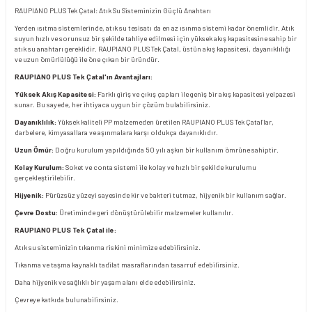
RAUPIANO PLUS Tek Çatal: Atık Su Sisteminizin Güçlü Anahtarı
Yerden ısıtma sistemlerinde, atık su tesisatı da en az ısınma sistemi kadar önemlidir. Atık
suyun hızlı ve sorunsuz bir şekilde tahliye edilmesi için yüksek akış kapasitesine sahip bir
atık su anahtarı gereklidir. RAUPIANO PLUS Tek Çatal, üstün akış kapasitesi, dayanıklılığı
ve uzun ömürlülüğü ile öne çıkan bir üründür.
RAUPIANO PLUS Tek Çatal'ın Avantajları:
Yüksek Akış Kapasitesi:
Farklı giriş ve çıkış çapları ile geniş bir akış kapasitesi yelpazesi
sunar. Bu sayede, her ihtiyaca uygun bir çözüm bulabilirsiniz.
Dayanıklılık:
Yüksek kaliteli PP malzemeden üretilen RAUPIANO PLUS Tek Çatal'lar,
darbelere, kimyasallara ve aşınmalara karşı oldukça dayanıklıdır.
Uzun Ömür:
Doğru kurulum yapıldığında 50 yılı aşkın bir kullanım ömrüne sahiptir.
Kolay Kurulum:
Soket ve conta sistemi ile kolay ve hızlı bir şekilde kurulumu
gerçekleştirilebilir.
Hijyenik:
Pürüzsüz yüzeyi sayesinde kir ve bakteri tutmaz, hijyenik bir kullanım sağlar.
Çevre Dostu:
Üretiminde geri dönüştürülebilir malzemeler kullanılır.
RAUPIANO PLUS Tek Çatal ile:
Atık su sisteminizin tıkanma riskini minimize edebilirsiniz.
Tıkanma ve taşma kaynaklı tadilat masraflarından tasarruf edebilirsiniz.
Daha hijyenik ve sağlıklı bir yaşam alanı elde edebilirsiniz.
Çevreye katkıda bulunabilirsiniz.