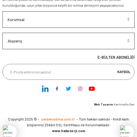
kurulduğunda, uzun yıllar boyunca keyifli bir ısıtma deneyimi yaşayacaksınız.
Kurumsal
Alışveriş
E-BÜLTEN ABONELİĞİ
KAYDOL
Web Tasarım
Kentmedia Seo
Copyright 2025 © -
yerdenisitma.com.tr
- Tüm hakları saklıdır - Kredi kartı
bilgileriniz 256bit SSL Sertifikası ile Korunmaktadır.
www.hakenerji.com