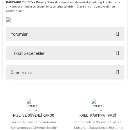
RAUPIANO PLUS Tek Çatal
, yüksek akış kapasitesi, dayanıklılığı ve kolay kurulumu ile
atık su sisteminizin en önemli bileşenlerinden biridir. Size konforlu ve güvenilir bir
çözüm sunar.
Yorumlar
Taksit Seçenekleri
Bu ürüne ilk yorumu siz yapın!
Önerileriniz
Yorum Yaz
Bu ürünün fiyat bilgisi, resim, ürün açıklamalarında ve diğer konularda
yetersiz gördüğünüz noktaları öneri formunu kullanarak tarafımıza
iletebilirsiniz.
Görüş ve önerileriniz için teşekkür ederiz.
HIZLI VE GÜVENLİ KARGO
KREDİ KARTINA TAKSİT
Ürün resmi kalitesiz, bozuk veya görüntülenemiyor.
Yerden Isıtma Malzemeleriniz
Yerden Isıtma Malzemesi Alırken
Ürün açıklamasında eksik bilgiler bulunuyor.
Zamanında ve Güvenle Teslim
Kolay Kart Taksitleriyle Bütçenizi