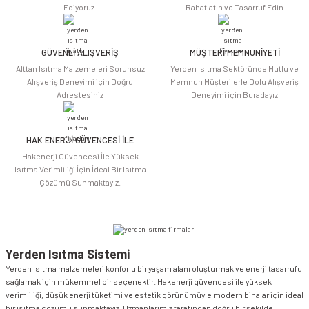
Ediyoruz.
Rahatlatın ve Tasarruf Edin
Ürün bilgilerinde hatalar bulunuyor.
Ürün fiyatı diğer sitelerden daha pahalı.
Bu ürüne benzer farklı alternatifler olmalı.
GÜVENLİ ALIŞVERİŞ
MÜŞTERİ MEMNUNİYETİ
Alttan Isıtma Malzemeleri Sorunsuz
Yerden Isıtma Sektöründe Mutlu ve
Alışveriş Deneyimi için Doğru
Memnun Müşterilerle Dolu Alışveriş
Adrestesiniz
Deneyimi için Buradayız
HAK ENERJİ GÜVENCESİ İLE
Gönder
Hakenerji Güvencesi İle Yüksek
Isıtma Verimliliği İçin İdeal Bir Isıtma
Çözümü Sunmaktayız.
Yerden Isıtma Sistemi
Yerden ısıtma malzemeleri konforlu bir yaşam alanı oluşturmak ve enerji tasarrufu
sağlamak için mükemmel bir seçenektir. Hakenerji güvencesi ile yüksek
verimliliği, düşük enerji tüketimi ve estetik görünümüyle modern binalar için ideal
bir ısıtma çözümü sunmaktayız. Uzmanlarımız tarafından doğru bir şekilde