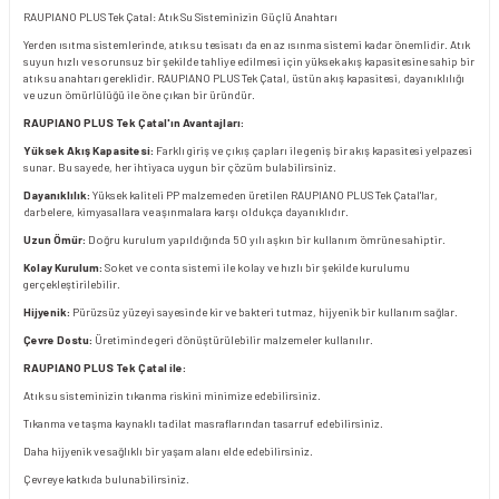
RAUPIANO PLUS Tek Çatal: Atık Su Sisteminizin Güçlü Anahtarı
Yerden ısıtma sistemlerinde, atık su tesisatı da en az ısınma sistemi kadar önemlidir. Atık
suyun hızlı ve sorunsuz bir şekilde tahliye edilmesi için yüksek akış kapasitesine sahip bir
atık su anahtarı gereklidir. RAUPIANO PLUS Tek Çatal, üstün akış kapasitesi, dayanıklılığı
ve uzun ömürlülüğü ile öne çıkan bir üründür.
RAUPIANO PLUS Tek Çatal'ın Avantajları:
Yüksek Akış Kapasitesi:
Farklı giriş ve çıkış çapları ile geniş bir akış kapasitesi yelpazesi
sunar. Bu sayede, her ihtiyaca uygun bir çözüm bulabilirsiniz.
Dayanıklılık:
Yüksek kaliteli PP malzemeden üretilen RAUPIANO PLUS Tek Çatal'lar,
darbelere, kimyasallara ve aşınmalara karşı oldukça dayanıklıdır.
Uzun Ömür:
Doğru kurulum yapıldığında 50 yılı aşkın bir kullanım ömrüne sahiptir.
Kolay Kurulum:
Soket ve conta sistemi ile kolay ve hızlı bir şekilde kurulumu
gerçekleştirilebilir.
Hijyenik:
Pürüzsüz yüzeyi sayesinde kir ve bakteri tutmaz, hijyenik bir kullanım sağlar.
Çevre Dostu:
Üretiminde geri dönüştürülebilir malzemeler kullanılır.
RAUPIANO PLUS Tek Çatal ile:
Atık su sisteminizin tıkanma riskini minimize edebilirsiniz.
Tıkanma ve taşma kaynaklı tadilat masraflarından tasarruf edebilirsiniz.
Daha hijyenik ve sağlıklı bir yaşam alanı elde edebilirsiniz.
Çevreye katkıda bulunabilirsiniz.