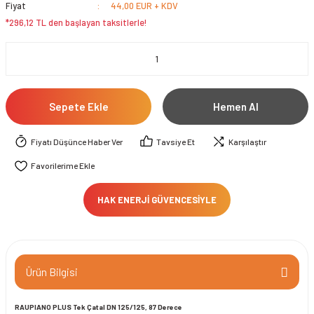
Fiyat
44,00 EUR + KDV
*296,12 TL den başlayan taksitlerle!
Sepete Ekle
Hemen Al
Fiyatı Düşünce Haber Ver
Tavsiye Et
Karşılaştır
HAK ENERJİ GÜVENCESİYLE
Ürün Bilgisi
RAUPIANO PLUS Tek Çatal DN 125/125, 87 Derece