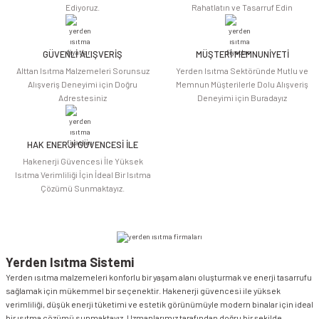
Ediyoruz.
Rahatlatın ve Tasarruf Edin
Ürün bilgilerinde hatalar bulunuyor.
Ürün fiyatı diğer sitelerden daha pahalı.
Bu ürüne benzer farklı alternatifler olmalı.
GÜVENLİ ALIŞVERİŞ
MÜŞTERİ MEMNUNİYETİ
Alttan Isıtma Malzemeleri Sorunsuz
Yerden Isıtma Sektöründe Mutlu ve
Alışveriş Deneyimi için Doğru
Memnun Müşterilerle Dolu Alışveriş
Adrestesiniz
Deneyimi için Buradayız
HAK ENERJİ GÜVENCESİ İLE
Gönder
Hakenerji Güvencesi İle Yüksek
Isıtma Verimliliği İçin İdeal Bir Isıtma
Çözümü Sunmaktayız.
Yerden Isıtma Sistemi
Yerden ısıtma malzemeleri konforlu bir yaşam alanı oluşturmak ve enerji tasarrufu
sağlamak için mükemmel bir seçenektir. Hakenerji güvencesi ile yüksek
verimliliği, düşük enerji tüketimi ve estetik görünümüyle modern binalar için ideal
bir ısıtma çözümü sunmaktayız. Uzmanlarımız tarafından doğru bir şekilde