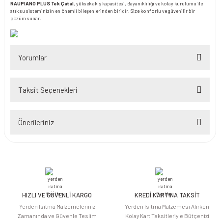
RAUPIANO PLUS Tek Çatal
, yüksek akış kapasitesi, dayanıklılığı ve kolay kurulumu ile
atık su sisteminizin en önemli bileşenlerinden biridir. Size konforlu ve güvenilir bir
çözüm sunar.
Yorumlar
Taksit Seçenekleri
Bu ürüne ilk yorumu siz yapın!
Önerileriniz
Yorum Yaz
Bu ürünün fiyat bilgisi, resim, ürün açıklamalarında ve diğer konularda
yetersiz gördüğünüz noktaları öneri formunu kullanarak tarafımıza
iletebilirsiniz.
Görüş ve önerileriniz için teşekkür ederiz.
HIZLI VE GÜVENLİ KARGO
KREDİ KARTINA TAKSİT
Ürün resmi kalitesiz, bozuk veya görüntülenemiyor.
Yerden Isıtma Malzemeleriniz
Yerden Isıtma Malzemesi Alırken
Ürün açıklamasında eksik bilgiler bulunuyor.
Zamanında ve Güvenle Teslim
Kolay Kart Taksitleriyle Bütçenizi