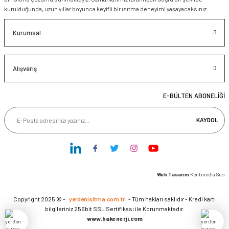
kurulduğunda, uzun yıllar boyunca keyifli bir ısıtma deneyimi yaşayacaksınız.
Kurumsal
Alışveriş
E-BÜLTEN ABONELİĞİ
KAYDOL
Web Tasarım
Kentmedia Seo
Copyright 2025 © -
yerdenisitma.com.tr
- Tüm hakları saklıdır - Kredi kartı
bilgileriniz 256bit SSL Sertifikası ile Korunmaktadır.
www.hakenerji.com