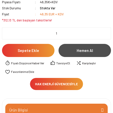
Piyasa Fiyatı
46,35€+KDV
Stok Durumu
Stokta Var
Fiyat
46,35 EUR + KDV
*312,13 TL den başlayan taksitlerle!
Sepete Ekle
Hemen Al
Fiyatı Düşünce Haber Ver
Tavsiye Et
Karşılaştır
HAK ENERJİ GÜVENCESİYLE
Ürün Bilgisi