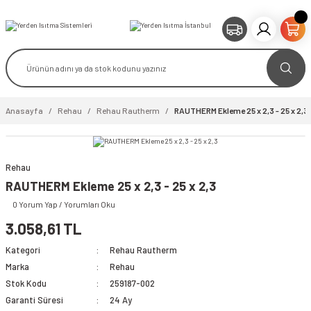
Anasayfa
Rehau
Rehau Rautherm
RAUTHERM Ekleme 25 x 2,3 - 25 x 2,3
Rehau
video izle
RAUTHERM Ekleme 25 x 2,3 - 25 x 2,3
0 Yorum Yap / Yorumları Oku
3.058,61 TL
Kategori
Rehau Rautherm
Marka
Rehau
Stok Kodu
259187-002
Garanti Süresi
24 Ay