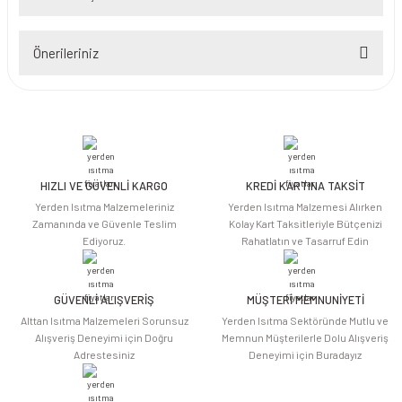
Bu ürüne ilk yorumu siz yapın!
Önerileriniz
Yorum Yaz
Bu ürünün fiyat bilgisi, resim, ürün açıklamalarında ve diğer konularda
yetersiz gördüğünüz noktaları öneri formunu kullanarak tarafımıza
iletebilirsiniz.
Görüş ve önerileriniz için teşekkür ederiz.
HIZLI VE GÜVENLİ KARGO
KREDİ KARTINA TAKSİT
Ürün resmi kalitesiz, bozuk veya görüntülenemiyor.
Yerden Isıtma Malzemeleriniz
Yerden Isıtma Malzemesi Alırken
Ürün açıklamasında eksik bilgiler bulunuyor.
Zamanında ve Güvenle Teslim
Kolay Kart Taksitleriyle Bütçenizi
Ediyoruz.
Rahatlatın ve Tasarruf Edin
Ürün bilgilerinde hatalar bulunuyor.
Ürün fiyatı diğer sitelerden daha pahalı.
Bu ürüne benzer farklı alternatifler olmalı.
GÜVENLİ ALIŞVERİŞ
MÜŞTERİ MEMNUNİYETİ
Alttan Isıtma Malzemeleri Sorunsuz
Yerden Isıtma Sektöründe Mutlu ve
Alışveriş Deneyimi için Doğru
Memnun Müşterilerle Dolu Alışveriş
Adrestesiniz
Deneyimi için Buradayız