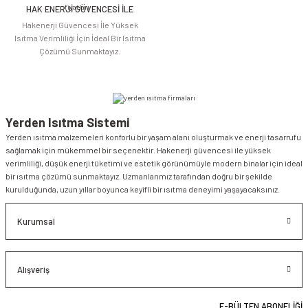
HAK ENERJİ GÜVENCESİ İLE
Gönder
Hakenerji Güvencesi İle Yüksek
Isıtma Verimliliği İçin İdeal Bir Isıtma
Çözümü Sunmaktayız.
Yerden Isıtma Sistemi
Yerden ısıtma malzemeleri konforlu bir yaşam alanı oluşturmak ve enerji tasarrufu
sağlamak için mükemmel bir seçenektir. Hakenerji güvencesi ile yüksek
verimliliği, düşük enerji tüketimi ve estetik görünümüyle modern binalar için ideal
bir ısıtma çözümü sunmaktayız. Uzmanlarımız tarafından doğru bir şekilde
kurulduğunda, uzun yıllar boyunca keyifli bir ısıtma deneyimi yaşayacaksınız.
Kurumsal
Alışveriş
E-BÜLTEN ABONELİĞİ