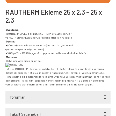
RAUTHERM Ekleme 25 x 2,3 - 25 x
2,3
Uygulama:
RAUTHERM SPEED borular, RAUTHERM SPEED K borular
ve RAUTHERM SPEED S boruların bağlantısı için kullanılır
Özellik:
▪ (Conta)sız ve kalıcı sızdırmaz bağlantının parçası olarak
geçme manşonlu bağlantı tekniği
▪ VOB'ye (DIN 18380) uygundur, şap ve beton ile sıva altı kullanılabilir
Malzeme:
Galvanize veya nikelajlı pirinç
Tabii ki! RAUTHERM Ekleme, yüksek kaliteli PE-Xa borularından üretilmiştir ve termal
iletkenliği düşüktür. 25 x 2,3 mm ebatlarındaki borular, dayanıklı ve uzun ömürlüdür.
Hem iç hem de dış mekanlarda kullanıma uygundur ve kolay montaj imkanı sunar. Yüksek
performanslı ısı yalıtımı sağlayarak enerji verimliliğini arttırır. Bu borular, genellikle
yerden ısıtma sistemlerinde kullanılır ve mükemmel bir ısı transferi sağlar.
Yorumlar
Taksit Seçenekleri