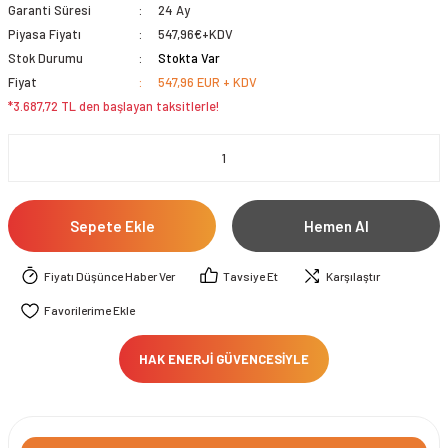
Garanti Süresi
24 Ay
Piyasa Fiyatı
547,96€+KDV
Stok Durumu
Stokta Var
Fiyat
547,96 EUR + KDV
*3.687,72 TL den başlayan taksitlerle!
Sepete Ekle
Hemen Al
Fiyatı Düşünce Haber Ver
Tavsiye Et
Karşılaştır
HAK ENERJİ GÜVENCESİYLE