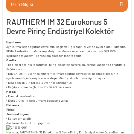
Ürün Bilgisi
RAUTHERM IM 32 Eurokonus 5
Devre Pirinç Endüstriyel Kolektör
Uygulama:
Ayrı ısıtma veya soğutma devrelerini bağlamak için dağıtıcı ve toplayıcı olarak kullanılır;
REHAU kolektör dolabına veya doğrudan duvara monte etmek amacıyla DIN 4109
uyarınca ses yalıtımlı konsollara önceden monte edilir
Özellik:
▪ Hacimsel debinin kapatılması için gidiş hattında yer alan, küresel vanalarla donatılmış
dağıtıcı boru
▪ DIN EN 1264-4 uyarınca münferit ısıtma/soğutma devre çıkışı hacimsel debisinin
ayarlanması için koruyucu kapaklı geri dönüş rakorlarına sahip toplayıcı boru
▪ Devre çıkışı: DIN EN 16313 uyarınca Eurokonus
▪ Dağıtıcı primer bağlantısı: DN 32 AG düz contalı
Parça:
▪ Manuel havalandırıcı
▪ Döndürülebilir doldurma ve boşaltma vanası
Malzeme:
Pirinç
Teslimat biçimi:
▪ Karton ambalajlı
▪Sızdırmazlık kontrolü yapılmış
Merhaba, RAUTHERM IM 32 Eurokonus 5 Devre Pirinç Endüstriyel Kolektör, endüstriyel