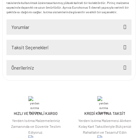
tesislerde kullanılmak üzere tasarlanmış yüksek kaliteli bir kolektördür. Pirinç malzeme
sayesinde dayanıklı ve uzun ömürlüdür. Ayrıca Eurokonus 5 devreli yapısıyla verimli bir
şekilde ısı dağıtımı sağlar. Isıtma sistemlerinde güvenilir ve etkili bir seçenektir.
Yorumlar
Taksit Seçenekleri
Bu ürüne ilk yorumu siz yapın!
Önerileriniz
Yorum Yaz
Bu ürünün fiyat bilgisi, resim, ürün açıklamalarında ve diğer konularda
yetersiz gördüğünüz noktaları öneri formunu kullanarak tarafımıza
iletebilirsiniz.
Görüş ve önerileriniz için teşekkür ederiz.
HIZLI VE GÜVENLİ KARGO
KREDİ KARTINA TAKSİT
Ürün resmi kalitesiz, bozuk veya görüntülenemiyor.
Yerden Isıtma Malzemeleriniz
Yerden Isıtma Malzemesi Alırken
Ürün açıklamasında eksik bilgiler bulunuyor.
Zamanında ve Güvenle Teslim
Kolay Kart Taksitleriyle Bütçenizi
Ediyoruz.
Rahatlatın ve Tasarruf Edin
Ürün bilgilerinde hatalar bulunuyor.