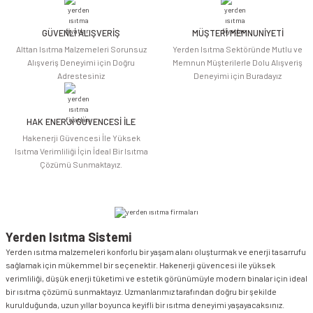
Ürün fiyatı diğer sitelerden daha pahalı.
Bu ürüne benzer farklı alternatifler olmalı.
GÜVENLİ ALIŞVERİŞ
MÜŞTERİ MEMNUNİYETİ
Alttan Isıtma Malzemeleri Sorunsuz
Yerden Isıtma Sektöründe Mutlu ve
Alışveriş Deneyimi için Doğru
Memnun Müşterilerle Dolu Alışveriş
Adrestesiniz
Deneyimi için Buradayız
HAK ENERJİ GÜVENCESİ İLE
Gönder
Hakenerji Güvencesi İle Yüksek
Isıtma Verimliliği İçin İdeal Bir Isıtma
Çözümü Sunmaktayız.
Yerden Isıtma Sistemi
Yerden ısıtma malzemeleri konforlu bir yaşam alanı oluşturmak ve enerji tasarrufu
sağlamak için mükemmel bir seçenektir. Hakenerji güvencesi ile yüksek
verimliliği, düşük enerji tüketimi ve estetik görünümüyle modern binalar için ideal
bir ısıtma çözümü sunmaktayız. Uzmanlarımız tarafından doğru bir şekilde
kurulduğunda, uzun yıllar boyunca keyifli bir ısıtma deneyimi yaşayacaksınız.