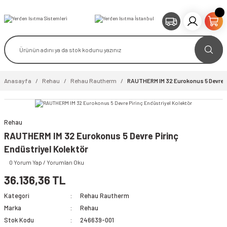
Anasayfa
Rehau
Rehau Rautherm
RAUTHERM IM 32 Eurokonus 5 Devre Pi
Rehau
video izle
RAUTHERM IM 32 Eurokonus 5 Devre Pirinç
Endüstriyel Kolektör
0 Yorum Yap / Yorumları Oku
36.136,36 TL
Kategori
Rehau Rautherm
Marka
Rehau
Stok Kodu
246639-001