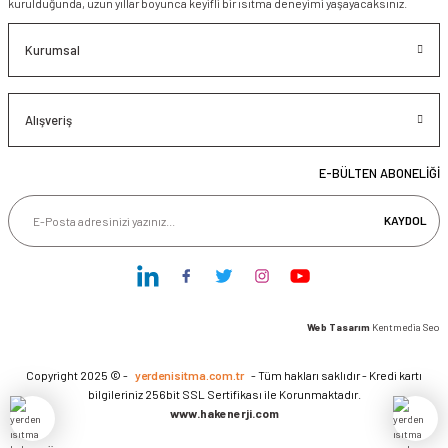
kurulduğunda, uzun yıllar boyunca keyifli bir ısıtma deneyimi yaşayacaksınız.
Kurumsal
Alışveriş
E-BÜLTEN ABONELİĞİ
KAYDOL
Web Tasarım
Kentmedia Seo
Copyright 2025 © -
yerdenisitma.com.tr
- Tüm hakları saklıdır - Kredi kartı
bilgileriniz 256bit SSL Sertifikası ile Korunmaktadır.
www.hakenerji.com