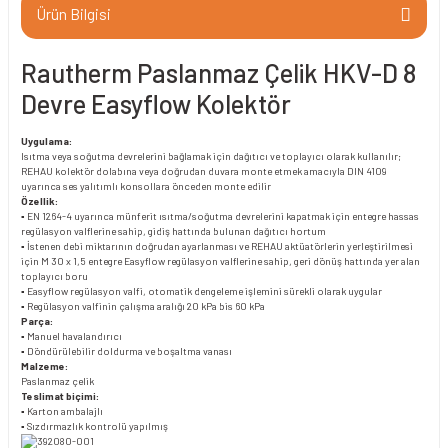
Ürün Bilgisi
Rautherm Paslanmaz Çelik HKV-D 8
Devre Easyflow Kolektör
Uygulama:
Isıtma veya soğutma devrelerini bağlamak için dağıtıcı ve toplayıcı olarak kullanılır;
REHAU kolektör dolabına veya doğrudan duvara monte etmek amacıyla DIN 4109
uyarınca ses yalıtımlı konsollara önceden monte edilir
Özellik:
▪ EN 1264-4 uyarınca münferit ısıtma/soğutma devrelerini kapatmak için entegre hassas
regülasyon valflerine sahip, gidiş hattında bulunan dağıtıcı hortum
▪ İstenen debi miktarının doğrudan ayarlanması ve REHAU aktüatörlerin yerleştirilmesi
için M 30 x 1,5 entegre Easyflow regülasyon valflerine sahip, geri dönüş hattında yer alan
toplayıcı boru
▪ Easyflow regülasyon valfi, otomatik dengeleme işlemini sürekli olarak uygular
▪ Regülasyon valfinin çalışma aralığı 20 kPa bis 60 kPa
Parça:
▪ Manuel havalandırıcı
▪ Döndürülebilir doldurma ve boşaltma vanası
Malzeme:
Paslanmaz çelik
Teslimat biçimi:
▪ Karton ambalajlı
▪ Sızdırmazlık kontrolü yapılmış