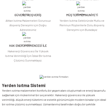
Ürün bilgilerinde hatalar bulunuyor.
Ürün fiyatı diğer sitelerden daha pahalı.
Bu ürüne benzer farklı alternatifler olmalı.
GÜVENLİ ALIŞVERİŞ
MÜŞTERİ MEMNUNİYETİ
Alttan Isıtma Malzemeleri Sorunsuz
Yerden Isıtma Sektöründe Mutlu ve
Alışveriş Deneyimi için Doğru
Memnun Müşterilerle Dolu Alışveriş
Adrestesiniz
Deneyimi için Buradayız
HAK ENERJİ GÜVENCESİ İLE
Gönder
Hakenerji Güvencesi İle Yüksek
Isıtma Verimliliği İçin İdeal Bir Isıtma
Çözümü Sunmaktayız.
Yerden Isıtma Sistemi
Yerden ısıtma malzemeleri konforlu bir yaşam alanı oluşturmak ve enerji tasarrufu
sağlamak için mükemmel bir seçenektir. Hakenerji güvencesi ile yüksek
verimliliği, düşük enerji tüketimi ve estetik görünümüyle modern binalar için ideal
bir ısıtma çözümü sunmaktayız. Uzmanlarımız tarafından doğru bir şekilde