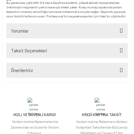
Bu paslanmaz çelik HKV-D 8 devre Easyflow kolektör, yüksek kaliteli malzemelerden
üretilmiştir ve güvenilir performansıyla dikkat çeker. Kolay montajı sayesinde zaman
kazandırır ve enerji verimliliğini artırarak mükemmel sonuçlar sağlar. Dayanıklı yapısıyla
uzun ömürlü kullanım sunar. Profesyonel bir seçenek arayanlar için ideal bir çözümdür.
Yorumlar
Taksit Seçenekleri
Bu ürüne ilk yorumu siz yapın!
Önerileriniz
Yorum Yaz
Bu ürünün fiyat bilgisi, resim, ürün açıklamalarında ve diğer konularda
yetersiz gördüğünüz noktaları öneri formunu kullanarak tarafımıza
iletebilirsiniz.
Görüş ve önerileriniz için teşekkür ederiz.
HIZLI VE GÜVENLİ KARGO
KREDİ KARTINA TAKSİT
Ürün resmi kalitesiz, bozuk veya görüntülenemiyor.
Yerden Isıtma Malzemeleriniz
Yerden Isıtma Malzemesi Alırken
Ürün açıklamasında eksik bilgiler bulunuyor.
Zamanında ve Güvenle Teslim
Kolay Kart Taksitleriyle Bütçenizi
Ediyoruz.
Rahatlatın ve Tasarruf Edin