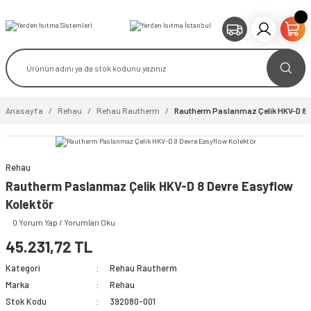
Anasayfa
Rehau
Rehau Rautherm
Rautherm Paslanmaz Çelik HKV-D 8 D
Rehau
video izle
Rautherm Paslanmaz Çelik HKV-D 8 Devre Easyflow
Kolektör
0 Yorum Yap / Yorumları Oku
45.231,72 TL
Kategori
Rehau Rautherm
Marka
Rehau
Stok Kodu
392080-001