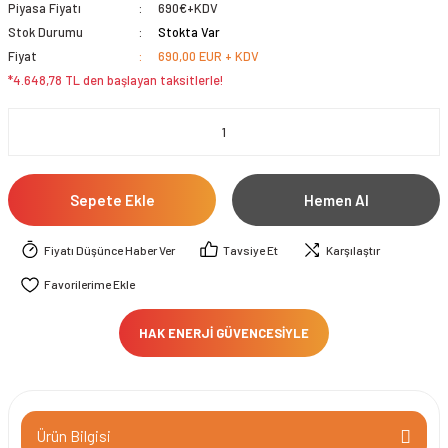
Piyasa Fiyatı
690€+KDV
Stok Durumu
Stokta Var
Fiyat
690,00 EUR + KDV
*4.648,78 TL den başlayan taksitlerle!
Sepete Ekle
Hemen Al
Fiyatı Düşünce Haber Ver
Tavsiye Et
Karşılaştır
HAK ENERJİ GÜVENCESİYLE
Ürün Bilgisi