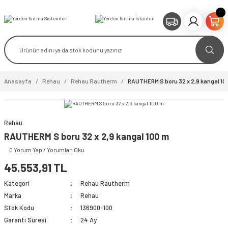
Anasayfa
Rehau
Rehau Rautherm
RAUTHERM S boru 32 x 2,9 kangal 10
Rehau
video izle
RAUTHERM S boru 32 x 2,9 kangal 100 m
0 Yorum Yap / Yorumları Oku
45.553,91 TL
Kategori
Rehau Rautherm
Marka
Rehau
Stok Kodu
136900-100
Garanti Süresi
24 Ay