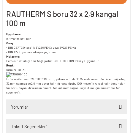
RAUTHERM S boru 32 x 2,9 kangal
100 m
Uygulama:
Isıtma tesisatı için
Onay:
▪ DIN CERTCO tescili: 3V226 PE-Xa veya 3V227 PE-Xa
▪ DIN 4726 uyarınca oksijen geçirmez
Malzeme:
Peroksit katkılı çapraz bağlı polietilen(PE-Xa), DIN 16892'ye uygundur
Renk:
Kırmızı RAL 3000
Ürün açıklaması: RAUTHERM S boru, yüksek kaliteli PE-Xa malzemesinden üretilmiş olup,
32 mm çapında ve 2,9 mm duvar kalınlığına sahiptir. 100 metrelik kangal halinde sunulan
bu boru, dayanıklı ve uzun ömürlü bir kullanım sağlar. Isı yalıtımı için mükemmel bir
seçenektir.
Yorumlar
Taksit Seçenekleri
Bu ürüne ilk yorumu siz yapın!