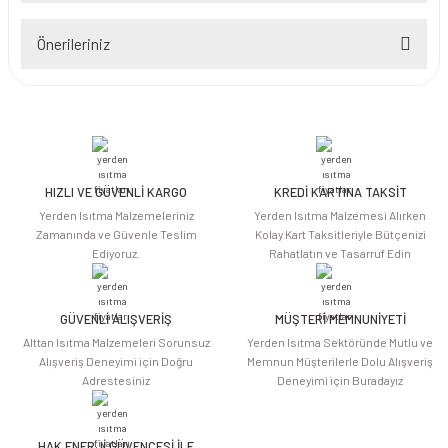
Önerileriniz
Yorum Yaz
Bu ürünün fiyat bilgisi, resim, ürün açıklamalarında ve diğer konularda
yetersiz gördüğünüz noktaları öneri formunu kullanarak tarafımıza
iletebilirsiniz.
Görüş ve önerileriniz için teşekkür ederiz.
HIZLI VE GÜVENLİ KARGO
KREDİ KARTINA TAKSİT
Ürün resmi kalitesiz, bozuk veya görüntülenemiyor.
Yerden Isıtma Malzemeleriniz
Yerden Isıtma Malzemesi Alırken
Ürün açıklamasında eksik bilgiler bulunuyor.
Zamanında ve Güvenle Teslim
Kolay Kart Taksitleriyle Bütçenizi
Ediyoruz.
Rahatlatın ve Tasarruf Edin
Ürün bilgilerinde hatalar bulunuyor.
Ürün fiyatı diğer sitelerden daha pahalı.
Bu ürüne benzer farklı alternatifler olmalı.
GÜVENLİ ALIŞVERİŞ
MÜŞTERİ MEMNUNİYETİ
Alttan Isıtma Malzemeleri Sorunsuz
Yerden Isıtma Sektöründe Mutlu ve
Alışveriş Deneyimi için Doğru
Memnun Müşterilerle Dolu Alışveriş
Adrestesiniz
Deneyimi için Buradayız
HAK ENERJİ GÜVENCESİ İLE
Gönder