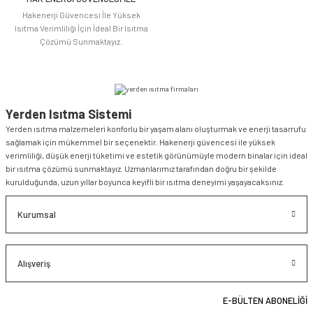
Hakenerji Güvencesi İle Yüksek
Isıtma Verimliliği İçin İdeal Bir Isıtma
Çözümü Sunmaktayız.
Yerden Isıtma Sistemi
Yerden ısıtma malzemeleri konforlu bir yaşam alanı oluşturmak ve enerji tasarrufu
sağlamak için mükemmel bir seçenektir. Hakenerji güvencesi ile yüksek
verimliliği, düşük enerji tüketimi ve estetik görünümüyle modern binalar için ideal
bir ısıtma çözümü sunmaktayız. Uzmanlarımız tarafından doğru bir şekilde
kurulduğunda, uzun yıllar boyunca keyifli bir ısıtma deneyimi yaşayacaksınız.
Kurumsal
Alışveriş
E-BÜLTEN ABONELİĞİ