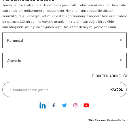
Yerden ısıtma malzemeleri konforlu bir yaşam alanı oluşturmak ve enerji tasarrufu
sağlamak için mükemmel bir seçenektir. Hakenerji güvencesi ile yüksek
verimliliği, düşük enerji tüketimi ve estetik görünümüyle modern binalar için ideal
bir ısıtma çözümü sunmaktayız. Uzmanlarımız tarafından doğru bir şekilde
kurulduğunda, uzun yıllar boyunca keyifli bir ısıtma deneyimi yaşayacaksınız.
Kurumsal
Alışveriş
E-BÜLTEN ABONELİĞİ
KAYDOL
Web Tasarım
Kentmedia Seo