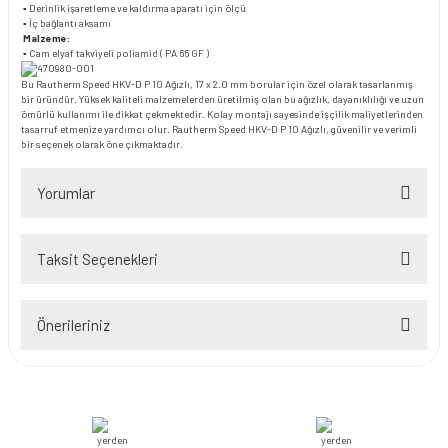
▪ Derinlik işaretleme ve kaldırma aparatı için ölçü
▪ İç bağlantı aksamı
Malzeme:
▪ Cam elyaf takviyeli poliamid ( PA 66 GF )
Bu Rautherm Speed HKV-D P 10 Ağızlı, 17 x 2.0 mm borular için özel olarak tasarlanmış
bir üründür. Yüksek kaliteli malzemelerden üretilmiş olan bu ağızlık, dayanıklılığı ve uzun
ömürlü kullanımı ile dikkat çekmektedir. Kolay montajı sayesinde işçilik maliyetlerinden
tasarruf etmenize yardımcı olur. Rautherm Speed HKV-D P 10 Ağızlı, güvenilir ve verimli
bir seçenek olarak öne çıkmaktadır.
Yorumlar
Taksit Seçenekleri
Bu ürüne ilk yorumu siz yapın!
Önerileriniz
Yorum Yaz
Bu ürünün fiyat bilgisi, resim, ürün açıklamalarında ve diğer konularda
yetersiz gördüğünüz noktaları öneri formunu kullanarak tarafımıza
iletebilirsiniz.
Görüş ve önerileriniz için teşekkür ederiz.