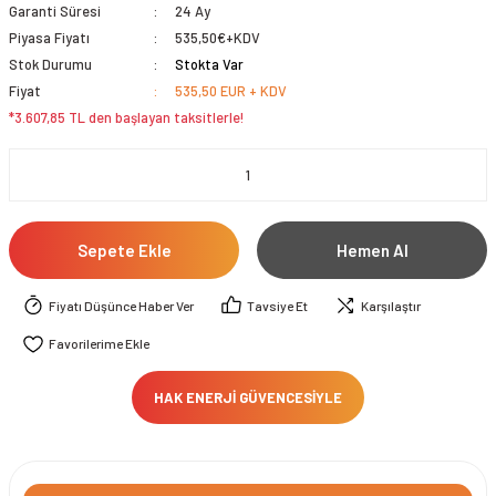
Garanti Süresi
24 Ay
Piyasa Fiyatı
535,50€+KDV
Stok Durumu
Stokta Var
Fiyat
535,50 EUR + KDV
*3.607,85 TL den başlayan taksitlerle!
Sepete Ekle
Hemen Al
Fiyatı Düşünce Haber Ver
Tavsiye Et
Karşılaştır
HAK ENERJİ GÜVENCESİYLE