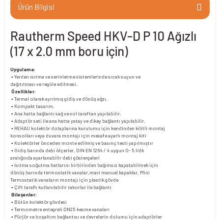
Ürün Bilgisi
Rautherm Speed HKV-D P 10 Ağızlı
(17 x 2.0 mm boru için)
Uygulama:
▪ Yerden ısıtma ve serinletme sistemlerinde sıcak suyun ve
dağıtılması ve regüle edilmesi.
Özellikler:
▪ Termal olarak ayrılmış gidiş ve dönüş ağzı.
▪ Kompakt tasarım.
▪ Ana hatta bağlantı sağ ve sol taraftan yapılabilir.
▪ Adaptör seti ile ana hatta yatay ve dikey bağlantı yapılabilir.
▪ REHAU kolektör dolaplarına kurulumu için kendinden kilitli montaj
konsolları veya duvara montajı için mesafe ayarlı montaj kiti
▪ Kolektörler önceden monte edilmiş ve basınç testi yapılmıştır
▪ Gidiş barında debi ölçerler, DIN EN 1264 / 4 uygun 0- 5 l/dk
aralığında ayarlanabilir debi göstergeleri
▪ Isıtma soğutma hatlarını birbirinden bağımsız kapatabilmek için
dönüş barında termostatik vanalar,mavi manuel kapaklar, Mini
Termostatik vanaların montajı için plastik gövde
▪ Çift taraflı kullanılabilir rakorlar ile bağlantı
Bileşenler:
▪ Bütün kolektör gövdesi
▪ Termometre entegreli DN25 kesme vanaları
▪ Pürjör ve boşaltım bağlantısı ve devrelerin dolumu için adaptörler