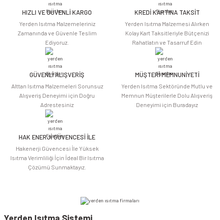
HIZLI VE GÜVENLİ KARGO
KREDİ KARTINA TAKSİT
Ürün resmi kalitesiz, bozuk veya görüntülenemiyor.
Yerden Isıtma Malzemeleriniz
Yerden Isıtma Malzemesi Alırken
Ürün açıklamasında eksik bilgiler bulunuyor.
Zamanında ve Güvenle Teslim
Kolay Kart Taksitleriyle Bütçenizi
Ediyoruz.
Rahatlatın ve Tasarruf Edin
Ürün bilgilerinde hatalar bulunuyor.
Ürün fiyatı diğer sitelerden daha pahalı.
Bu ürüne benzer farklı alternatifler olmalı.
GÜVENLİ ALIŞVERİŞ
MÜŞTERİ MEMNUNİYETİ
Alttan Isıtma Malzemeleri Sorunsuz
Yerden Isıtma Sektöründe Mutlu ve
Alışveriş Deneyimi için Doğru
Memnun Müşterilerle Dolu Alışveriş
Adrestesiniz
Deneyimi için Buradayız
HAK ENERJİ GÜVENCESİ İLE
Gönder
Hakenerji Güvencesi İle Yüksek
Isıtma Verimliliği İçin İdeal Bir Isıtma
Çözümü Sunmaktayız.
Yerden Isıtma Sistemi