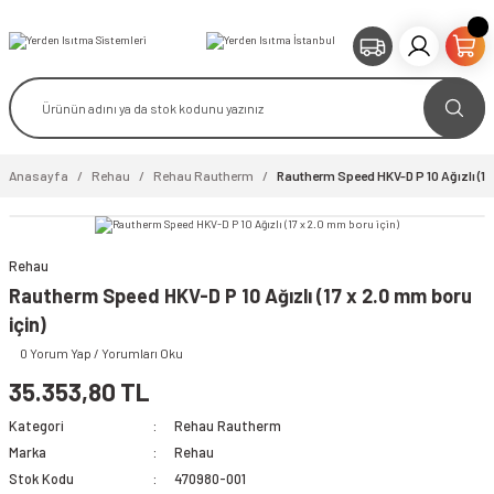
Anasayfa
Rehau
Rehau Rautherm
Rautherm Speed HKV-D P 10 Ağızlı (17 
Rehau
video izle
Rautherm Speed HKV-D P 10 Ağızlı (17 x 2.0 mm boru
için)
0 Yorum Yap / Yorumları Oku
35.353,80 TL
Kategori
Rehau Rautherm
Marka
Rehau
Stok Kodu
470980-001