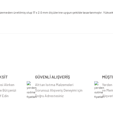
zemeden üretilmiş olup 17 x 2.0 mm ölçülerine uygun şekilde tasarlanmıştır. Yüksek 
etersiz gördüğünüz noktaları öneri formunu kullanarak tarafımıza iletebilirsiniz.
Bu ürüne ilk yorumu siz yapın!
Yorum Yaz
KSİT
GÜVENLİ ALIŞVERİŞ
MÜŞTE
si Alırken
Alttan Isıtma Malzemeleri
Yerden
le Bütçenizi
Sorunsuz Alışveriş Deneyimi için
ve Mem
f Edin
Doğru Adrestesiniz
Alışver