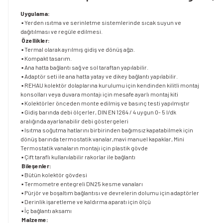
Uygulama:
▪ Yerden ısıtma ve serinletme sistemlerinde sıcak suyun ve
dağıtılması ve regüle edilmesi.
Özellikler:
▪ Termal olarak ayrılmış gidiş ve dönüş ağzı.
▪ Kompakt tasarım.
▪ Ana hatta bağlantı sağ ve sol taraftan yapılabilir.
▪ Adaptör seti ile ana hatta yatay ve dikey bağlantı yapılabilir.
▪ REHAU kolektör dolaplarına kurulumu için kendinden kilitli montaj
konsolları veya duvara montajı için mesafe ayarlı montaj kiti
▪ Kolektörler önceden monte edilmiş ve basınç testi yapılmıştır
▪ Gidiş barında debi ölçerler, DIN EN 1264 / 4 uygun 0- 5 l/dk
aralığında ayarlanabilir debi göstergeleri
▪ Isıtma soğutma hatlarını birbirinden bağımsız kapatabilmek için
dönüş barında termostatik vanalar,mavi manuel kapaklar, Mini
Termostatik vanaların montajı için plastik gövde
▪ Çift taraflı kullanılabilir rakorlar ile bağlantı
Bileşenler:
▪ Bütün kolektör gövdesi
▪ Termometre entegreli DN25 kesme vanaları
▪ Pürjör ve boşaltım bağlantısı ve devrelerin dolumu için adaptörler
▪ Derinlik işaretleme ve kaldırma aparatı için ölçü
▪ İç bağlantı aksamı
Malzeme: