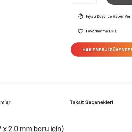
Fiyatı Düşünce Haber Ver
HAK ENERJİ GÜVENCE
umlar
Taksit Seçenekleri
 x 2.0 mm boru için)