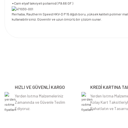
▪ Cam elyaf takviyeli poliamid ( PA 66 GF )
Merhaba, Rautherm Speed HKV-D P 15 Ağızlı boru, yüksek kaliteli polimer mal
kullanabilirsiniz. Güvenilir ve uzun ömürlü bir çözüm sunar.
Bu ürünün fiyat bilgisi, resim, ürün açıklamalarında ve diğer konularda y
Görüş ve önerileriniz için teşekkür ederiz.
Ürün resmi kalitesiz, bozuk veya görüntülenemiyor.
Ürün açıklamasında eksik bilgiler bulunuyor.
HIZLI VE GÜVENLİ KARGO
KREDİ KARTINA TA
Ürün bilgilerinde hatalar bulunuyor.
Ürün fiyatı diğer sitelerden daha pahalı.
Yerden Isıtma Malzemeleriniz
Yerden Isıtma Malzeme
Zamanında ve Güvenle Teslim
Kolay Kart Taksitleriy
Bu ürüne benzer farklı alternatifler olmalı.
Ediyoruz.
Rahatlatın ve Tasarru