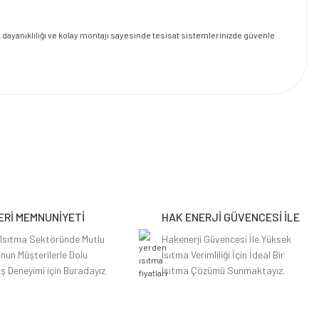
dayanıklılığı ve kolay montajı sayesinde tesisat sistemlerinizde güvenle
Rİ MEMNUNİYETİ
HAK ENERJİ GÜVENCESİ İLE
 Isıtma Sektöründe Mutlu
Hakenerji Güvencesi İle Yüksek
nun Müşterilerle Dolu
Isıtma Verimliliği İçin İdeal Bir
iş Deneyimi için Buradayız
Isıtma Çözümü Sunmaktayız.