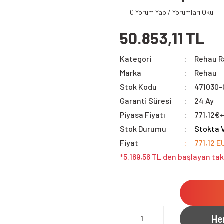
0 Yorum Yap / Yorumları Oku
50.853,11 TL
Kategori
Rehau 
Marka
Rehau
Stok Kodu
471030-
Garanti Süresi
24 Ay
Piyasa Fiyatı
771,12€
Stok Durumu
Stokta 
Fiyat
771,12 E
*5.189,56 TL den başlayan tak
He