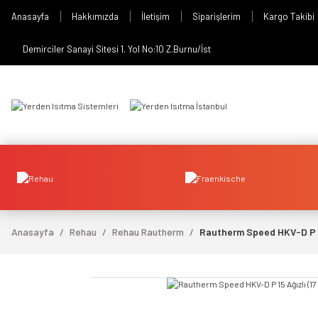
Anasayfa
Hakkımızda
İletişim
Siparişlerim
Kargo Takibi
Demirciler Sanayi Sitesi 1. Yol No:10 Z.Burnu/İst
Anasayfa
Rehau
Rehau Rautherm
Rautherm Speed HKV-D P 15 
video izle