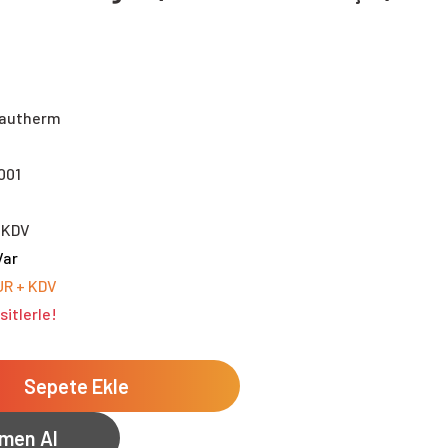
Rautherm
001
+KDV
Var
UR + KDV
sitlerle!
Sepete Ekle
men Al