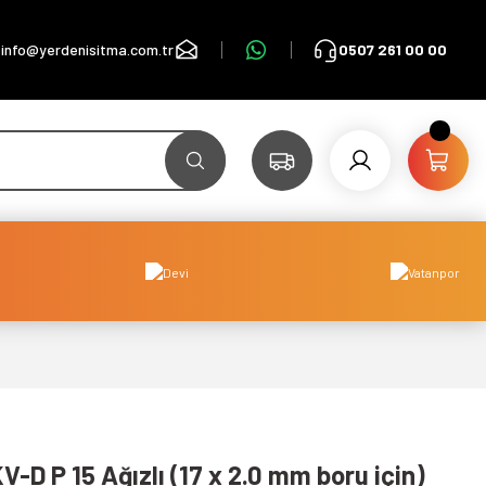
info@yerdenisitma.com.tr
0507 261 00 00
D P 15 Ağızlı (17 x 2.0 mm boru için)