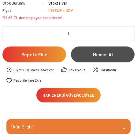
Stok Durumu
Stokta Var
Fiyat
1,91 EUR + KDV
*12,86 TL den başlayan taksitlerle!
Sepete Ekle
Hemen Al
Fiyatı Düşünce Haber Ver
Tavsiye Et
Karşılaştır
HAK ENERJİ GÜVENCESİYLE
Ürün Bilgisi