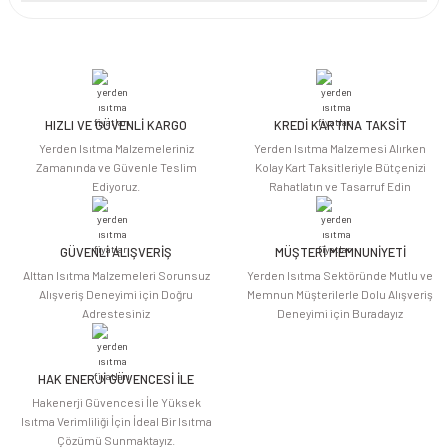
Bu ürünün fiyat bilgisi, resim, ürün açıklamalarında ve diğer konularda
yetersiz gördüğünüz noktaları öneri formunu kullanarak tarafımıza
iletebilirsiniz.
Görüş ve önerileriniz için teşekkür ederiz.
HIZLI VE GÜVENLİ KARGO
KREDİ KARTINA TAKSİT
Ürün resmi kalitesiz, bozuk veya görüntülenemiyor.
Yerden Isıtma Malzemeleriniz
Yerden Isıtma Malzemesi Alırken
Ürün açıklamasında eksik bilgiler bulunuyor.
Zamanında ve Güvenle Teslim
Kolay Kart Taksitleriyle Bütçenizi
Ediyoruz.
Rahatlatın ve Tasarruf Edin
Ürün bilgilerinde hatalar bulunuyor.
Ürün fiyatı diğer sitelerden daha pahalı.
Bu ürüne benzer farklı alternatifler olmalı.
GÜVENLİ ALIŞVERİŞ
MÜŞTERİ MEMNUNİYETİ
Alttan Isıtma Malzemeleri Sorunsuz
Yerden Isıtma Sektöründe Mutlu ve
Alışveriş Deneyimi için Doğru
Memnun Müşterilerle Dolu Alışveriş
Adrestesiniz
Deneyimi için Buradayız
HAK ENERJİ GÜVENCESİ İLE
Gönder
Hakenerji Güvencesi İle Yüksek
Isıtma Verimliliği İçin İdeal Bir Isıtma
Çözümü Sunmaktayız.