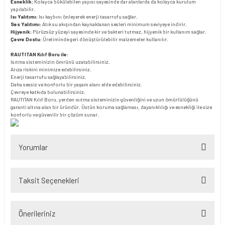
Esneklik:
Kolayca bükülebilen yapısı sayesinde dar alanlarda da kolayca kurulum
yapılabilir.
Isı Yalıtımı:
Isı kaybını önleyerek enerji tasarrufu sağlar.
Ses Yalıtımı:
Atık su akışından kaynaklanan sesleri minimum seviyeye indirir.
Hijyenik:
Pürüzsüz yüzeyi sayesinde kir ve bakteri tutmaz, hijyenik bir kullanım sağlar.
Çevre Dostu:
Üretiminde geri dönüştürülebilir malzemeler kullanılır.
RAUTITAN Kılıf Boru ile:
Isıtma sisteminizin ömrünü uzatabilirsiniz.
Arıza riskini minimize edebilirsiniz.
Enerji tasarrufu sağlayabilirsiniz.
Daha sessiz ve konforlu bir yaşam alanı elde edebilirsiniz.
Çevreye katkıda bulunabilirsiniz.
RAUTITAN Kılıf Boru, yerden ısıtma sisteminizin güvenliğini ve uzun ömürlülüğünü
garanti altına alan bir üründür. Üstün koruma sağlaması, dayanıklılığı ve esnekliği ile size
konforlu ve güvenilir bir çözüm sunar.
Yorumlar
Taksit Seçenekleri
Bu ürüne ilk yorumu siz yapın!
Önerileriniz
Yorum Yaz