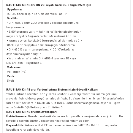
RAUTITAN Kılıf Boru DN 29, siyah, boru 25, kangal 25 m için
Uygulama:
REHAU borular için koruma olarak kullanılır
Özellik:
▪ DIN 1988, Bölüm 200 uyarınca yoğuşma oluşumuna
karşı koruma
▪ EnEV uyarınca yalıtım kalınlığına ilişkin talepler bulun
mayan radyatör bağlantı hatlarında mekanik koruma
▪ Isıtma devresi kolektörü boru geçişleri alanında ve DIN
18560 uyarınca şaptaki derzlerin geçişinde koruma
▪ DIN 49019 uyarınca uygulama, +105 °C'ye kadar ısı
dayanımına ayarlanmıştır.
▪ Yapı malzemesi sınıfı: DIN 4102-1 uyarınca B2 veya
DIN EN 13501-1 uyarınca E
Malzeme:
Polietilen (PE)
Renk:
Siyah
RAUTITAN Kılıf Boru: Yerden Isıtma Sisteminizin Güvenli Kalkanı
Yerden ısıtma sistemleri, son yıllarda konforlu ve enerji tasarruflu ısınma çözümü
arayanlar için oldukça popüler hale gelmiştir. Bu sistemlerin en önemli bileşenlerinden
biri de kılıf borulardır. RAUTITAN Kılıf Boru, üstün koruma sağlaması, dayanıklılığı ve
uzun ömürlülüğü ile öne çıkan bir üründür.
RAUTITAN Kılıf Borunun Avantajları:
Üstün Koruma:
Boruları mekanik darbelere, kimyasallara ve aşınmalara karşı korur. Bu
sayede, sistemin ömrünü uzatır ve arıza riskini minimize eder.
Dayanıklılık:
Yüksek kaliteli PE malzemeden üretilen RAUTITAN Kılıf Borular, zorlu
koşullara karşı dahi dayanıklıdır.