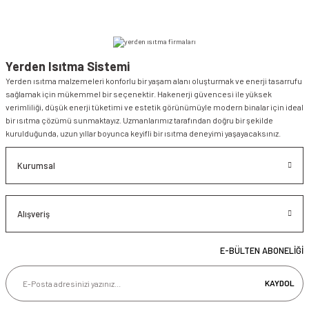
Yerden Isıtma Sistemi
Yerden ısıtma malzemeleri konforlu bir yaşam alanı oluşturmak ve enerji tasarrufu
sağlamak için mükemmel bir seçenektir. Hakenerji güvencesi ile yüksek
verimliliği, düşük enerji tüketimi ve estetik görünümüyle modern binalar için ideal
bir ısıtma çözümü sunmaktayız. Uzmanlarımız tarafından doğru bir şekilde
kurulduğunda, uzun yıllar boyunca keyifli bir ısıtma deneyimi yaşayacaksınız.
Kurumsal
Alışveriş
E-BÜLTEN ABONELİĞİ
KAYDOL