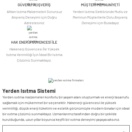
Bu ürüne benzer farklı alternatifler olmalı.
GÜVENLİ ALIŞVERİŞ
MÜŞTERİ MEMNUNİYETİ
Alttan Isıtma Malzemeleri Sorunsuz
Yerden Isıtma Sektöründe Mutlu ve
Alışveriş Deneyimi için Doğru
Memnun Müşterilerle Dolu Alışveriş
Adrestesiniz
Deneyimi için Buradayız
HAK ENERJİ GÜVENCESİ İLE
Gönder
Hakenerji Güvencesi İle Yüksek
Isıtma Verimliliği İçin İdeal Bir Isıtma
Çözümü Sunmaktayız.
Yerden Isıtma Sistemi
Yerden ısıtma malzemeleri konforlu bir yaşam alanı oluşturmak ve enerji tasarrufu
sağlamak için mükemmel bir seçenektir. Hakenerji güvencesi ile yüksek
verimliliği, düşük enerji tüketimi ve estetik görünümüyle modern binalar için ideal
bir ısıtma çözümü sunmaktayız. Uzmanlarımız tarafından doğru bir şekilde
kurulduğunda, uzun yıllar boyunca keyifli bir ısıtma deneyimi yaşayacaksınız.