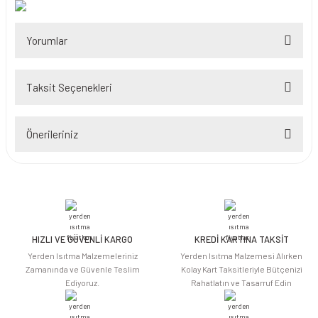
Yorumlar
Taksit Seçenekleri
Bu ürüne ilk yorumu siz yapın!
Önerileriniz
Yorum Yaz
Bu ürünün fiyat bilgisi, resim, ürün açıklamalarında ve diğer konularda
yetersiz gördüğünüz noktaları öneri formunu kullanarak tarafımıza
iletebilirsiniz.
Görüş ve önerileriniz için teşekkür ederiz.
HIZLI VE GÜVENLİ KARGO
KREDİ KARTINA TAKSİT
Ürün resmi kalitesiz, bozuk veya görüntülenemiyor.
Yerden Isıtma Malzemeleriniz
Yerden Isıtma Malzemesi Alırken
Ürün açıklamasında eksik bilgiler bulunuyor.
Zamanında ve Güvenle Teslim
Kolay Kart Taksitleriyle Bütçenizi
Ediyoruz.
Rahatlatın ve Tasarruf Edin
Ürün bilgilerinde hatalar bulunuyor.
Ürün fiyatı diğer sitelerden daha pahalı.