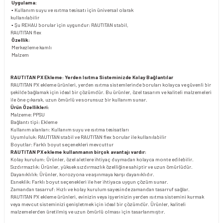
Uygulama:
▪ Kullanım suyu ve ısıtma tesisatı için üniversal olarak
kullanılabilir
▪ Şu REHAU borular için uygundur: RAUTITAN stabil,
RAUTITAN flex
Özellik:
Merkezleme kamlı
Malzem
RAUTITAN PX Ekleme: Yerden Isıtma Sisteminizde Kolay Bağlantılar
RAUTITAN PX ekleme ürünleri, yerden ısıtma sistemlerinde boruları kolayca ve güvenli bir
şekilde bağlamak için ideal bir çözümdür. Bu ürünler, özel tasarım ve kaliteli malzemeleri
ile öne çıkarak, uzun ömürlü ve sorunsuz bir kullanım sunar.
Ürün Özellikleri:
Malzeme: PPSU
Bağlantı tipi: Ekleme
Kullanım alanları: Kullanım suyu ve ısıtma tesisatları
Uyumluluk: RAUTITAN stabil ve RAUTITAN flex borular ile kullanılabilir
Boyutlar: Farklı boyut seçenekleri mevcuttur
RAUTITAN PX ekleme kullanmanın birçok avantajı vardır:
Kolay kurulum: Ürünler, özel aletlere ihtiyaç duymadan kolayca monte edilebilir.
Sızdırmazlık: Ürünler, yüksek sızdırmazlık özelliğine sahiptir ve uzun ömürlüdür.
Dayanıklılık: Ürünler, korozyona ve aşınmaya karşı dayanıklıdır.
Esneklik: Farklı boyut seçenekleri ile her ihtiyaca uygun çözüm sunar.
Zamandan tasarruf: Hızlı ve kolay kurulum sayesinde zamandan tasarruf sağlar.
RAUTITAN PX ekleme ürünleri, evinizin veya işyerinizin yerden ısıtma sistemini kurmak
veya mevcut sisteminizi genişletmek için ideal bir çözümdür. Ürünler, kaliteli
malzemelerden üretilmiş ve uzun ömürlü olması için tasarlanmıştır.