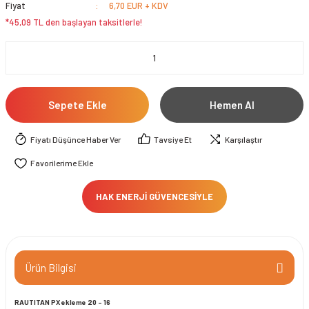
Fiyat
6,70 EUR + KDV
*45,09 TL den başlayan taksitlerle!
Sepete Ekle
Hemen Al
Fiyatı Düşünce Haber Ver
Tavsiye Et
Karşılaştır
HAK ENERJİ GÜVENCESİYLE
Ürün Bilgisi
RAUTITAN PX ekleme 20 - 16