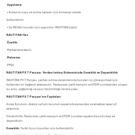
Uygulama:
▪ Kullanım suyu ve ısıtma tesisatı için üniversal olarak
kullanılabilir
▪ Şu REHAU borular için uygundur: RAUTITAN stabil,
RAUTITAN flex
Özellik:
Merkezleme kamlı
Malzeme:
PPSU
RAUTITAN PX T Parçası: Yerden Isıtma Sisteminizde Esneklik ve Dayanıklılık
RAUTITAN PX T Parçası, yerden ısıtma sistemlerinde boruları üç yöne ayırmak için
kullanılan bir bağlantı elemanıdır. Paslanmaz çelik manşon ve EPDM contalardan oluşan
bu ürün, sağlamlığı ve uzun ömürlülüğü ile öne çıkar.
RAUTITAN PX T Parçası'nın Faydaları:
Kolay Kurulum: Aletsiz ve hızlı kurulum sayesinde zamandan ve emekten tasarruf
edersiniz.
Güvenilirlik: Paslanmaz çelik manşon ve EPDM contalar sayesinde sızdırmaz ve
dayanıklıdır.
Esneklik:
Farklı boru boyutları için kullanılabilir.