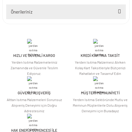
Önerileriniz
Yorum Yaz
Bu ürünün fiyat bilgisi, resim, ürün açıklamalarında ve diğer konularda
yetersiz gördüğünüz noktaları öneri formunu kullanarak tarafımıza
iletebilirsiniz.
Görüş ve önerileriniz için teşekkür ederiz.
HIZLI VE GÜVENLİ KARGO
KREDİ KARTINA TAKSİT
Ürün resmi kalitesiz, bozuk veya görüntülenemiyor.
Yerden Isıtma Malzemeleriniz
Yerden Isıtma Malzemesi Alırken
Ürün açıklamasında eksik bilgiler bulunuyor.
Zamanında ve Güvenle Teslim
Kolay Kart Taksitleriyle Bütçenizi
Ediyoruz.
Rahatlatın ve Tasarruf Edin
Ürün bilgilerinde hatalar bulunuyor.
Ürün fiyatı diğer sitelerden daha pahalı.
Bu ürüne benzer farklı alternatifler olmalı.
GÜVENLİ ALIŞVERİŞ
MÜŞTERİ MEMNUNİYETİ
Alttan Isıtma Malzemeleri Sorunsuz
Yerden Isıtma Sektöründe Mutlu ve
Alışveriş Deneyimi için Doğru
Memnun Müşterilerle Dolu Alışveriş
Adrestesiniz
Deneyimi için Buradayız
HAK ENERJİ GÜVENCESİ İLE
Gönder