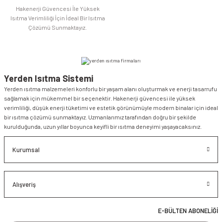
Hakenerji Güvencesi İle Yüksek
Isıtma Verimliliği İçin İdeal Bir Isıtma
Çözümü Sunmaktayız.
Yerden Isıtma Sistemi
Yerden ısıtma malzemeleri konforlu bir yaşam alanı oluşturmak ve enerji tasarrufu
sağlamak için mükemmel bir seçenektir. Hakenerji güvencesi ile yüksek
verimliliği, düşük enerji tüketimi ve estetik görünümüyle modern binalar için ideal
bir ısıtma çözümü sunmaktayız. Uzmanlarımız tarafından doğru bir şekilde
kurulduğunda, uzun yıllar boyunca keyifli bir ısıtma deneyimi yaşayacaksınız.
Kurumsal
Alışveriş
E-BÜLTEN ABONELİĞİ