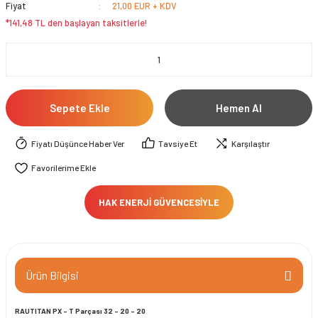
Fiyat
21,00 EUR + KDV
*141,48 TL den başlayan taksitlerle!
Sepete Ekle
Hemen Al
Fiyatı Düşünce Haber Ver
Tavsiye Et
Karşılaştır
HAK ENERJİ GÜVENCESİYLE
Ürün Bilgisi
RAUTITAN PX - T Parçası 32 - 20 - 20