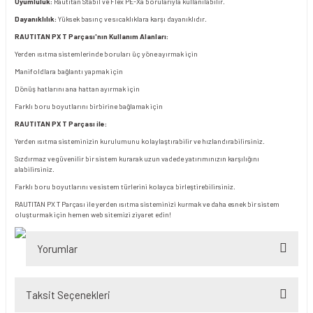
Uyumluluk:
Rautitan Stabil ve Flex PE-Xa borularıyla kullanılabilir.
Dayanıklılık:
Yüksek basınç ve sıcaklıklara karşı dayanıklıdır.
RAUTITAN PX T Parçası'nın Kullanım Alanları:
Yerden ısıtma sistemlerinde boruları üç yöne ayırmak için
Manifoldlara bağlantı yapmak için
Dönüş hatlarını ana hattan ayırmak için
Farklı boru boyutlarını birbirine bağlamak için
RAUTITAN PX T Parçası ile:
Yerden ısıtma sisteminizin kurulumunu kolaylaştırabilir ve hızlandırabilirsiniz.
Sızdırmaz ve güvenilir bir sistem kurarak uzun vadede yatırımınızın karşılığını
alabilirsiniz.
Farklı boru boyutlarını ve sistem türlerini kolayca birleştirebilirsiniz.
RAUTITAN PX T Parçası ile yerden ısıtma sisteminizi kurmak ve daha esnek bir sistem
oluşturmak için hemen web sitemizi ziyaret edin!
Yorumlar
Taksit Seçenekleri
Bu ürüne ilk yorumu siz yapın!