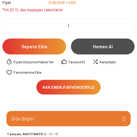
Fiyat
21,00 EUR + KDV
*141,33 TL den başlayan taksitlerle!
Sepete Ekle
Hemen Al
Fiyatı Düşünce Haber Ver
Tavsiye Et
Karşılaştır
HAK ENERJİ GÜVENCESİYLE
Ürün Bilgisi
T parçası, RAUTITAN PX
32 - 25 - 32