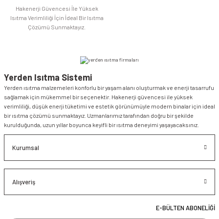
Hakenerji Güvencesi İle Yüksek
Isıtma Verimliliği İçin İdeal Bir Isıtma
Çözümü Sunmaktayız.
Yerden Isıtma Sistemi
Yerden ısıtma malzemeleri konforlu bir yaşam alanı oluşturmak ve enerji tasarrufu
sağlamak için mükemmel bir seçenektir. Hakenerji güvencesi ile yüksek
verimliliği, düşük enerji tüketimi ve estetik görünümüyle modern binalar için ideal
bir ısıtma çözümü sunmaktayız. Uzmanlarımız tarafından doğru bir şekilde
kurulduğunda, uzun yıllar boyunca keyifli bir ısıtma deneyimi yaşayacaksınız.
Kurumsal
Alışveriş
E-BÜLTEN ABONELİĞİ