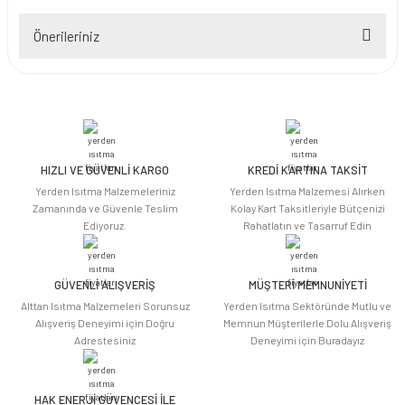
Önerileriniz
Yorum Yaz
Bu ürünün fiyat bilgisi, resim, ürün açıklamalarında ve diğer konularda
yetersiz gördüğünüz noktaları öneri formunu kullanarak tarafımıza
iletebilirsiniz.
Görüş ve önerileriniz için teşekkür ederiz.
HIZLI VE GÜVENLİ KARGO
KREDİ KARTINA TAKSİT
Ürün resmi kalitesiz, bozuk veya görüntülenemiyor.
Yerden Isıtma Malzemeleriniz
Yerden Isıtma Malzemesi Alırken
Ürün açıklamasında eksik bilgiler bulunuyor.
Zamanında ve Güvenle Teslim
Kolay Kart Taksitleriyle Bütçenizi
Ediyoruz.
Rahatlatın ve Tasarruf Edin
Ürün bilgilerinde hatalar bulunuyor.
Ürün fiyatı diğer sitelerden daha pahalı.
Bu ürüne benzer farklı alternatifler olmalı.
GÜVENLİ ALIŞVERİŞ
MÜŞTERİ MEMNUNİYETİ
Alttan Isıtma Malzemeleri Sorunsuz
Yerden Isıtma Sektöründe Mutlu ve
Alışveriş Deneyimi için Doğru
Memnun Müşterilerle Dolu Alışveriş
Adrestesiniz
Deneyimi için Buradayız
HAK ENERJİ GÜVENCESİ İLE
Gönder