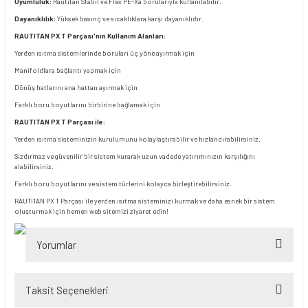
Uyumluluk:
Rautitan Stabil ve Flex PE-Xa borularıyla kullanılabilir.
Dayanıklılık:
Yüksek basınç ve sıcaklıklara karşı dayanıklıdır.
RAUTITAN PX T Parçası'nın Kullanım Alanları:
Yerden ısıtma sistemlerinde boruları üç yöne ayırmak için
Manifoldlara bağlantı yapmak için
Dönüş hatlarını ana hattan ayırmak için
Farklı boru boyutlarını birbirine bağlamak için
RAUTITAN PX T Parçası ile:
Yerden ısıtma sisteminizin kurulumunu kolaylaştırabilir ve hızlandırabilirsiniz.
Sızdırmaz ve güvenilir bir sistem kurarak uzun vadede yatırımınızın karşılığını
alabilirsiniz.
Farklı boru boyutlarını ve sistem türlerini kolayca birleştirebilirsiniz.
RAUTITAN PX T Parçası ile yerden ısıtma sisteminizi kurmak ve daha esnek bir sistem
oluşturmak için hemen web sitemizi ziyaret edin!
Yorumlar
Taksit Seçenekleri
Bu ürüne ilk yorumu siz yapın!