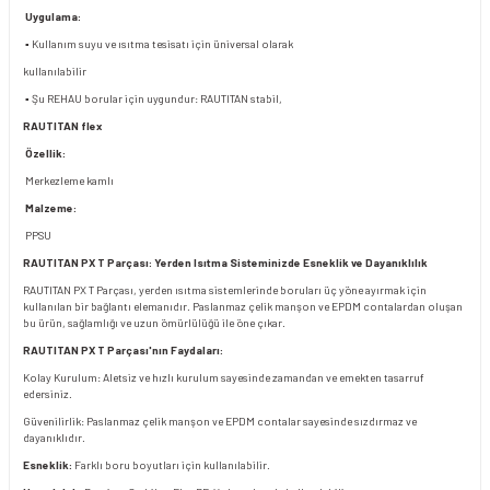
Uygulama:
▪ Kullanım suyu ve ısıtma tesisatı için üniversal olarak
kullanılabilir
▪ Şu REHAU borular için uygundur: RAUTITAN stabil,
RAUTITAN flex
Özellik:
Merkezleme kamlı
Malzeme:
PPSU
RAUTITAN PX T Parçası: Yerden Isıtma Sisteminizde Esneklik ve Dayanıklılık
RAUTITAN PX T Parçası, yerden ısıtma sistemlerinde boruları üç yöne ayırmak için
kullanılan bir bağlantı elemanıdır. Paslanmaz çelik manşon ve EPDM contalardan oluşan
bu ürün, sağlamlığı ve uzun ömürlülüğü ile öne çıkar.
RAUTITAN PX T Parçası'nın Faydaları:
Kolay Kurulum: Aletsiz ve hızlı kurulum sayesinde zamandan ve emekten tasarruf
edersiniz.
Güvenilirlik: Paslanmaz çelik manşon ve EPDM contalar sayesinde sızdırmaz ve
dayanıklıdır.
Esneklik:
Farklı boru boyutları için kullanılabilir.