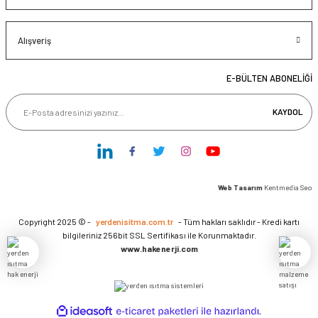
Alışveriş
E-BÜLTEN ABONELİĞİ
KAYDOL
Web Tasarım
Kentmedia Seo
Copyright 2025 © -
yerdenisitma.com.tr
- Tüm hakları saklıdır - Kredi kartı
bilgileriniz 256bit SSL Sertifikası ile Korunmaktadır.
www.hakenerji.com
ideasoft
ile
e-