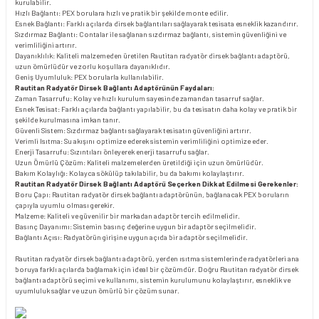
kurulabilir.
Hızlı Bağlantı: PEX borulara hızlı ve pratik bir şekilde monte edilir.
Esnek Bağlantı: Farklı açılarda dirsek bağlantıları sağlayarak tesisata esneklik kazandırır.
Sızdırmaz Bağlantı: Contalar ile sağlanan sızdırmaz bağlantı, sistemin güvenliğini ve
verimliliğini artırır.
Dayanıklılık: Kaliteli malzemeden üretilen Rautitan radyatör dirsek bağlantı adaptörü,
uzun ömürlüdür ve zorlu koşullara dayanıklıdır.
Geniş Uyumluluk: PEX borularla kullanılabilir.
Rautitan Radyatör Dirsek Bağlantı Adaptörünün Faydaları:
Zaman Tasarrufu: Kolay ve hızlı kurulum sayesinde zamandan tasarruf sağlar.
Esnek Tesisat: Farklı açılarda bağlantı yapılabilir, bu da tesisatın daha kolay ve pratik bir
şekilde kurulmasına imkan tanır.
Güvenli Sistem: Sızdırmaz bağlantı sağlayarak tesisatın güvenliğini artırır.
Verimli Isıtma: Su akışını optimize ederek sistemin verimliliğini optimize eder.
Enerji Tasarrufu: Sızıntıları önleyerek enerji tasarrufu sağlar.
Uzun Ömürlü Çözüm: Kaliteli malzemelerden üretildiği için uzun ömürlüdür.
Bakım Kolaylığı: Kolayca sökülüp takılabilir, bu da bakımı kolaylaştırır.
Rautitan Radyatör Dirsek Bağlantı Adaptörü Seçerken Dikkat Edilmesi Gerekenler:
Boru Çapı: Rautitan radyatör dirsek bağlantı adaptörünün, bağlanacak PEX boruların
çapıyla uyumlu olması gerekir.
Malzeme: Kaliteli ve güvenilir bir markadan adaptör tercih edilmelidir.
Basınç Dayanımı: Sistemin basınç değerine uygun bir adaptör seçilmelidir.
Bağlantı Açısı: Radyatörün girişine uygun açıda bir adaptör seçilmelidir.
Rautitan radyatör dirsek bağlantı adaptörü, yerden ısıtma sistemlerinde radyatörleri ana
boruya farklı açılarda bağlamak için ideal bir çözümdür. Doğru Rautitan radyatör dirsek
bağlantı adaptörü seçimi ve kullanımı, sistemin kurulumunu kolaylaştırır, esneklik ve
uyumluluk sağlar ve uzun ömürlü bir çözüm sunar.