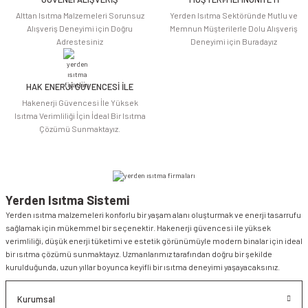
Alttan Isıtma Malzemeleri Sorunsuz
Yerden Isıtma Sektöründe Mutlu ve
Alışveriş Deneyimi için Doğru
Memnun Müşterilerle Dolu Alışveriş
Adrestesiniz
Deneyimi için Buradayız
HAK ENERJİ GÜVENCESİ İLE
Gönder
Hakenerji Güvencesi İle Yüksek
Isıtma Verimliliği İçin İdeal Bir Isıtma
Çözümü Sunmaktayız.
Yerden Isıtma Sistemi
Yerden ısıtma malzemeleri konforlu bir yaşam alanı oluşturmak ve enerji tasarrufu
sağlamak için mükemmel bir seçenektir. Hakenerji güvencesi ile yüksek
verimliliği, düşük enerji tüketimi ve estetik görünümüyle modern binalar için ideal
bir ısıtma çözümü sunmaktayız. Uzmanlarımız tarafından doğru bir şekilde
kurulduğunda, uzun yıllar boyunca keyifli bir ısıtma deneyimi yaşayacaksınız.
Kurumsal