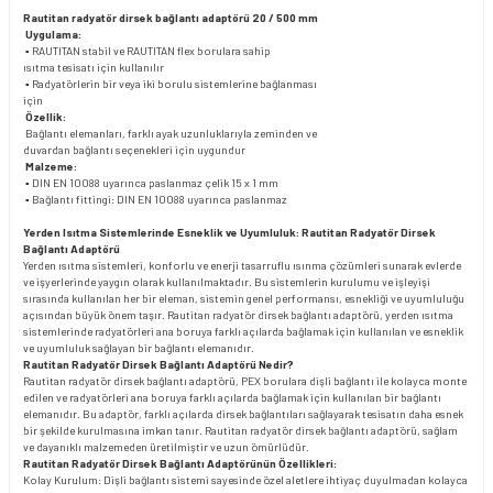
Rautitan radyatör dirsek bağlantı adaptörü 20 / 500 mm
Uygulama:
▪ RAUTITAN stabil ve RAUTITAN flex borulara sahip
ısıtma tesisatı için kullanılır
▪ Radyatörlerin bir veya iki borulu sistemlerine bağlanması
için
Özellik:
Bağlantı elemanları, farklı ayak uzunluklarıyla zeminden ve
duvardan bağlantı seçenekleri için uygundur
Malzeme:
▪ DIN EN 10088 uyarınca paslanmaz çelik 15 x 1 mm
▪ Bağlantı fittingi: DIN EN 10088 uyarınca paslanmaz
Yerden Isıtma Sistemlerinde Esneklik ve Uyumluluk: Rautitan Radyatör Dirsek
Bağlantı Adaptörü
Yerden ısıtma sistemleri, konforlu ve enerji tasarruflu ısınma çözümleri sunarak evlerde
ve işyerlerinde yaygın olarak kullanılmaktadır. Bu sistemlerin kurulumu ve işleyişi
sırasında kullanılan her bir eleman, sistemin genel performansı, esnekliği ve uyumluluğu
açısından büyük önem taşır. Rautitan radyatör dirsek bağlantı adaptörü, yerden ısıtma
sistemlerinde radyatörleri ana boruya farklı açılarda bağlamak için kullanılan ve esneklik
ve uyumluluk sağlayan bir bağlantı elemanıdır.
Rautitan Radyatör Dirsek Bağlantı Adaptörü Nedir?
Rautitan radyatör dirsek bağlantı adaptörü, PEX borulara dişli bağlantı ile kolayca monte
edilen ve radyatörleri ana boruya farklı açılarda bağlamak için kullanılan bir bağlantı
elemanıdır. Bu adaptör, farklı açılarda dirsek bağlantıları sağlayarak tesisatın daha esnek
bir şekilde kurulmasına imkan tanır. Rautitan radyatör dirsek bağlantı adaptörü, sağlam
ve dayanıklı malzemeden üretilmiştir ve uzun ömürlüdür.
Rautitan Radyatör Dirsek Bağlantı Adaptörünün Özellikleri:
Kolay Kurulum: Dişli bağlantı sistemi sayesinde özel aletlere ihtiyaç duyulmadan kolayca