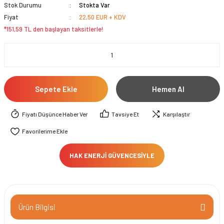
Stok Durumu
Stokta Var
Fiyat
22,50 EUR + KDV
*151,59 TL den başlayan taksitlerle!
Sepete Ekle
Hemen Al
Fiyatı Düşünce Haber Ver
Tavsiye Et
Karşılaştır
HAK ENERJİ GÜVENCESİYLE
Ürün Bilgisi