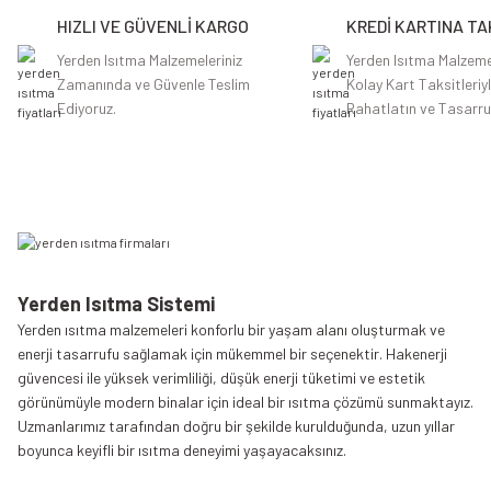
HIZLI VE GÜVENLİ KARGO
KREDİ KARTINA TA
Ürün bilgilerinde hatalar bulunuyor.
Ürün fiyatı diğer sitelerden daha pahalı.
Yerden Isıtma Malzemeleriniz
Yerden Isıtma Malzeme
Zamanında ve Güvenle Teslim
Kolay Kart Taksitleriy
Bu ürüne benzer farklı alternatifler olmalı.
Ediyoruz.
Rahatlatın ve Tasarru
Yerden Isıtma Sistemi
Yerden ısıtma malzemeleri konforlu bir yaşam alanı oluşturmak ve
enerji tasarrufu sağlamak için mükemmel bir seçenektir. Hakenerji
güvencesi ile yüksek verimliliği, düşük enerji tüketimi ve estetik
görünümüyle modern binalar için ideal bir ısıtma çözümü sunmaktayız.
Uzmanlarımız tarafından doğru bir şekilde kurulduğunda, uzun yıllar
boyunca keyifli bir ısıtma deneyimi yaşayacaksınız.