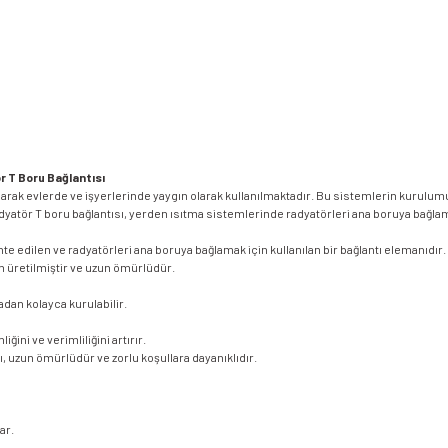
r T Boru Bağlantısı
rak evlerde ve işyerlerinde yaygın olarak kullanılmaktadır. Bu sistemlerin kurulumu 
yatör T boru bağlantısı, yerden ısıtma sistemlerinde radyatörleri ana boruya bağlamak
te edilen ve radyatörleri ana boruya bağlamak için kullanılan bir bağlantı elemanıdır. Bu
n üretilmiştir ve uzun ömürlüdür.
adan kolayca kurulabilir.
ğini ve verimliliğini artırır.
, uzun ömürlüdür ve zorlu koşullara dayanıklıdır.
ar.