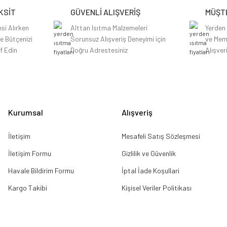
KSİT
GÜVENLİ ALIŞVERİŞ
MÜŞTE
si Alırken
Alttan Isıtma Malzemeleri
Yerden
le Bütçenizi
Sorunsuz Alışveriş Deneyimi için
ve Mem
f Edin
Doğru Adrestesiniz
Alışver
Gönder
Kurumsal
Alışveriş
İletişim
Mesafeli Satış Sözleşmesi
İletişim Formu
Gizlilik ve Güvenlik
Havale Bildirim Formu
İptal İade Koşullari
Kargo Takibi
Kişisel Veriler Politikası