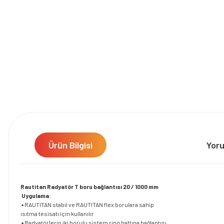
Ürün Bilgisi
Yor
Rautitan Radyatör T boru bağlantısı 20 / 1000 mm
Uygulama
:
▪ RAUTITAN stabil ve RAUTITAN flex borulara sahip
ısıtma tesisatı için kullanılır
▪ Radyatörlerin iki borulu sistem ring hattına bağlantısı