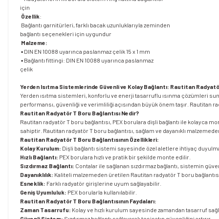
için
Özellik
:
Bağlantı garnitürleri, farklı bacak uzunluklarıyla zeminden
bağlantı seçenekleri için uygundur
Malzeme:
▪ DIN EN 10088 uyarınca paslanmaz çelik 15 x 1 mm
▪ Bağlantı fittingi: DIN EN 10088 uyarınca paslanmaz
çelik
Yerden Isıtma Sistemlerinde Güvenli ve Kolay Bağlantı: Rautitan Radyatö
Yerden ısıtma sistemleri, konforlu ve enerji tasarruflu ısınma çözümleri suna
performansı, güvenliği ve verimliliği açısından büyük önem taşır. Rautitan rad
Rautitan Radyatör T Boru Bağlantısı Nedir?
Rautitan radyatör T boru bağlantısı, PEX borulara dişli bağlantı ile kolayca mon
sahiptir. Rautitan radyatör T boru bağlantısı, sağlam ve dayanıklı malzemede
Rautitan Radyatör T Boru Bağlantısının Özellikleri:
Kolay Kurulum:
Dişli bağlantı sistemi sayesinde özel aletlere ihtiyaç duyulm
Hızlı Bağlantı:
PEX borulara hızlı ve pratik bir şekilde monte edilir.
Sızdırmaz Bağlantı:
Contalar ile sağlanan sızdırmaz bağlantı, sistemin güvenli
Dayanıklılık:
Kaliteli malzemeden üretilen Rautitan radyatör T boru bağlantısı
Esneklik:
Farklı radyatör girişlerine uyum sağlayabilir.
Geniş Uyumluluk:
PEX borularla kullanılabilir.
Rautitan Radyatör T Boru Bağlantısının Faydaları:
Zaman Tasarrufu:
Kolay ve hızlı kurulum sayesinde zamandan tasarruf sağl
Güvenli Sistem:
Sızdırmaz bağlantı sağlayarak tesisatın güvenliğini artırır.