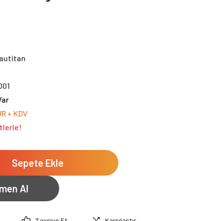
autitan
001
Var
UR + KDV
tlerle!
Sepete Ekle
men Al
Tavsiye Et
Karşılaştır