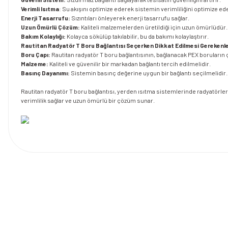
Verimli Isıtma
: Su akışını optimize ederek sistemin verimliliğini optimize ed
Enerji Tasarrufu:
Sızıntıları önleyerek enerji tasarrufu sağlar.
Uzun Ömürlü Çözüm:
Kaliteli malzemelerden üretildiği için uzun ömürlüdür.
Bakım Kolaylığı:
Kolayca sökülüp takılabilir, bu da bakımı kolaylaştırır.
Rautitan Radyatör T Boru Bağlantısı Seçerken Dikkat Edilmesi Gerekenle
Boru Çapı:
Rautitan radyatör T boru bağlantısının, bağlanacak PEX boruların 
Malzeme:
Kaliteli ve güvenilir bir markadan bağlantı tercih edilmelidir.
Basınç Dayanımı:
Sistemin basınç değerine uygun bir bağlantı seçilmelidir.
Rautitan radyatör T boru bağlantısı, yerden ısıtma sistemlerinde radyatörler
verimlilik sağlar ve uzun ömürlü bir çözüm sunar.
Bu ürünün fiyat bilgisi, resim, ürün açıklamalarında ve diğer konularda y
Görüş ve önerileriniz için teşekkür ederiz.
Ürün resmi kalitesiz, bozuk veya görüntülenemiyor.
Ürün açıklamasında eksik bilgiler bulunuyor.