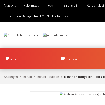
Anasayfa
Hakkımızda
İletişim
Siparişlerim
Kargo Takibi
Demirciler Sanayi Sitesi 1. Yol No:10 Z.Burnu/İst
Anasayfa
Rehau
Rehau Rautitan
Rautitan Radyatör T boru b