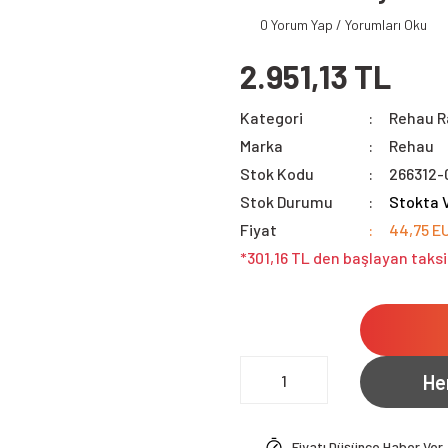
0 Yorum Yap / Yorumları Oku
2.951,13 TL
Kategori
Rehau R
Marka
Rehau
Stok Kodu
266312-
Stok Durumu
Stokta 
Fiyat
44,75 E
*301,16 TL den başlayan taksi
He
Fiyatı Düşünce Haber Ver