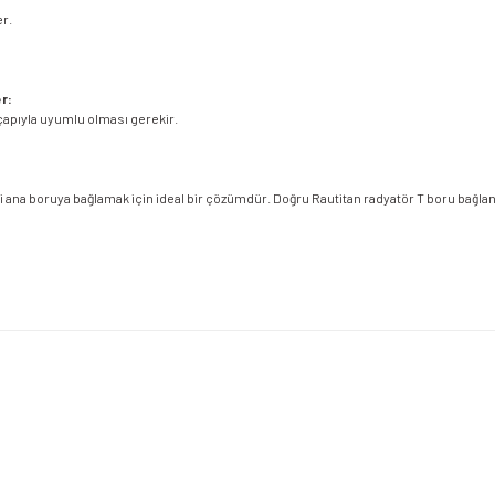
er.
r:
çapıyla uyumlu olması gerekir.
i ana boruya bağlamak için ideal bir çözümdür. Doğru Rautitan radyatör T boru bağlan
etersiz gördüğünüz noktaları öneri formunu kullanarak tarafımıza iletebilirsiniz.
Bu ürüne ilk yorumu siz yapın!
Yorum Yaz