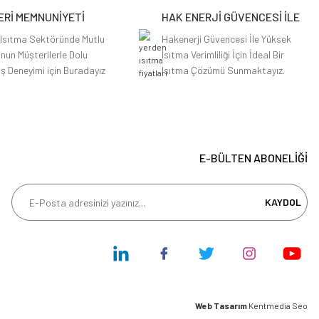
Rİ MEMNUNİYETİ
HAK ENERJİ GÜVENCESİ İLE
 Isıtma Sektöründe Mutlu
Hakenerji Güvencesi İle Yüksek
nun Müşterilerle Dolu
Isıtma Verimliliği İçin İdeal Bir
iş Deneyimi için Buradayız
Isıtma Çözümü Sunmaktayız.
E-BÜLTEN ABONELİĞİ
KAYDOL
Web Tasarım
Kentmedia Seo