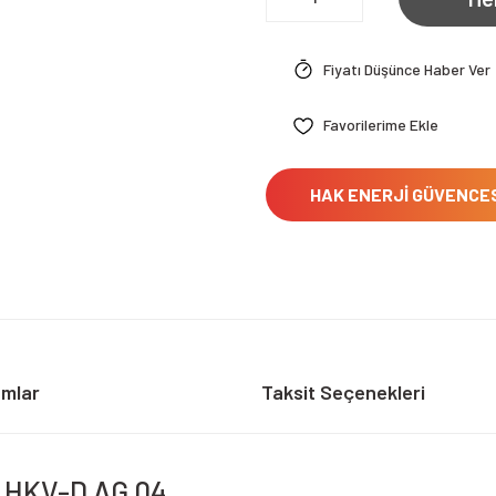
Fiyatı Düşünce Haber Ver
HAK ENERJİ GÜVENCE
umlar
Taksit Seçenekleri
ör HKV-D AG 04