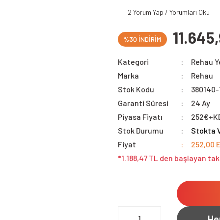
2 Yorum Yap / Yorumları Oku
11.645
%30 İNDİRİM
Kategori
Rehau Ye
Marka
Rehau
Stok Kodu
380140-
Garanti Süresi
24 Ay
Piyasa Fiyatı
252€+K
Stok Durumu
Stokta 
Fiyat
252,00 
*1.188,47 TL den başlayan tak
He