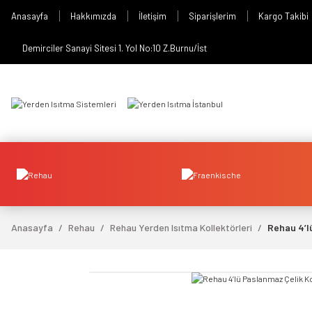
Anasayfa
Hakkımızda
İletişim
Siparişlerim
Kargo Takibi
Demirciler Sanayi Sitesi 1. Yol No:10 Z.Burnu/İst
Anasayfa
Rehau
Rehau Yerden Isıtma Kollektörleri
Rehau 4’l