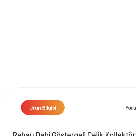
Ürün Bilgisi
Yor
Rehau Debi Göstergeli Çelik Kollekt