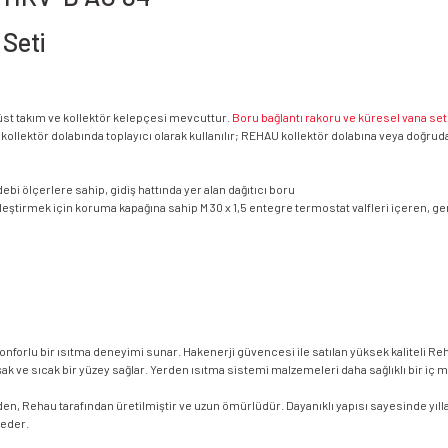
 Seti
t üst takım ve kollektör kelepçesi mevcuttur.
Boru bağlantı rakoru ve küresel vana set
kollektör dolabında toplayıcı olarak kullanılır; REHAU kollektör dolabına veya doğru
ebi ölçerlere sahip, gidiş hattında yer alan dağıtıcı boru
ştirmek için koruma kapağına sahip M 30 x 1,5 entegre termostat valfleri içeren, ger
konforlu bir ısıtma deneyimi sunar. Hakenerji güvencesi ile satılan yüksek kaliteli Re
k ve sıcak bir yüzey sağlar. Yerden ısıtma sistemi malzemeleri daha sağlıklı bir iç 
en, Rehau tarafından üretilmiştir ve uzun ömürlüdür. Dayanıklı yapısı sayesinde yılla
e eder.