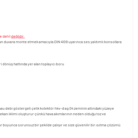
e dahil
değildir.
dan duvara monte etmek amacıyla DIN 4109 uyarınca ses yalıtımlı konsollara
i dönüş hattında yer alan toplayıcı boru
hau debi göstergeli çelik kolektör hkv-d ag 04 zeminin altındaki yüzeye
mekan iklimi oluşturur çünkü hava akımlarının neden olduğu toz ve
r boyunca sorunsuz bir şekilde çalışır ve size güvenilir bir ısıtma çözümü