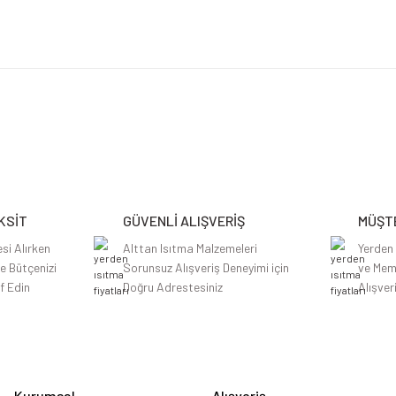
etersiz gördüğünüz noktaları öneri formunu kullanarak tarafımıza iletebilirsiniz.
zel paketleme ve güvence için firmanıza çok teşekkür ederim.
KSİT
GÜVENLİ ALIŞVERİŞ
MÜŞTE
si Alırken
Alttan Isıtma Malzemeleri
Yerden
le Bütçenizi
Sorunsuz Alışveriş Deneyimi için
ve Mem
f Edin
Doğru Adrestesiniz
Alışver
zel paketleme ve güvence için firmanıza çok teşekkür ederim.
Gönder
Kurumsal
Alışveriş