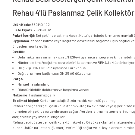
Rehau 4'lü Paslanmaz Çelik Kollektör
Ürün Kodu:
380140-102
Liste Fiyatı:
252€+KDV
Paket İçeriği:
Set şeklinde satılmaktadır. Kutu içerisinde kırmızı ve mavi al
Uygulama:
Yerden ısıtma veya soğutma devrelerini bağlamak için dağıtıcı ve 
önceden monte edilir.
Özellik:
Debi miktarını ayarlamak için EN 1264-4 uyarınca entegre ve kilitlenebilir d
Münferit ısıtma/soğutma devrelerini kapatmak ve REHAU aktüatörleri yerle
HK çıkışı: DIN EN 16313 uyarınca Eurokonus
Dağıtıcı primer bağlantısı: DN 25 AG düz contalı
Parça:
Manuel havalandırıcı
Döndürülebilir doldurma ve boşaltma vanası
Malzeme:
Paslanmaz çelik
Teslimat biçimi:
Karton ambalajlı, Sızdırmazlık kontrolü yapılmış
Rehau debi göstergeli çelik kollektör hkv-d ag 04 evinizde veya iş yerinizde 
homojen bir şekilde ısı yayılmasını sağlar. Yerden ısıtma malzemeleri yumuşa
alerjenlerin yayılmasını engeller.
Rehau debi göstergeli çelik kolektör hkv-d ag 04 yüksek kaliteli malzemelerd
sunar. Üstün ısı iletkenliği, enerji verimliliği sağlar ve ısı kayıplarını minimiz