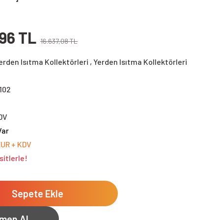
,96 TL
16.637,08 TL
rden Isıtma Kollektörleri
,
Yerden Isıtma Kollektörleri
102
DV
Var
EUR + KDV
sitlerle!
Sepete Ekle
men Al