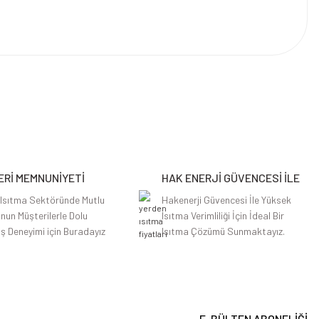
Rİ MEMNUNİYETİ
HAK ENERJİ GÜVENCESİ İLE
 Isıtma Sektöründe Mutlu
Hakenerji Güvencesi İle Yüksek
nun Müşterilerle Dolu
Isıtma Verimliliği İçin İdeal Bir
iş Deneyimi için Buradayız
Isıtma Çözümü Sunmaktayız.
E-BÜLTEN ABONELİĞİ