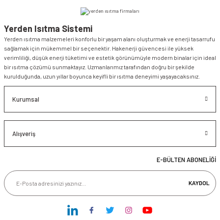
Yerden Isıtma Sistemi
Yerden ısıtma malzemeleri konforlu bir yaşam alanı oluşturmak ve enerji tasarrufu
sağlamak için mükemmel bir seçenektir. Hakenerji güvencesi ile yüksek
verimliliği, düşük enerji tüketimi ve estetik görünümüyle modern binalar için ideal
bir ısıtma çözümü sunmaktayız. Uzmanlarımız tarafından doğru bir şekilde
kurulduğunda, uzun yıllar boyunca keyifli bir ısıtma deneyimi yaşayacaksınız.
Kurumsal
Alışveriş
E-BÜLTEN ABONELİĞİ
KAYDOL