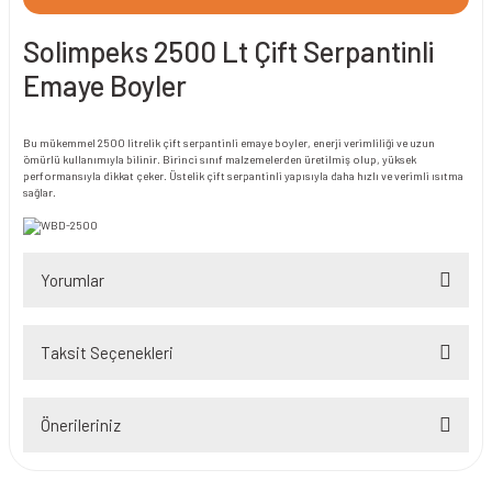
Solimpeks 2500 Lt Çift Serpantinli
Emaye Boyler
Bu mükemmel 2500 litrelik çift serpantinli emaye boyler, enerji verimliliği ve uzun
ömürlü kullanımıyla bilinir. Birinci sınıf malzemelerden üretilmiş olup, yüksek
performansıyla dikkat çeker. Üstelik çift serpantinli yapısıyla daha hızlı ve verimli ısıtma
sağlar.
Yorumlar
Taksit Seçenekleri
Bu ürüne ilk yorumu siz yapın!
Önerileriniz
Yorum Yaz
Bu ürünün fiyat bilgisi, resim, ürün açıklamalarında ve diğer konularda