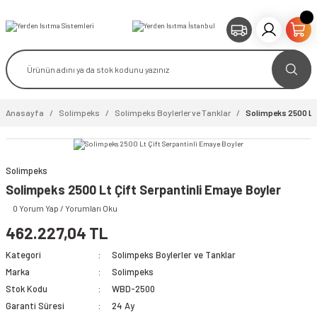
Anasayfa
Solimpeks
Solimpeks Boylerler ve Tanklar
Solimpeks 2500 Lt 
Solimpeks
video izle
Solimpeks 2500 Lt Çift Serpantinli Emaye Boyler
0 Yorum Yap / Yorumları Oku
462.227,04 TL
Kategori
Solimpeks Boylerler ve Tanklar
Marka
Solimpeks
Stok Kodu
WBD-2500
Garanti Süresi
24 Ay