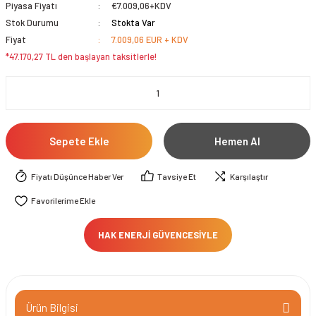
Piyasa Fiyatı
€7.009,06+KDV
Stok Durumu
Stokta Var
Fiyat
7.009,06 EUR + KDV
*47.170,27 TL den başlayan taksitlerle!
Sepete Ekle
Hemen Al
Fiyatı Düşünce Haber Ver
Tavsiye Et
Karşılaştır
HAK ENERJİ GÜVENCESİYLE
Ürün Bilgisi