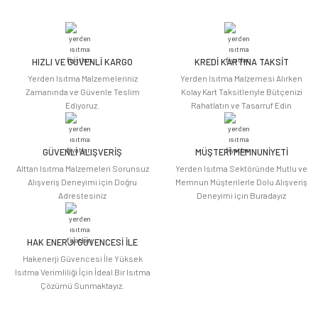
yetersiz gördüğünüz noktaları öneri formunu kullanarak tarafımıza
iletebilirsiniz.
Görüş ve önerileriniz için teşekkür ederiz.
HIZLI VE GÜVENLİ KARGO
KREDİ KARTINA TAKSİT
Ürün resmi kalitesiz, bozuk veya görüntülenemiyor.
Yerden Isıtma Malzemeleriniz
Yerden Isıtma Malzemesi Alırken
Ürün açıklamasında eksik bilgiler bulunuyor.
Zamanında ve Güvenle Teslim
Kolay Kart Taksitleriyle Bütçenizi
Ediyoruz.
Rahatlatın ve Tasarruf Edin
Ürün bilgilerinde hatalar bulunuyor.
Ürün fiyatı diğer sitelerden daha pahalı.
Bu ürüne benzer farklı alternatifler olmalı.
GÜVENLİ ALIŞVERİŞ
MÜŞTERİ MEMNUNİYETİ
Alttan Isıtma Malzemeleri Sorunsuz
Yerden Isıtma Sektöründe Mutlu ve
Alışveriş Deneyimi için Doğru
Memnun Müşterilerle Dolu Alışveriş
Adrestesiniz
Deneyimi için Buradayız
HAK ENERJİ GÜVENCESİ İLE
Gönder
Hakenerji Güvencesi İle Yüksek
Isıtma Verimliliği İçin İdeal Bir Isıtma
Çözümü Sunmaktayız.