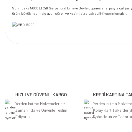
Solimpeks 5000 Lt Çift Serpantinli Emaye Boyler, güneş enerjisiyle çalışan y
ürün, büyük hacmiyle uzun süreli ve kesintisiz sıcak su ihtiyacını karşılar.
Bu ürünün fiyat bilgisi, resim, ürün açıklamalarında ve diğer konularda y
Görüş ve önerileriniz için teşekkür ederiz.
Ürün resmi kalitesiz, bozuk veya görüntülenemiyor.
Ürün açıklamasında eksik bilgiler bulunuyor.
HIZLI VE GÜVENLİ KARGO
KREDİ KARTINA TA
Ürün bilgilerinde hatalar bulunuyor.
Ürün fiyatı diğer sitelerden daha pahalı.
Yerden Isıtma Malzemeleriniz
Yerden Isıtma Malzeme
Zamanında ve Güvenle Teslim
Kolay Kart Taksitleriy
Bu ürüne benzer farklı alternatifler olmalı.
Ediyoruz.
Rahatlatın ve Tasarru