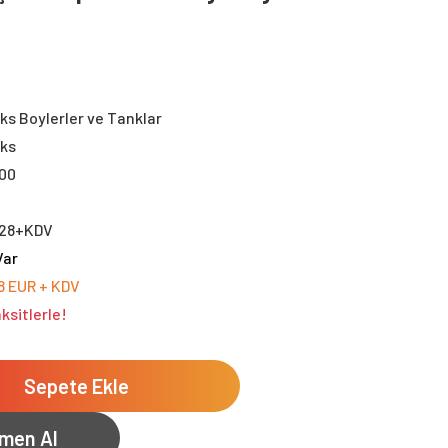
s Boylerler ve Tanklar
ks
00
,28+KDV
Var
8 EUR + KDV
ksitlerle!
Sepete Ekle
men Al