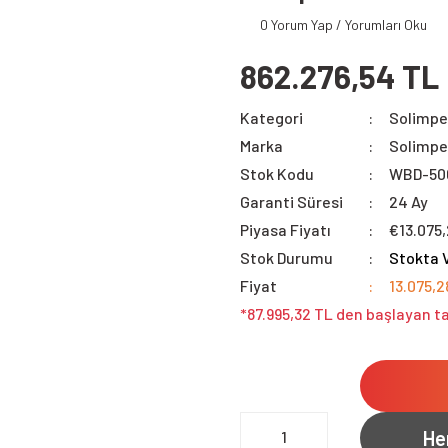
0 Yorum Yap / Yorumları Oku
862.276,54 TL
Kategori
Solimpek
Marka
Solimpe
Stok Kodu
WBD-50
Garanti Süresi
24 Ay
Piyasa Fiyatı
€13.075
Stok Durumu
Stokta 
Fiyat
13.075,2
*87.995,32 TL den başlayan ta
He