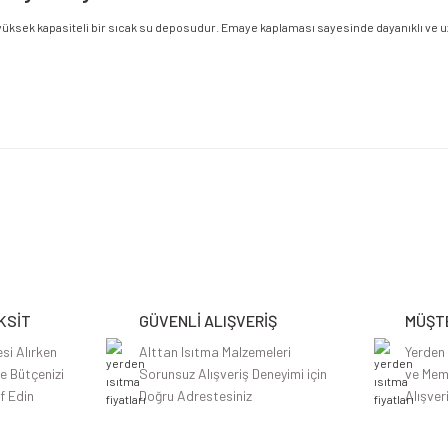
üksek kapasiteli bir sıcak su deposudur. Emaye kaplaması sayesinde dayanıklı ve uzun
etersiz gördüğünüz noktaları öneri formunu kullanarak tarafımıza iletebilirsiniz.
Bu ürüne ilk yorumu siz yapın!
Yorum Yaz
KSİT
GÜVENLİ ALIŞVERİŞ
MÜŞTE
si Alırken
Alttan Isıtma Malzemeleri
Yerden
le Bütçenizi
Sorunsuz Alışveriş Deneyimi için
ve Mem
f Edin
Doğru Adrestesiniz
Alışver