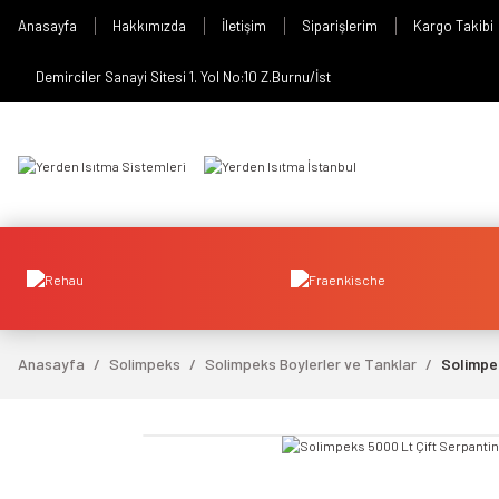
Anasayfa
Hakkımızda
İletişim
Siparişlerim
Kargo Takibi
Demirciler Sanayi Sitesi 1. Yol No:10 Z.Burnu/İst
Anasayfa
Solimpeks
Solimpeks Boylerler ve Tanklar
Solimpe
video izle