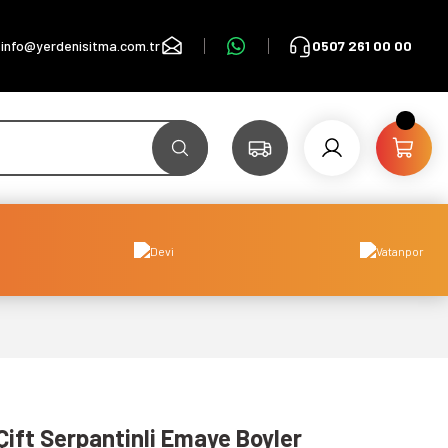
info@yerdenisitma.com.tr
0507 261 00 00
ift Serpantinli Emaye Boyler