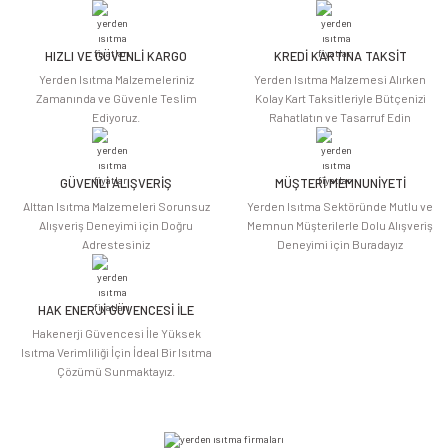
Görüş ve önerileriniz için teşekkür ederiz.
HIZLI VE GÜVENLİ KARGO
KREDİ KARTINA TAKSİT
Ürün resmi kalitesiz, bozuk veya görüntülenemiyor.
Yerden Isıtma Malzemeleriniz
Yerden Isıtma Malzemesi Alırken
Ürün açıklamasında eksik bilgiler bulunuyor.
Zamanında ve Güvenle Teslim
Kolay Kart Taksitleriyle Bütçenizi
Ediyoruz.
Rahatlatın ve Tasarruf Edin
Ürün bilgilerinde hatalar bulunuyor.
Ürün fiyatı diğer sitelerden daha pahalı.
Bu ürüne benzer farklı alternatifler olmalı.
GÜVENLİ ALIŞVERİŞ
MÜŞTERİ MEMNUNİYETİ
Alttan Isıtma Malzemeleri Sorunsuz
Yerden Isıtma Sektöründe Mutlu ve
Alışveriş Deneyimi için Doğru
Memnun Müşterilerle Dolu Alışveriş
Adrestesiniz
Deneyimi için Buradayız
HAK ENERJİ GÜVENCESİ İLE
Gönder
Hakenerji Güvencesi İle Yüksek
Isıtma Verimliliği İçin İdeal Bir Isıtma
Çözümü Sunmaktayız.