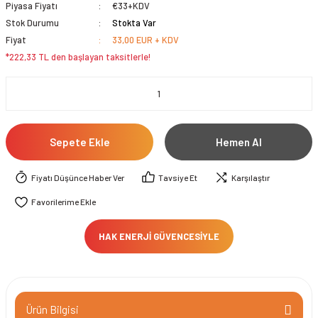
Piyasa Fiyatı
€33+KDV
Stok Durumu
Stokta Var
Fiyat
33,00 EUR + KDV
*222,33 TL den başlayan taksitlerle!
Sepete Ekle
Hemen Al
Fiyatı Düşünce Haber Ver
Tavsiye Et
Karşılaştır
HAK ENERJİ GÜVENCESİYLE
Ürün Bilgisi