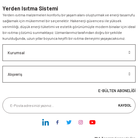
Yerden Isıtma Sistemi
Yerden ısıtma malzemeleri konforlu bir yaşam alanı oluşturmak ve enerji tasarrufu
sağlamak için mükemmel bir seçenektir. Hakenerji güvencesi ile yüksek
verimliliği, düşük enerji tüketimi ve estetik görünümüyle modern binalar için ideal
bir ısıtma çözümü sunmaktayız. Uzmanlarımız tarafından doğru bir şekilde
kurulduğunda, uzun yıllar boyunca keyifli bir ısıtma deneyimi yaşayacaksınız.
Kurumsal
Alışveriş
E-BÜLTEN ABONELİĞİ
KAYDOL
Web Tasarım
Kentmedia Seo