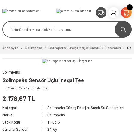
Anasayfa
Solimpeks
Solimpeks Güneş Enerjisi Sıcak Su Sistemleri
Soli
Solimpeks
video izle
Solimpeks Sensör Uçlu İnegal Tee
0 Yorum Yap / Yorumları Oku
2.178,67 TL
Kategori
Solimpeks Güneş Enerjisi Sıcak Su Sistemleri
Marka
Solimpeks
Stok Kodu
TI-0315
Garanti Süresi
24 Ay