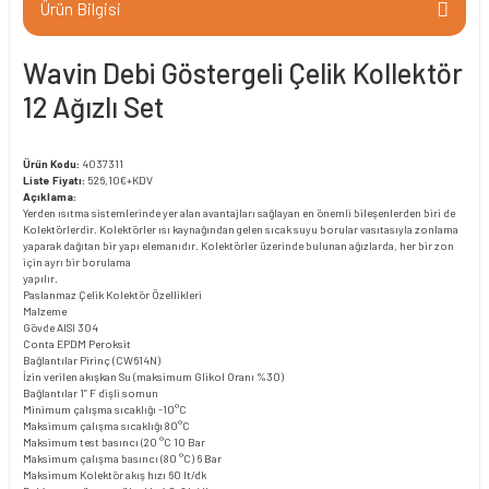
Ürün Bilgisi
Wavin Debi Göstergeli Çelik Kollektör
12 Ağızlı Set
Ürün Kodu:
4037311
Liste Fiyatı:
526,10€+KDV
Açıklama:
Yerden ısıtma sistemlerinde yer alan avantajları sağlayan en önemli bileşenlerden biri de
Kolektörlerdir. Kolektörler ısı kaynağından gelen sıcak suyu borular vasıtasıyla zonlama
yaparak dağıtan bir yapı elemanıdır. Kolektörler üzerinde bulunan ağızlarda, her bir zon
için ayrı bir borulama
yapılır.
Paslanmaz Çelik Kolektör Özellikleri
Malzeme
Gövde AISI 304
Conta EPDM Peroksit
Bağlantılar Pirinç (CW614N)
İzin verilen akışkan Su (maksimum Glikol Oranı %30)
Bağlantılar 1” F dişli somun
Minimum çalışma sıcaklığı -10°C
Maksimum çalışma sıcaklığı 80°C
Maksimum test basıncı (20 °C 10 Bar
Maksimum çalışma basıncı (80 °C) 6 Bar
Maksimum Kolektör akış hızı 60 lt/dk