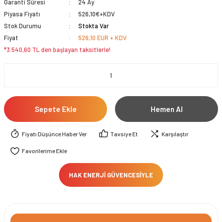
Garanti Süresi
24 Ay
Piyasa Fiyatı
526,10€+KDV
Stok Durumu
Stokta Var
Fiyat
526,10 EUR + KDV
*3.540,60 TL den başlayan taksitlerle!
Sepete Ekle
Hemen Al
Fiyatı Düşünce Haber Ver
Tavsiye Et
Karşılaştır
HAK ENERJİ GÜVENCESİYLE