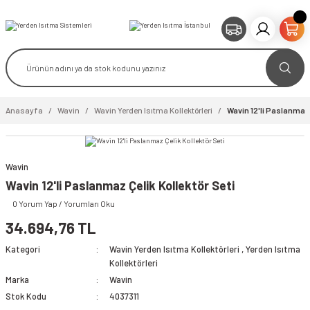
Anasayfa
Wavin
Wavin Yerden Isıtma Kollektörleri
Wavin 12'li Paslanmaz 
Wavin
video izle
Wavin 12'li Paslanmaz Çelik Kollektör Seti
0 Yorum Yap / Yorumları Oku
34.694,76 TL
Kategori
Wavin Yerden Isıtma Kollektörleri
,
Yerden Isıtma
Kollektörleri
Marka
Wavin
Stok Kodu
4037311