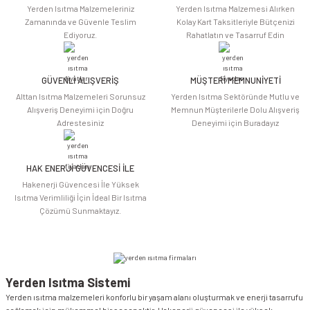
Ürün resmi kalitesiz, bozuk veya görüntülenemiyor.
Yerden Isıtma Malzemeleriniz
Yerden Isıtma Malzemesi Alırken
Ürün açıklamasında eksik bilgiler bulunuyor.
Zamanında ve Güvenle Teslim
Kolay Kart Taksitleriyle Bütçenizi
Ediyoruz.
Rahatlatın ve Tasarruf Edin
Ürün bilgilerinde hatalar bulunuyor.
Ürün fiyatı diğer sitelerden daha pahalı.
Bu ürüne benzer farklı alternatifler olmalı.
GÜVENLİ ALIŞVERİŞ
MÜŞTERİ MEMNUNİYETİ
Alttan Isıtma Malzemeleri Sorunsuz
Yerden Isıtma Sektöründe Mutlu ve
Alışveriş Deneyimi için Doğru
Memnun Müşterilerle Dolu Alışveriş
Adrestesiniz
Deneyimi için Buradayız
HAK ENERJİ GÜVENCESİ İLE
Gönder
Hakenerji Güvencesi İle Yüksek
Isıtma Verimliliği İçin İdeal Bir Isıtma
Çözümü Sunmaktayız.
Yerden Isıtma Sistemi
Yerden ısıtma malzemeleri konforlu bir yaşam alanı oluşturmak ve enerji tasarrufu
sağlamak için mükemmel bir seçenektir. Hakenerji güvencesi ile yüksek