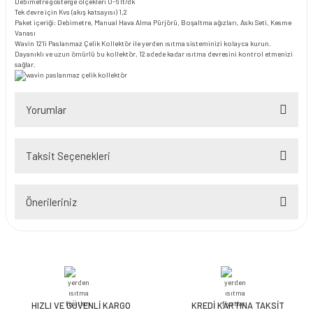
Debimetre gösterge ölçekleri 0-6 lt/dk
Tek devre için Kvs (akış katsayısı) 1,2
Paket içeriği: Debimetre, Manual Hava Alma Pürjörü, Boşaltma ağızları, Askı Seti, Kesme
Vanası
Wavin 12'li Paslanmaz Çelik Kollektör ile yerden ısıtma sisteminizi kolayca kurun.
Dayanıklı ve uzun ömürlü bu kollektör, 12 adede kadar ısıtma devresini kontrol etmenizi
sağlar.
Yorumlar
Taksit Seçenekleri
Bu ürüne ilk yorumu siz yapın!
Önerileriniz
Yorum Yaz
Bu ürünün fiyat bilgisi, resim, ürün açıklamalarında ve diğer konularda
yetersiz gördüğünüz noktaları öneri formunu kullanarak tarafımıza
iletebilirsiniz.
Görüş ve önerileriniz için teşekkür ederiz.
HIZLI VE GÜVENLİ KARGO
KREDİ KARTINA TAKSİT