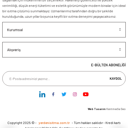
verimliliği, düşük enerji tüketimi ve estetik görünümüyle modern binalar için ideal
bir ısıtma çözümü sunmaktayız. Uzmanlarımız tarafından doğru bir şekilde
kurulduğunda, uzun yıllar boyunca keyifli bir ısıtma deneyimi yaşayacaksınız.
Kurumsal
Alışveriş
E-BÜLTEN ABONELİĞİ
KAYDOL
Web Tasarım
Kentmedia Seo
Copyright 2025 © -
yerdenisitma.com.tr
- Tüm hakları saklıdır - Kredi kartı