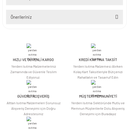
Bu ürüne ilk yorumu siz yapın!
Önerileriniz
Yorum Yaz
Bu ürünün fiyat bilgisi, resim, ürün açıklamalarında ve diğer konularda
yetersiz gördüğünüz noktaları öneri formunu kullanarak tarafımıza
iletebilirsiniz.
Görüş ve önerileriniz için teşekkür ederiz.
HIZLI VE GÜVENLİ KARGO
KREDİ KARTINA TAKSİT
Ürün resmi kalitesiz, bozuk veya görüntülenemiyor.
Yerden Isıtma Malzemeleriniz
Yerden Isıtma Malzemesi Alırken
Ürün açıklamasında eksik bilgiler bulunuyor.
Zamanında ve Güvenle Teslim
Kolay Kart Taksitleriyle Bütçenizi
Ediyoruz.
Rahatlatın ve Tasarruf Edin
Ürün bilgilerinde hatalar bulunuyor.
Ürün fiyatı diğer sitelerden daha pahalı.
Bu ürüne benzer farklı alternatifler olmalı.
GÜVENLİ ALIŞVERİŞ
MÜŞTERİ MEMNUNİYETİ
Alttan Isıtma Malzemeleri Sorunsuz
Yerden Isıtma Sektöründe Mutlu ve
Alışveriş Deneyimi için Doğru
Memnun Müşterilerle Dolu Alışveriş
Adrestesiniz
Deneyimi için Buradayız