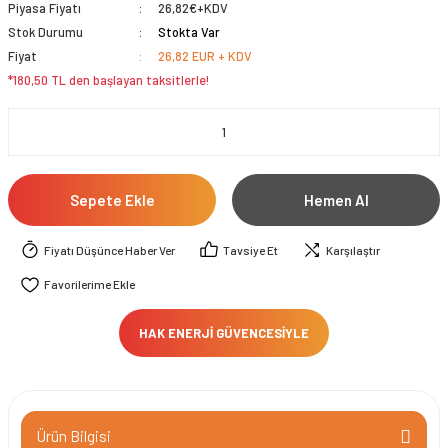
Piyasa Fiyatı
26,82€+KDV
Stok Durumu
Stokta Var
Fiyat
26,82 EUR + KDV
*180,50 TL den başlayan taksitlerle!
Sepete Ekle
Hemen Al
Fiyatı Düşünce Haber Ver
Tavsiye Et
Karşılaştır
HAK ENERJİ GÜVENCESİYLE
Ürün Bilgisi