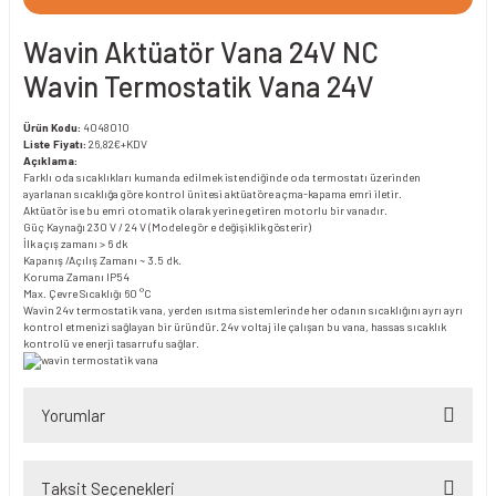
Wavin Aktüatör Vana 24V NC
Wavin Termostatik Vana 24V
Ürün Kodu:
4048010
Liste Fiyatı:
26,82€+KDV
Açıklama:
Farklı oda sıcaklıkları kumanda edilmek istendiğinde oda termostatı üzerinden
ayarlanan sıcaklığa göre kontrol ünitesi aktüatöre açma-kapama emri iletir.
Aktüatör ise bu emri otomatik olarak yerine getiren motorlu bir vanadır.
Güç Kaynağı 230 V / 24 V (Modele gör e değişiklik gösterir)
İlk açış zamanı > 6 dk
Kapanış /Açılış Zamanı ~ 3.5 dk.
Koruma Zamanı IP54
Max. Çevre Sıcaklığı 60 °C
Wavin 24v termostatik vana, yerden ısıtma sistemlerinde her odanın sıcaklığını ayrı ayrı
kontrol etmenizi sağlayan bir üründür. 24v voltaj ile çalışan bu vana, hassas sıcaklık
kontrolü ve enerji tasarrufu sağlar.
Yorumlar
Taksit Seçenekleri