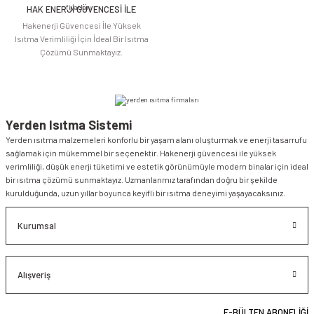
HAK ENERJİ GÜVENCESİ İLE
Gönder
Hakenerji Güvencesi İle Yüksek
Isıtma Verimliliği İçin İdeal Bir Isıtma
Çözümü Sunmaktayız.
Yerden Isıtma Sistemi
Yerden ısıtma malzemeleri konforlu bir yaşam alanı oluşturmak ve enerji tasarrufu
sağlamak için mükemmel bir seçenektir. Hakenerji güvencesi ile yüksek
verimliliği, düşük enerji tüketimi ve estetik görünümüyle modern binalar için ideal
bir ısıtma çözümü sunmaktayız. Uzmanlarımız tarafından doğru bir şekilde
kurulduğunda, uzun yıllar boyunca keyifli bir ısıtma deneyimi yaşayacaksınız.
Kurumsal
Alışveriş
E-BÜLTEN ABONELİĞİ