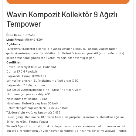
Wavin Kompozit Kollektör 9 Ağızlı
Tempower
Ürün Kodu:
3052452
Liste Fiyatı:
456,94€+KDV
Açıklama:
TEMPOWER Kolektör siparişi için yanda yer alan 3 kodu kullanarak 12 ağıza kadar
genişletme imkanına sahip olabilirsiniz. Kolektör tasarımı portatif (monte/demonte)
şekilde tasarlandığından stok yönetimi açısından avantaj sağlar.
Özellikler:
Gövde: Cam elyaf takviyeli Poliamid
Conta: EPDM Peroksit
Bağlantılar Pirinç: (CW614N)
İzin verilen akışkan: Su (maksimum glikol oranı %30)
Bağlantılar: 1” F dişli somun
ISO 10508:2006 uygulama sınıfı: Class* 4 / 4 bar / 25 yıl
Minimum çalışma sıcaklığı: 4°C
Maksimum test basıncı: 8 Bar
Maksimum Kolektör akış hızı: 60 lt/dk
Debimetre gösterge ölçekleri: 0,75-3,75 lt/dk
Tek devre için Kvs (akış katsayısı): 0,993
Paket içeriği: Debimetre, Otomatik hava alma pürjörü, Termometre, Boşaltma ağızları,
Etiket, Askı Seti, Kesme Vanası
Wavin 9 Ağızlı Kompozit Kollektör ile yerden ısıtma sisteminizin performansını en üst
düzeye çıkarabilir ve uzun yıllar boyunca konforlu bir ısınma deneyimi yaşayabilirsiniz.