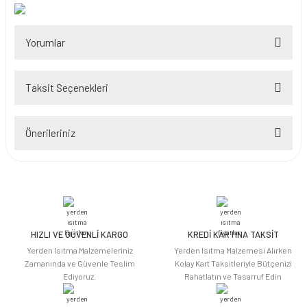
Yorumlar
Taksit Seçenekleri
Bu ürüne ilk yorumu siz yapın!
Önerileriniz
Yorum Yaz
Bu ürünün fiyat bilgisi, resim, ürün açıklamalarında ve diğer konularda
yetersiz gördüğünüz noktaları öneri formunu kullanarak tarafımıza
iletebilirsiniz.
Görüş ve önerileriniz için teşekkür ederiz.
HIZLI VE GÜVENLİ KARGO
KREDİ KARTINA TAKSİT
Ürün resmi kalitesiz, bozuk veya görüntülenemiyor.
Yerden Isıtma Malzemeleriniz
Yerden Isıtma Malzemesi Alırken
Ürün açıklamasında eksik bilgiler bulunuyor.
Zamanında ve Güvenle Teslim
Kolay Kart Taksitleriyle Bütçenizi
Ediyoruz.
Rahatlatın ve Tasarruf Edin
Ürün bilgilerinde hatalar bulunuyor.
Ürün fiyatı diğer sitelerden daha pahalı.