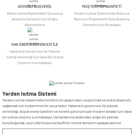
Bu ürüne benzer farklı alternatifler olmalı.
GÜVENLİ ALIŞVERİŞ
MÜŞTERİ MEMNUNİYETİ
Alttan Isıtma Malzemeleri Sorunsuz
Yerden Isıtma Sektöründe Mutlu ve
Alışveriş Deneyimi için Doğru
Memnun Müşterilerle Dolu Alışveriş
Adrestesiniz
Deneyimi için Buradayız
HAK ENERJİ GÜVENCESİ İLE
Gönder
Hakenerji Güvencesi İle Yüksek
Isıtma Verimliliği İçin İdeal Bir Isıtma
Çözümü Sunmaktayız.
Yerden Isıtma Sistemi
Yerden ısıtma malzemeleri konforlu bir yaşam alanı oluşturmak ve enerji tasarrufu
sağlamak için mükemmel bir seçenektir. Hakenerji güvencesi ile yüksek
verimliliği, düşük enerji tüketimi ve estetik görünümüyle modern binalar için ideal
bir ısıtma çözümü sunmaktayız. Uzmanlarımız tarafından doğru bir şekilde
kurulduğunda, uzun yıllar boyunca keyifli bir ısıtma deneyimi yaşayacaksınız.