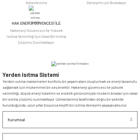
Adrestesiniz
Deneyimi için Buradayız
HAK ENERJİ GÜVENCESİ İLE
Gönder
Hakenerji Güvencesi İle Yüksek
Isıtma Verimliliği İçin İdeal Bir Isıtma
Çözümü Sunmaktayız.
Yerden Isıtma Sistemi
Yerden ısıtma malzemeleri konforlu bir yaşam alanı oluşturmak ve enerji tasarrufu
sağlamak için mükemmel bir seçenektir. Hakenerji güvencesi ile yüksek
verimliliği, düşük enerji tüketimi ve estetik görünümüyle modern binalar için ideal
bir ısıtma çözümü sunmaktayız. Uzmanlarımız tarafından doğru bir şekilde
kurulduğunda, uzun yıllar boyunca keyifli bir ısıtma deneyimi yaşayacaksınız.
Kurumsal