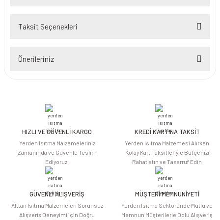
Taksit Seçenekleri
Bu ürüne ilk yorumu siz yapın!
Önerileriniz
Yorum Yaz
Bu ürünün fiyat bilgisi, resim, ürün açıklamalarında ve diğer konularda
yetersiz gördüğünüz noktaları öneri formunu kullanarak tarafımıza
iletebilirsiniz.
Görüş ve önerileriniz için teşekkür ederiz.
HIZLI VE GÜVENLİ KARGO
KREDİ KARTINA TAKSİT
Ürün resmi kalitesiz, bozuk veya görüntülenemiyor.
Yerden Isıtma Malzemeleriniz
Yerden Isıtma Malzemesi Alırken
Ürün açıklamasında eksik bilgiler bulunuyor.
Zamanında ve Güvenle Teslim
Kolay Kart Taksitleriyle Bütçenizi
Ediyoruz.
Rahatlatın ve Tasarruf Edin
Ürün bilgilerinde hatalar bulunuyor.
Ürün fiyatı diğer sitelerden daha pahalı.
Bu ürüne benzer farklı alternatifler olmalı.
GÜVENLİ ALIŞVERİŞ
MÜŞTERİ MEMNUNİYETİ
Alttan Isıtma Malzemeleri Sorunsuz
Yerden Isıtma Sektöründe Mutlu ve
Alışveriş Deneyimi için Doğru
Memnun Müşterilerle Dolu Alışveriş