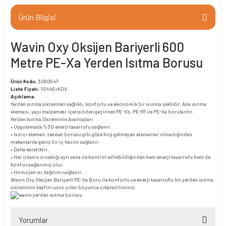
Ürün Bilgisi
Wavin Oxy Oksijen Bariyerli 600
Metre PE-Xa Yerden Isıtma Borusu
Ürün Kodu:
3080947
Liste Fiyatı:
1044€+KDV
Açıklama:
Yerden ısıtma sistemleri sağlıklı, konforlu ve ekonomik bir ısınma şeklidir. Ana ısıtma
elemanı, yapı malzemesi içerisinden geçirilen PE-Xb, PE-RT ve PE-Xa borulardır.
Yerden Isıtma Sisteminin Avantajları
• Uygulamada %30 enerji tasarrufu sağlanır.
• lsıtıcı eleman, tesisat borusu gibi göze hoş gelmeyen elemanlar olmadığından
mekanlarda geniş bir iç hacim sağlanır.
• Daha estetiktir.
• Her odanın sıcaklığı ayrı vana ile kontrol edilebildiğinden hem enerji tasarrufu hem de
konfor sağlanmış olur.
• Homojen ısı dağılımı sağlanır.
Wavin Oxy Oksijen Bariyerli PE-Xa Boru ile konforlu ve enerji tasarruflu bir yerden ısıtma
sisteminin keyfini uzun yıllar boyunca çıkarabilirsiniz.
Yorumlar