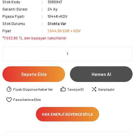
Stok Kodu
3080947
Garanti Süresi
24 Ay
Piyasa Fiyatı
1044€+KDV
Stok Durumu
Stokta Var
Fiyat
1.044,00 EUR + KDV
*7.033,80 TL den başlayan taksitlerle!
Sepete Ekle
Hemen Al
Fiyatı Düşünce Haber Ver
Tavsiye Et
Karşılaştır
HAK ENERJİ GÜVENCESİYLE