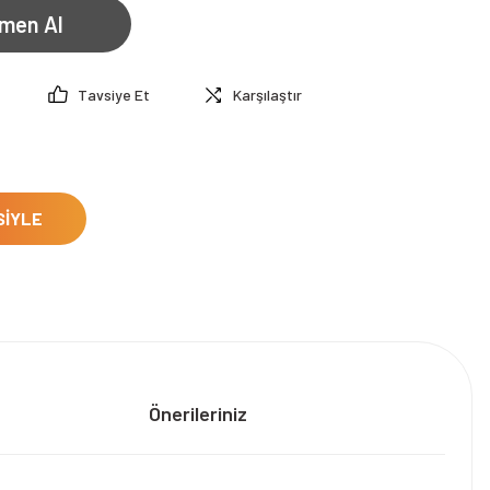
men Al
Tavsiye Et
Karşılaştır
SİYLE
Önerileriniz