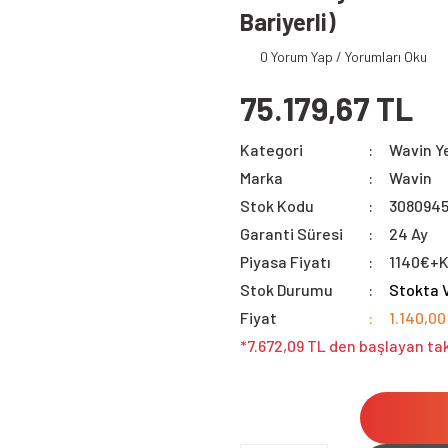
Bariyerli)
0 Yorum Yap / Yorumları Oku
75.179,67 TL
Kategori
Wavin Y
Marka
Wavin
Stok Kodu
308094
Garanti Süresi
24 Ay
Piyasa Fiyatı
1140€+
Stok Durumu
Stokta 
Fiyat
1.140,00
*7.672,09 TL den başlayan tak