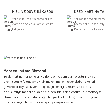
Ürün açıklamasında eksik bilgiler bulunuyor.
HIZLI VE GÜVENLİ KARGO
KREDİ KARTINA TA
Ürün bilgilerinde hatalar bulunuyor.
Ürün fiyatı diğer sitelerden daha pahalı.
Yerden Isıtma Malzemeleriniz
Yerden Isıtma Malzeme
Zamanında ve Güvenle Teslim
Kolay Kart Taksitleriy
Bu ürüne benzer farklı alternatifler olmalı.
Ediyoruz.
Rahatlatın ve Tasarru
Yerden Isıtma Sistemi
Yerden ısıtma malzemeleri konforlu bir yaşam alanı oluşturmak ve
enerji tasarrufu sağlamak için mükemmel bir seçenektir. Hakenerji
güvencesi ile yüksek verimliliği, düşük enerji tüketimi ve estetik
görünümüyle modern binalar için ideal bir ısıtma çözümü sunmaktayız.
Uzmanlarımız tarafından doğru bir şekilde kurulduğunda, uzun yıllar
boyunca keyifli bir ısıtma deneyimi yaşayacaksınız.