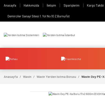
Anasayfa
Hakkımızda
İletişim
Siparişlerim
Kargo Takibi
Demirciler Sanayi Sitesi 1. Yol No:10 Z.Burnu/İst
Anasayfa
Wavin
Wavin Yerden Isıtma Borusu
Wavin Oxy PE-Xa
video izle