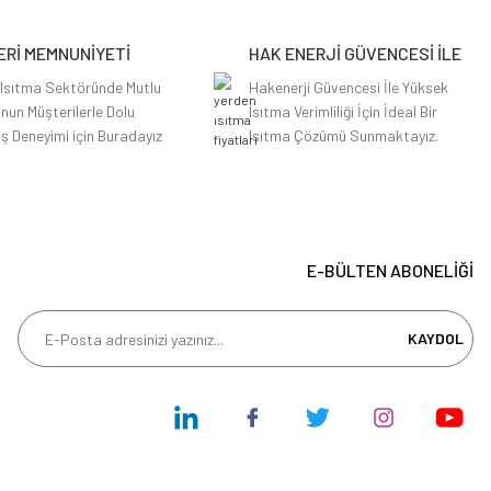
Rİ MEMNUNİYETİ
HAK ENERJİ GÜVENCESİ İLE
 Isıtma Sektöründe Mutlu
Hakenerji Güvencesi İle Yüksek
nun Müşterilerle Dolu
Isıtma Verimliliği İçin İdeal Bir
iş Deneyimi için Buradayız
Isıtma Çözümü Sunmaktayız.
E-BÜLTEN ABONELİĞİ
KAYDOL