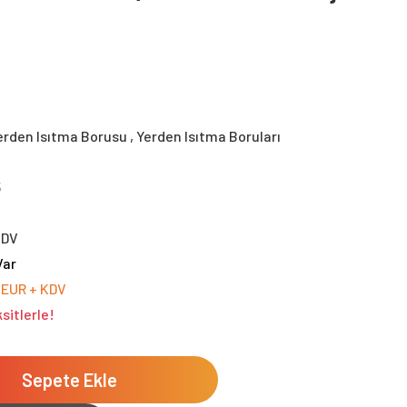
erden Isıtma Borusu
,
Yerden Isıtma Boruları
5
KDV
Var
 EUR + KDV
sitlerle!
Sepete Ekle