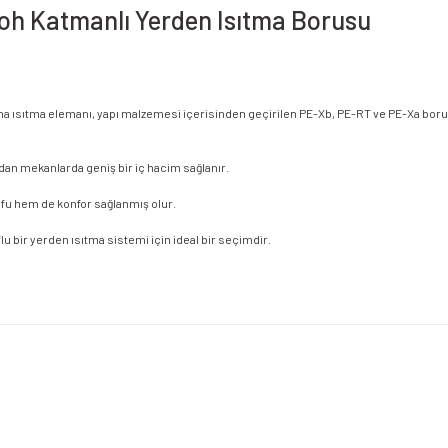
voh Katmanlı Yerden Isıtma Borusu
 Ana ısıtma elemanı, yapı malzemesi içerisinden geçirilen PE-Xb, PE-RT ve PE-Xa boru
dan mekanlarda geniş bir iç hacim sağlanır.
rufu hem de konfor sağlanmış olur.
lu bir yerden ısıtma sistemi için ideal bir seçimdir.
etersiz gördüğünüz noktaları öneri formunu kullanarak tarafımıza iletebilirsiniz.
Bu ürüne ilk yorumu siz yapın!