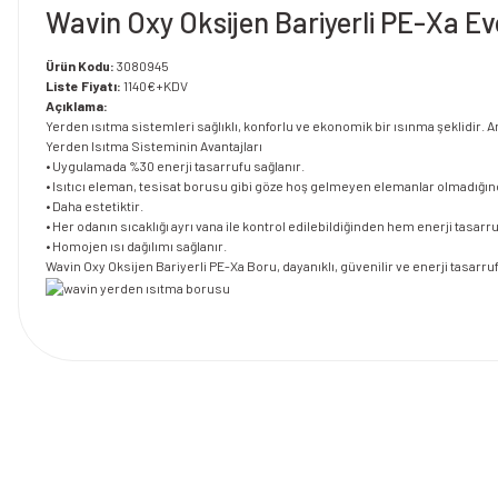
Wavin Oxy Oksijen Bariyerli PE-Xa E
Ürün Kodu:
3080945
Liste Fiyatı:
1140€+KDV
Açıklama:
Yerden ısıtma sistemleri sağlıklı, konforlu ve ekonomik bir ısınma şeklidir.
Yerden Isıtma Sisteminin Avantajları
• Uygulamada %30 enerji tasarrufu sağlanır.
• lsıtıcı eleman, tesisat borusu gibi göze hoş gelmeyen elemanlar olmadığın
• Daha estetiktir.
• Her odanın sıcaklığı ayrı vana ile kontrol edilebildiğinden hem enerji tasar
• Homojen ısı dağılımı sağlanır.
Wavin Oxy Oksijen Bariyerli PE-Xa Boru, dayanıklı, güvenilir ve enerji tasarruf
Bu ürünün fiyat bilgisi, resim, ürün açıklamalarında ve diğer konularda y
Görüş ve önerileriniz için teşekkür ederiz.
Ürün resmi kalitesiz, bozuk veya görüntülenemiyor.