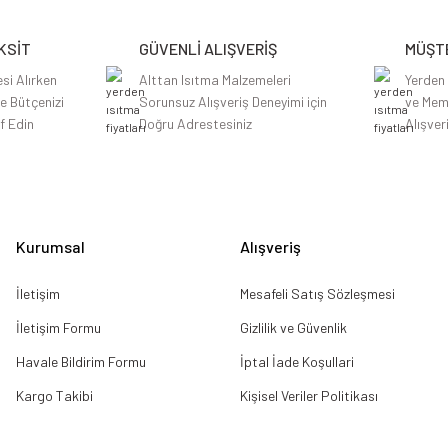
Yorum Yaz
KSİT
GÜVENLİ ALIŞVERİŞ
MÜŞTE
si Alırken
Alttan Isıtma Malzemeleri
Yerden
le Bütçenizi
Sorunsuz Alışveriş Deneyimi için
ve Mem
f Edin
Doğru Adrestesiniz
Alışver
Gönder
Kurumsal
Alışveriş
İletişim
Mesafeli Satış Sözleşmesi
İletişim Formu
Gizlilik ve Güvenlik
Havale Bildirim Formu
İptal İade Koşullari
Kargo Takibi
Kişisel Veriler Politikası