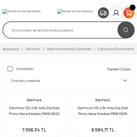
Anasayfa
Danfoss
Danfoss Kontrol Çözümleri
Fancoil ve Zon Kontrol V
Stoktakiler
Toplam 2 ürün
Danfoss
Danfoss
Danfoss VZL2 İki Yollu Dış Dişli
Danfoss VZL2 İki Yollu Dış Dişli
Pirinç Vana Gövdesi PN16 DN20
Pirinç Vana Gövdesi PN16 DN15
7.056,34 TL
6.594,71 TL