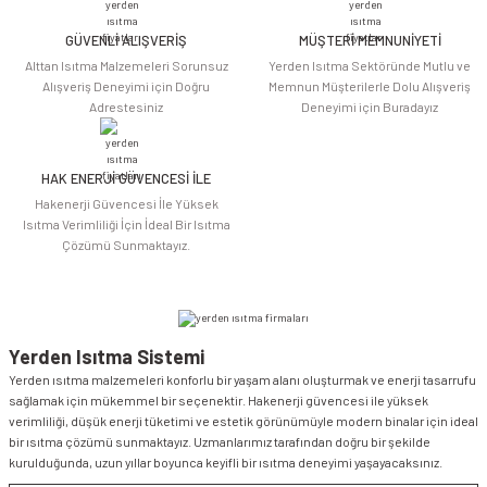
GÜVENLİ ALIŞVERİŞ
MÜŞTERİ MEMNUNİYETİ
Alttan Isıtma Malzemeleri Sorunsuz
Yerden Isıtma Sektöründe Mutlu ve
Alışveriş Deneyimi için Doğru
Memnun Müşterilerle Dolu Alışveriş
Adrestesiniz
Deneyimi için Buradayız
HAK ENERJİ GÜVENCESİ İLE
Hakenerji Güvencesi İle Yüksek
Isıtma Verimliliği İçin İdeal Bir Isıtma
Çözümü Sunmaktayız.
Yerden Isıtma Sistemi
Yerden ısıtma malzemeleri konforlu bir yaşam alanı oluşturmak ve enerji tasarrufu
sağlamak için mükemmel bir seçenektir. Hakenerji güvencesi ile yüksek
verimliliği, düşük enerji tüketimi ve estetik görünümüyle modern binalar için ideal
bir ısıtma çözümü sunmaktayız. Uzmanlarımız tarafından doğru bir şekilde
kurulduğunda, uzun yıllar boyunca keyifli bir ısıtma deneyimi yaşayacaksınız.