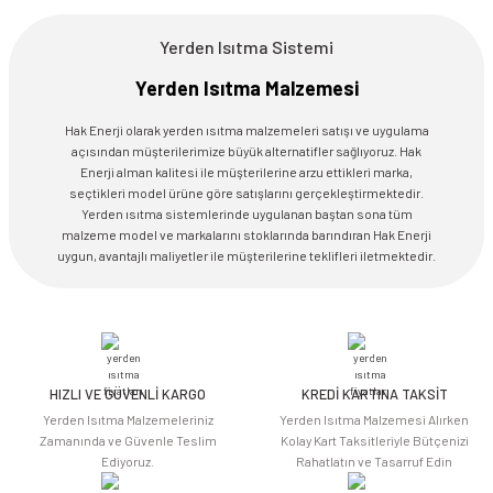
Yerden Isıtma Sistemi
Yerden Isıtma Malzemesi
Hak Enerji olarak yerden ısıtma malzemeleri satışı ve uygulama
açısından müşterilerimize büyük alternatifler sağlıyoruz. Hak
Enerji alman kalitesi ile müşterilerine arzu ettikleri marka,
seçtikleri model ürüne göre satışlarını gerçekleştirmektedir.
Yerden ısıtma sistemlerinde uygulanan baştan sona tüm
malzeme model ve markalarını stoklarında barındıran Hak Enerji
uygun, avantajlı maliyetler ile müşterilerine teklifleri iletmektedir.
HIZLI VE GÜVENLİ KARGO
KREDİ KARTINA TAKSİT
Yerden Isıtma Malzemeleriniz
Yerden Isıtma Malzemesi Alırken
Zamanında ve Güvenle Teslim
Kolay Kart Taksitleriyle Bütçenizi
Ediyoruz.
Rahatlatın ve Tasarruf Edin