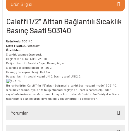
Ürün Bilgisi
Caleffi 1/2" Alttan Bağlantılı Sıcaklık
Basınç Saati 503140
Ürün Kodu:
503140
Liste Fiyatı:
29,40€+KDV
Özellikler:
Sıcaklık/basınç göstergesi.
Bağlantılar: G 1/2" A (ISO 228-1) E.
Doğruluk sınıfı: Sıcaklık ölçer, Basınç ölçer.
Sıcaklık göstergesi ölçeği: 0–120 C.
Basınç göstergesi ölçeği: 0–4 bar.
Hassaslık sınıfı: sıcaklık saati UNI 2, basınç saati UNI 2,5.
Bu harika ürün, Caleffi'nin 1/2" alttan bağlantılı sıcaklık basınç saati modeli 503140.
Sıcaklık ve basıncı aynı anda takip etmenizi sağlayan bu saatin hassas ölçümleri
sayesinde tesisatınızın durumunu kolayca kontrol edebilirsiniz. Endüstriyel kalitede
tasarlanmış olan bu ürün, dayanıklılığı ve güvenilirliği ile öne çıkıyor.
Yorumlar