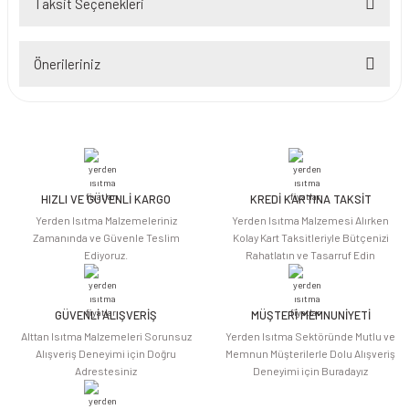
Taksit Seçenekleri
Bu ürüne ilk yorumu siz yapın!
Önerileriniz
Yorum Yaz
Bu ürünün fiyat bilgisi, resim, ürün açıklamalarında ve diğer konularda
yetersiz gördüğünüz noktaları öneri formunu kullanarak tarafımıza
iletebilirsiniz.
Görüş ve önerileriniz için teşekkür ederiz.
HIZLI VE GÜVENLİ KARGO
KREDİ KARTINA TAKSİT
Ürün resmi kalitesiz, bozuk veya görüntülenemiyor.
Yerden Isıtma Malzemeleriniz
Yerden Isıtma Malzemesi Alırken
Ürün açıklamasında eksik bilgiler bulunuyor.
Zamanında ve Güvenle Teslim
Kolay Kart Taksitleriyle Bütçenizi
Ediyoruz.
Rahatlatın ve Tasarruf Edin
Ürün bilgilerinde hatalar bulunuyor.
Ürün fiyatı diğer sitelerden daha pahalı.
Bu ürüne benzer farklı alternatifler olmalı.
GÜVENLİ ALIŞVERİŞ
MÜŞTERİ MEMNUNİYETİ
Alttan Isıtma Malzemeleri Sorunsuz
Yerden Isıtma Sektöründe Mutlu ve
Alışveriş Deneyimi için Doğru
Memnun Müşterilerle Dolu Alışveriş
Adrestesiniz
Deneyimi için Buradayız