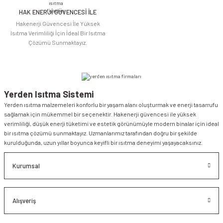
HAK ENERJİ GÜVENCESİ İLE
Gönder
Hakenerji Güvencesi İle Yüksek
Isıtma Verimliliği İçin İdeal Bir Isıtma
Çözümü Sunmaktayız.
Yerden Isıtma Sistemi
Yerden ısıtma malzemeleri konforlu bir yaşam alanı oluşturmak ve enerji tasarrufu
sağlamak için mükemmel bir seçenektir. Hakenerji güvencesi ile yüksek
verimliliği, düşük enerji tüketimi ve estetik görünümüyle modern binalar için ideal
bir ısıtma çözümü sunmaktayız. Uzmanlarımız tarafından doğru bir şekilde
kurulduğunda, uzun yıllar boyunca keyifli bir ısıtma deneyimi yaşayacaksınız.
Kurumsal
Alışveriş