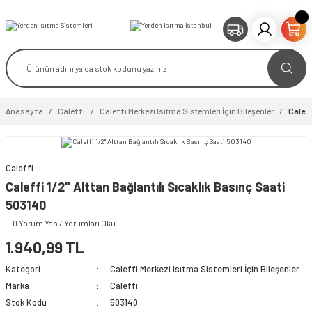
Anasayfa
Caleffi
Caleffi Merkezi Isıtma Sistemleri İçin Bileşenler
Caleff
Caleffi
video izle
Caleffi 1/2'' Alttan Bağlantılı Sıcaklık Basınç Saati
503140
0 Yorum Yap / Yorumları Oku
1.940,99 TL
Kategori
Caleffi Merkezi Isıtma Sistemleri İçin Bileşenler
Marka
Caleffi
Stok Kodu
503140